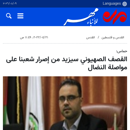
٠٩‏/٠٨‏/٢٠٢٦
القدس و فلسطین
القدس
٢١‏/٠٤‏/٢٠٢٢، ١١:٤٩ ص
حماس:
القصف الصهیوني سيزيد من إصرار شعبنا على
مواصلة النضال