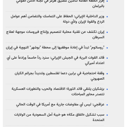
إقرار الخطة العامة لتأمين مضيق هرمز في لجنة الأمن القومي
بالبرلمان
وزير الداخلية الإيراني: الحفاظ على التماسك والتضامن أهم عوامل
الردع والقوة لإيران ولأي دولة
إيران تكشف عن تقنية محلية لتصميم وإنتاج فيروسات موجهة لعلاج
السرطان
"روساتوم" تبدأ في إعادة موظفيها إلى محطة "بوشهر" النووية في إيران
قائد القوات البرية في الجيش الإيراني: سنرد رداً حاسماً ورادعاً على أي
اعتداء أميركي
وقفة احتجاجية في برلين دعما لفلسطين وتنديداً بجرائم الكيان
الصهیوني
بزشكيان يلتقي قائد الثورة؛ الاقتصاد والحرب والتطورات العسكرية
تتصدر محاور المباحثات
عراقجي: ليس أي مفاوضات جارية مع أمريكا في الوقت الحالي
سبب تشكيل «اتفاق مكة» هو خيبة أمل السعودية من الولايات
المتحدة