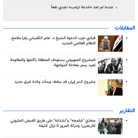
عندما لم تعد «خدعة ترامب» تجدي نفعاً
المقابلات
قيادي حزب الدعوة الشيخ د. عامر الكفيشي يقرأ ملامح
النظام العالمي الجديد
المشروع الصهيوني يستهدف المنطقة بأكملها والمقاومة
تعيد رسم معادلة المواجهة
مشروع كسر إيران قد سقط، وبدأت ولادة شرق جديد
التقارير
منفذَيّ "شلمجه" و"تشذابة" على طريق الفيض المليوني
للأربعين؛ وحركة المرور لا تزال كثيفة