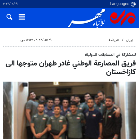
٠٩‏/٠٨‏/٢٠٢٦
إيران
الرياضة
٣٠‏/٠٥‏/٢٠٢٢، ١١:٥٧ ص
للمشاركة في المسابقات الدولية؛
فريق المصارعة الوطني غادر طهران متوجها الى
كازاخستان