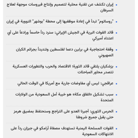
إيران تكشف عن تقنية محلية لتصميم وإنتاج فيروسات موجهة لعلاج
السرطان
"روساتوم" تبدأ في إعادة موظفيها إلى محطة "بوشهر" النووية في إيران
قائد القوات البرية في الجيش الإيراني: سنرد رداً حاسماً ورادعاً على أي
اعتداء أميركي
وقفة احتجاجية في برلين دعما لفلسطين وتنديداً بجرائم الكيان
الصهیوني
بزشكيان يلتقي قائد الثورة؛ الاقتصاد والحرب والتطورات العسكرية
تتصدر محاور المباحثات
عراقجي: ليس أي مفاوضات جارية مع أمريكا في الوقت الحالي
سبب تشكيل «اتفاق مكة» هو خيبة أمل السعودية من الولايات
المتحدة
الحرس الثوري: أجبرنا العدو على التراجع وسنحتفظ بمضيق هرمز
حتى يقبل جميع شروطنا
القوات المسلحة اليمنية تستهدف مصفاة أرامكو في جيزان رداً على
الانتهاكات السعودية