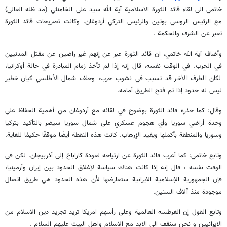
خاتمي الى لقاء قائد الثورة الاسلامية آية الله سيد علي الخامنئي (مد ظله العالي)
مع الرئيس الروسي بوتين والرئيس التركي أردوغان. وكانت تصريحات قائد الثورة
تعبر عن الشرف والحكمة .
وأضاف آية الله خاتمي، ان قائد الثورة عبر عن إنهم غير راضين عن مقتل المدنيين
في الحرب. في الوقت نفسه، قال إنه إذا لم تأخذ زمام المبادرة في حالة أوكرانيا،
لكان الطرف الآخر قد تسبب في نشوب حرب، وحلف شمال الأطلسي كيان خطير
ليس له حدود إذا تم فتح الطريق أمامه.
وقال: كما حذره قائد الثورة بوضوح في لقائه مع أردوغان من أهمية الحفاظ على
وحدة أراضي سوريا وأي هجوم عسكري على شمال سوريا سيضر بالتأكيد بتركيا
وسوريا والمنطقة بأكملها ويفيد الإرهاب. كانت هذه النقطة أيضًا موقفًا حكيمًا للغاية.
وتابع خاتمي: كما أعرب قائد الثورة عن ارتياحه لعودة كاراباخ إلى أذربيجان. لكن في
الوقت نفسه ، قال إنه إذا كانت هناك سياسة لإغلاق الحدود بين إيران وأرمينيا،
فإن الجمهورية الإسلامية الايرانية ستعارضها لأن هذه الحدود هي طريق اتصال
موجودة منذ آلاف السنين.
وتابع القول إن الغرطسه العالمية وعلى رأسهم امريكا تريد تجريد دين الاسلام من
الايرانيين و نحن سنقف الى الابد مع الاسلام واهل البيت عليهم السلام .