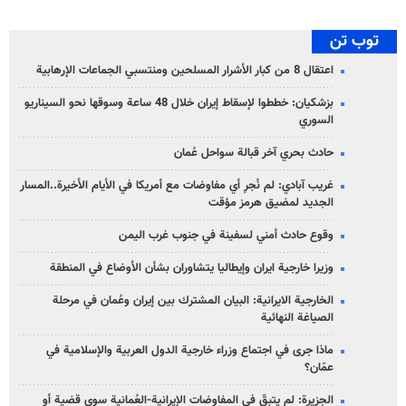
توب تن
اعتقال 8 من كبار الأشرار المسلحين ومنتسبي الجماعات الإرهابية
بزشكيان: خططوا لإسقاط إيران خلال 48 ساعة وسوقها نحو السيناريو
السوري
حادث بحري آخر قبالة سواحل عُمان
غريب آبادي: لم نُجرِ أي مفاوضات مع أمريكا في الأيام الأخيرة..المسار
الجديد لمضيق هرمز مؤقت
وقوع حادث أمني لسفينة في جنوب غرب اليمن
وزيرا خارجية ايران وإيطاليا يتشاوران بشأن الأوضاع في المنطقة
الخارجية الايرانية: البيان المشترك بين إيران وعُمان في مرحلة
الصياغة النهائية
ماذا جرى في اجتماع وزراء خارجية الدول العربية والإسلامية في
عمّان؟
الجزيرة: لم يتبقّ في المفاوضات الإيرانية-العُمانية سوى قضية أو