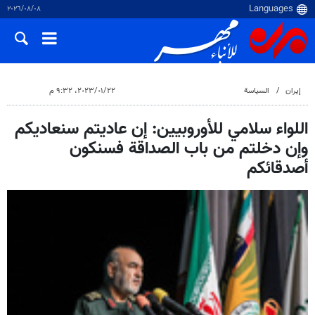
٠٨‏/٠٨‏/٢٠٢٦
إيران
السياسة
٢٢‏/٠١‏/٢٠٢٣، ٩:٣٢ م
اللواء سلامي للأوروبيين: إن عاديتم سنعاديكم
وإن دخلتم من باب الصداقة فسنكون
أصدقائكم