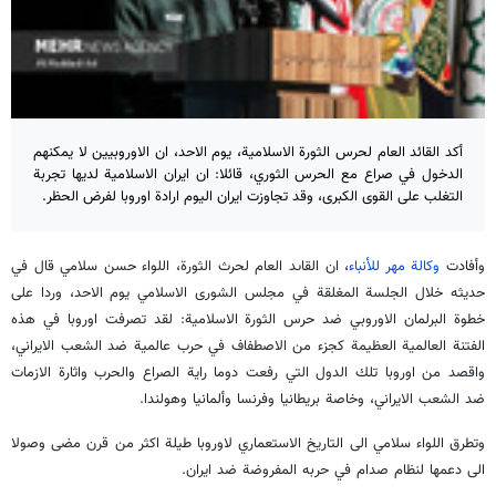
أكد القائد العام لحرس الثورة الاسلامية، يوم الاحد، ان الاوروبيين لا يمكنهم
الدخول في صراع مع الحرس الثوري، قائلا: ان ايران الاسلامية لديها تجربة
التغلب على القوى الكبرى، وقد تجاوزت ايران اليوم ارادة اوروبا لفرض الحظر.
وأفادت
وكالة مهر للأنباء
، ان القاىد العام لحرث الثورة، اللواء حسن سلامي قال في
حديثه خلال الجلسة المغلقة في مجلس الشورى الاسلامي يوم الاحد، وردا على
خطوة البرلمان الاوروبي ضد حرس الثورة الاسلامية: لقد تصرفت اوروبا في هذه
الفتنة العالمية العظيمة كجزء من الاصطفاف في حرب عالمية ضد الشعب الايراني،
واقصد من اوروبا تلك الدول التي رفعت دوما راية الصراع والحرب واثارة الازمات
ضد الشعب الايراني، وخاصة بريطانيا وفرنسا وألمانيا وهولندا.
وتطرق اللواء سلامي الى التاريخ الاستعماري لاوروبا طيلة اكثر من قرن مضى وصولا
الى دعمها لنظام صدام في حربه المفروضة ضد ايران.