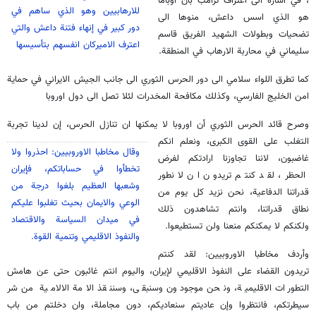
، في اشارة الى اعتراف ترامب بأن اوباما
للارهابيين وهو الذي ساهم في
هو الذي اسس داعش، منوها الى
دور كبير في إنهاء فتنة داعش والتي
تضحيات وبطولات الشهيد الفريق قاسم
اعترف الاميركان انفسهم بتأسيسها
سليماني في محاربة الارهاب في المنطقة.
كما تطرق اللواء سلامي الى دور الحرس الثوري الى جانب الجيش الايراني في حماية
امن الخليج الفارسي، وكذلك مكافحة المخدرات لئلا تصل الى دول اوروبا
وصرح قائد الحرس الثوري أن اوروبا لا يمكنها ان تنازل الحرس، إن لدينا تجربة
التغلب على القوى الكبرى،
ونعلم انكم
وقال مخاطبا الاوروبيين: احذروا ولا
غاضبون، لاننا تجاوزنا ارادتكم لفرض
تخطأوا في حساباتكم، فإيران
الحظر، لقد كنتم تريدون ان لا نطور
وشعبها العظيم بلغوا درجة من
قدراتنا الدفاعية، نحن نزيد كل يوم من
الوعي والايمان بحيث تغلبوا عليكم
نطاق قدراتنا، وانتم تشاهدون ذلك
في ميدان السياسة والاقتصاد
ولكنكم لا يمكنكم منعنا ولن تستطيعوا.
والنفوذ الاقليمي وتنمية القوة.
وأردف مخاطبا الاوروبيين: لقد كنتم
تريدون القضاء على النفوذ الاقليمي لإيران، واليوم انتم غائبون حتى عن هامش
التطورات الاقليمية، ونحن موجودون وسنبقى، وسننقذ الامة الالامية من شر
سيطرتكم، فانتظروا وإن عاديتم سنعاديكم، دون مجاملة، وان دخلتم من باب