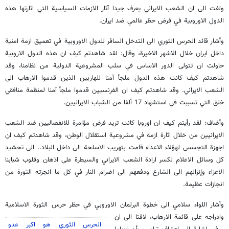
ولفت الى ان الشعب الايراني يعرف جيدا آثار الازمات السياسية التي اثارتها هذه
الدول الاوروبية في فرض حظر عالمي ضد ايران.
وأشار قائد الحرس الثوري الى التدخل السافر للدول الاوروبية في تعميق ازمة امنية
داخل ايران خلال الاشهر الاخيرة، وقال: لقد شاهدتم كيف ان هذه الدول الاروبية
حاولت ان تتولى الدور الاساس في سلب المشروعية الدولية من نظامنا، وقد
شاهدتم كيف كانت هذه الدول ملجأ آمنا للهاربين الذين قدموا الارهاب الى
الشعب الايراني. وقد شاهدتم كيف ان الفرنسيين قدموا ملجأ آمنا لمنظمة منافقي
خلق التي تسببت في استشهاد 17 ألفا من الشباب الايرانيين.
وأضاف: لقد رأيتم كيف ان اوروبا كانت تريد فرض مؤامرة للانفصاليين ضد الشعب
الايرانيين من خلال اثارة ازمة في مشروعية استقلال الوطن، وقد شاهدتم كيف ان
اجهزة التجسس لهؤلاء الاعداء قامت بتهريب الاسلحة الى داخل البلاد.. الى تحشيد
كل وسائل الاعلام لكسر ارادة الشعب الايراني والسيطرة على اذهان وقلوب شبابنا
الاعزاء وإنزالهم الى الشارع ودفعهم الى اضرام النار في كل ما انجزته الثورة من
انجازات عظيمة.
وأشار اللواء سلامي الى خطوة البرلمان الاوروبي في حظر حرس الثورة الاسلامية
وادراجه على قائمة الارهاب، لافتا الى ان
الحرس الثوري هو اكبر عدو