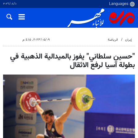
١٠‏/٠٨‏/٢٠٢٦
إيران
الرياضة
٠٩‏/٠٥‏/٢٠٢٣، ٤:١٥ م
"حسين سلطاني" يفوز بالميدالية الذهبية في
بطولة آسيا لرفع الاثقال