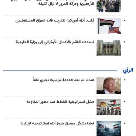
للأربعين؛ وحركة المرور لا تزال كثيفة
آيلب: أداة أمريكية لتدريب قادة العراق المستقبليين
استدعاء القائم بالأعمال الأوكراني إلى وزارة الخارجية
الرأي
عندما لم تعد «خدعة ترامب» تجدي نفعاً
فشل استراتيجية الضغط ضد محور المقاومة
لماذا يشكّل مضيق هرمز أداة استراتيجية لإيران؟