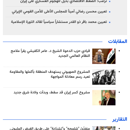
ترامب: الضغط الاقتصادي بديل للهجوم العسكري على إيران
تعيين محسن رضائي أميناً للمجلس الأعلى للأمن القومي الإيراني
تعيين محمد باقر ذو القدر مستشاراً سياسياً لقائد الثورة الإسلامية
المقابلات
قيادي حزب الدعوة الشيخ د. عامر الكفيشي يقرأ ملامح
النظام العالمي الجديد
المشروع الصهيوني يستهدف المنطقة بأكملها والمقاومة
تعيد رسم معادلة المواجهة
مشروع كسر إيران قد سقط، وبدأت ولادة شرق جديد
التقارير
منفذَيّ "شلمجه" و"تشذابة" على طريق الفيض المليوني