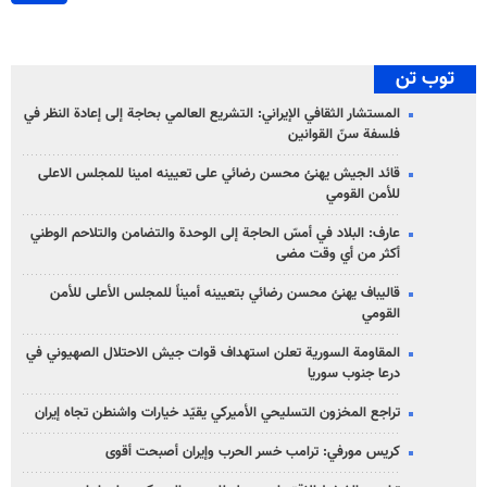
توب تن
المستشار الثقافي الإيراني: التشريع العالمي بحاجة إلى إعادة النظر في
فلسفة سنّ القوانين
قائد الجيش يهنئ محسن رضائي على تعيينه امينا للمجلس الاعلى
للأمن القومي
عارف: البلاد في أمسّ الحاجة إلى الوحدة والتضامن والتلاحم الوطني
أكثر من أي وقت مضى
قاليباف يهنئ محسن رضائي بتعيينه أميناً للمجلس الأعلى للأمن
القومي
المقاومة السورية تعلن استهداف قوات جيش الاحتلال الصهيوني في
درعا جنوب سوريا
تراجع المخزون التسليحي الأميركي يقيّد خيارات واشنطن تجاه إيران
كريس مورفي: ترامب خسر الحرب وإيران أصبحت أقوى