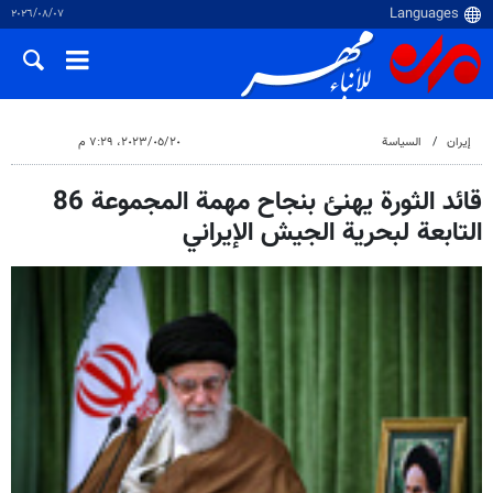
٠٧‏/٠٨‏/٢٠٢٦
إيران
السياسة
٢٠‏/٠٥‏/٢٠٢٣، ٧:٢٩ م
قائد الثورة يهنئ بنجاح مهمة المجموعة 86
التابعة لبحرية الجيش الإيراني