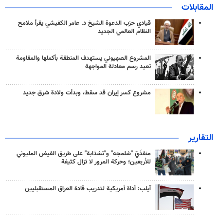
المقابلات
قيادي حزب الدعوة الشيخ د. عامر الكفيشي يقرأ ملامح
النظام العالمي الجديد
المشروع الصهيوني يستهدف المنطقة بأكملها والمقاومة
تعيد رسم معادلة المواجهة
مشروع كسر إيران قد سقط، وبدأت ولادة شرق جديد
التقارير
منفذَيّ "شلمجه" و"تشذابة" على طريق الفيض المليوني
للأربعين؛ وحركة المرور لا تزال كثيفة
آيلب: أداة أمريكية لتدريب قادة العراق المستقبليين