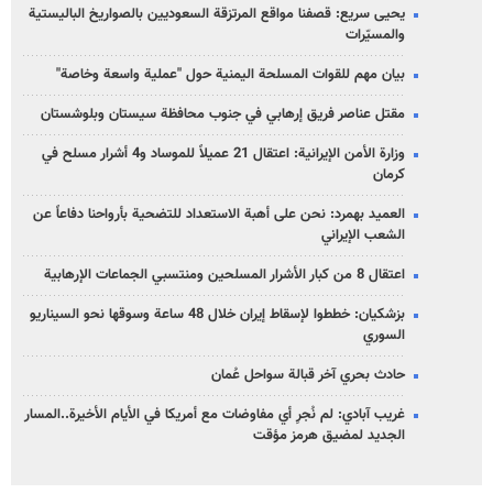
يحيى سريع: قصفنا مواقع المرتزقة السعوديين بالصواريخ الباليستية
والمسيّرات
بيان مهم للقوات المسلحة اليمنية حول "عملية واسعة وخاصة"
مقتل عناصر فريق إرهابي في جنوب محافظة سيستان وبلوشستان
وزارة الأمن الإيرانية: اعتقال 21 عميلاً للموساد و4 أشرار مسلح في
كرمان
العميد بهمرد: نحن على أهبة الاستعداد للتضحية بأرواحنا دفاعاً عن
الشعب الإيراني
اعتقال 8 من كبار الأشرار المسلحين ومنتسبي الجماعات الإرهابية
بزشكيان: خططوا لإسقاط إيران خلال 48 ساعة وسوقها نحو السيناريو
السوري
حادث بحري آخر قبالة سواحل عُمان
غريب آبادي: لم نُجرِ أي مفاوضات مع أمريكا في الأيام الأخيرة..المسار
الجديد لمضيق هرمز مؤقت