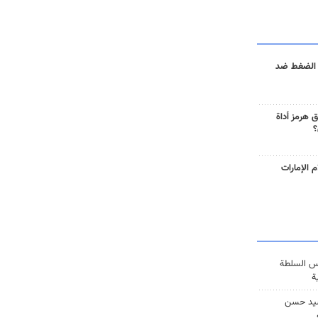
 الضغط ضد
 هرمز أداة
؟
 الإمارات
س السلطة
ة
يد حسن