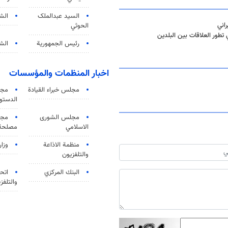
السید عبدالملک
الش
راني
الحوثي
 تطور العلاقات بين البلدين
رئيس الجمهورية
الشي
اخبار المنظمات والمؤسسات
مجلس خبراء القيادة
مجل
الدستو
مجلس الشورى
مجم
الاسلامي
مصلحة 
منظمة الاذاعة
وزار
والتلفزیون
البنك المركزي
اتحا
والتلفز