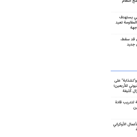
مح النظام
ني يستهدف
المقاومة تعيد
جهة
 قد سقط،
 جديد
و"تشذابة" على
وني للأربعين؛
زال كثيفة
ة لتدريب قادة
ين
أعمال الأوكراني