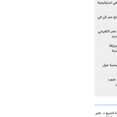
 هي استراتيجية
 ممر ثانٍ في
عامر الكفيشي
جديد
رتزقة
تية
يمنية حول
 جنوب
 الشيخ د. عامر