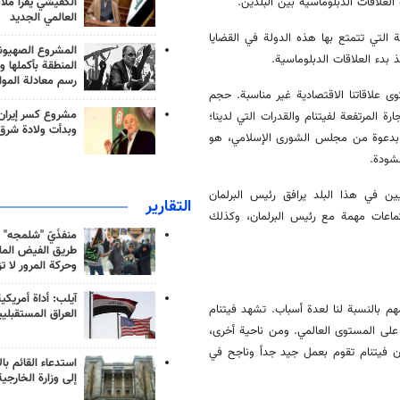
الكفيشي يقرأ ملا
العلاقات الدبلوماسية بين البلدين.
العالمي الجديد
 التي تتمتع بها هذه الدولة في القضايا
المشروع الصهيو
 بدء العلاقات الدبلوماسية.
المنطقة بأكملها و
رسم معادلة الموا
ى علاقاتنا الاقتصادية غير مناسبة. حجم
مشروع كسر إيران
م التجارة المرتفعة لفيتنام والقدرات التي لدينا؛
وبدأت ولادة شرق
تمت بدعوة من مجلس الشورى الإسلامي، هو
نشودة.
ين في هذا البلد يرافق رئيس البرلمان
التقارير
جتماعات مهمة مع رئيس البرلمان، وكذلك
منفذَيّ "شلمجه" 
طريق الفيض الملي
وحركة المرور لا ت
آيلب: أداة أمريكي
مهم بالنسبة لنا لعدة أسباب. تشهد فيتنام
العراق المستقبلي
ولار أمريكي، وهو نمو كبير على المستوى العالمي. ومن ناحية أخرى،
ار سنوياً، مما يدل على أن فيتنام تقوم بعمل جيد جداً وناجح في
استدعاء القائم بال
إلى وزارة الخارجية