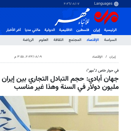
٠٧‏/٠٨‏/٢٠٢٦
الرئيسية
إيران
فلسطین
الاقلیمیة
الدولية
مالتي مدیا
آخر الأخبار
السياسة
الإقتصاد
المجتمع
الثقافة
العلوم
الرياضة
إيران
الإقتصاد
٠٩‏/٠٨‏/٢٠٢٣، ٣:٤٥ م
في حوار خاص لـ"مهر"؛
مليون دولار في السنة وهذا غير مناسب