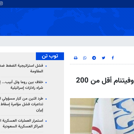
توب تن
فشل استراتيجية الضغط ضد
المقاومة
جهان أبادي: حجم التبادل التجاري بين إيران وفيتنام أقل من 200
خلاف بين روما وتل أبيب... إ
شراء رادارات إسرائيلية
طرد اثنين من كبار مسؤولي ال
تداعيات فشل مؤامرة إسقاط ا
إيران
استمرار العمليات العسكرية ا
المراكز العسكرية السعودية