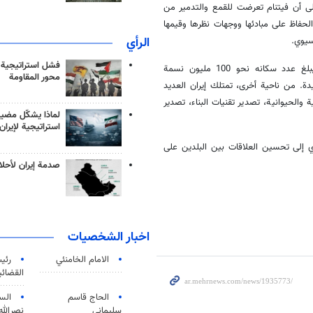
لى أن فيتنام تعرضت للقمع والتدمير من
الحفاظ على مبادئها ووجهات نظرها وقيمها
الرأي
سيوي.
فشل استراتيجية
وتابع رئيس مجموعة الصداقة البرلمانية الإيرانية الفيتنامية: إن هذا البلد يبلغ عدد سكانه نحو 100 مليون نسمة
محور المقاومة
عه العديدة. من ناحية أخرى، تمتلك إيران العديد
والحيوانية، تصدير تقنيات البناء، تصدير
لماذا يشكّل مضيق
استراتيجية لإيران
ي إلى تحسين العلاقات بين البلدين على
صدمة إيران لأحلام
اخبار الشخصيات
الامام الخامنئي
رئی
القضائی
الحاج قاسم
الس
سليماني
نصرالله