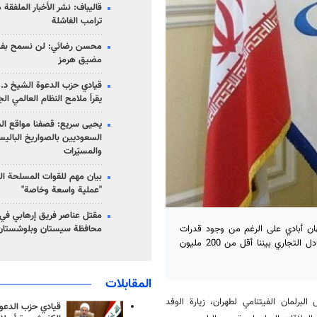
قاليباف: نشر الأخبار الملفقة
ترامب الفاشلة
محسن رضائي: لن نسمح بفتح
مضيق هرمز
قيادي حزب الدعوة الشيخ د. 
يقرأ ملامح النظام العالمي ال
يحيى سريع: قصفنا مواقع الم
السعوديين بالصواريخ الباليس
والمسيّرات
بيان مهم للقوات المسلحة ال
"عملية واسعة وخاصة"
مقتل عناصر فريق إرهابي في
محافظة سيستان وبلوشستان
هان أبادي على الرغم من وجود قدرات
عالية، إلا أن مستوى علاقاتنا الاقتصادية مع فيتنام غير مناسب وحجم التبادل التجاري بيننا أقل من 200 مليون
المقابلات
برلمان الفيتنامي لطهران، زيارة الوفد
قيادي حزب الدعوة