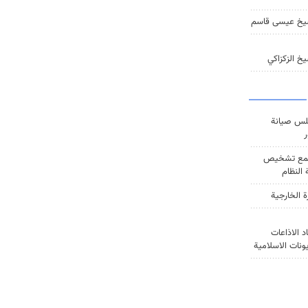
يخ عيسى قاسم
خ الزكزاكي
س صيانة
ر
ع تشخيص
النظام
ة الخارجية
د الاذاعات
يونات الاسلامية