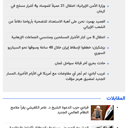
وزارة الأمن الإيرانية: اعتقال 21 عميلاً للموساد و4 أشرار مسلح في
كرمان
العميد بهمرد: نحن على أهبة الاستعداد للتضحية بأرواحنا دفاعاً عن
الشعب الإيراني
اعتقال 8 من كبار الأشرار المسلحين ومنتسبي الجماعات الإرهابية
بزشكيان: خططوا لإسقاط إيران خلال 48 ساعة وسوقها نحو السيناريو
السوري
حادث بحري آخر قبالة سواحل عُمان
غريب آبادي: لم نُجرِ أي مفاوضات مع أمريكا في الأيام الأخيرة..المسار
الجديد لمضيق هرمز مؤقت
المقابلات
قيادي حزب الدعوة الشيخ د. عامر الكفيشي يقرأ ملامح
النظام العالمي الجديد