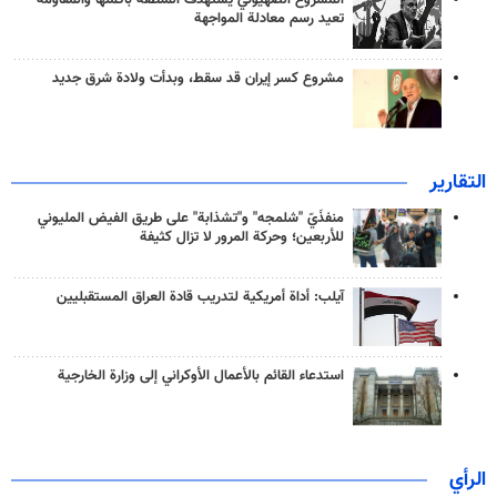
المشروع الصهيوني يستهدف المنطقة بأكملها والمقاومة
تعيد رسم معادلة المواجهة
مشروع كسر إيران قد سقط، وبدأت ولادة شرق جديد
التقارير
منفذَيّ "شلمجه" و"تشذابة" على طريق الفيض المليوني
للأربعين؛ وحركة المرور لا تزال كثيفة
آيلب: أداة أمريكية لتدريب قادة العراق المستقبليين
استدعاء القائم بالأعمال الأوكراني إلى وزارة الخارجية
الرأي