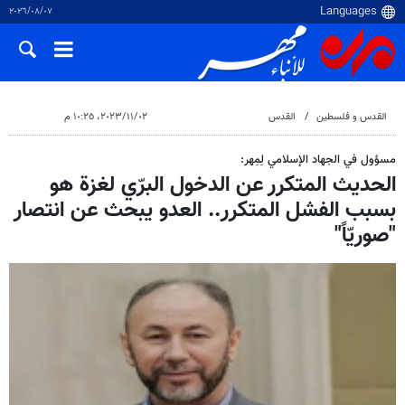
٠٧‏/٠٨‏/٢٠٢٦
القدس و فلسطین
القدس
٠٢‏/١١‏/٢٠٢٣، ١٠:٢٥ م
مسؤول في الجهاد الإسلامي لِمِهر:
الحديث المتكرر عن الدخول البرّي لغزة هو
بسبب الفشل المتكرر.. العدو يبحث عن انتصار
"صوريّاً"