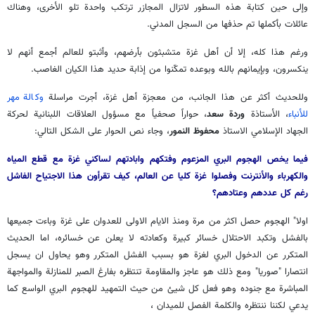
وإلى حين كتابة هذه السطور لاتزال المجازر ترتكب واحدة تلو الأخرى، وهناك
عائلات بأكملها تم حذفها من السجل المدني.
ورغم هذا كله، إلا أن أهل غزة متشبثون بأرضهم، وأثبتو للعالم أجمع أنهم لا
ينكسرون، وبإيمانهم بالله وبوعده تمكّنوا من إذابة حديد هذا الكيان الغاصب.
وللحديث أكثر عن هذا الجانب، من معجزة أهل غزة، أجرت مراسلة
وكالة مهر
للأنباء
، الأستاذة
وردة سعد
، حواراً صحفياً مع مسؤول العلاقات اللبنانية لحركة
الجهاد الإسلامي الاستاذ
محفوظ النمور
، وجاء نص الحوار على الشكل التالي:
فيما يخص الهجوم البري المزعوم وفتكهم وابادتهم لساكني غزة مع قطع المياه
والكهرباء والأنترنت وفصلوا غزة كليا عن العالم، كيف تقرأون هذا الاجتياح الفاشل
رغم كل عددهم وعتادهم؟
اولا" الهجوم حصل اكثر من مرة ومنذ الايام الاولى للعدوان على غزة وباءت جميعها
بالفشل وتكبد الاحتلال خسائر كبيرة وكعادته لا يعلن عن خسائره، اما الحديث
المتكرر عن الدخول البري لغزة هو بسبب الفشل المتكرر وهو يحاول ان يسجل
انتصارا "صوريا" ومع ذلك هو عاجز والمقاومة تنتظره بفارغ الصبر للمنازلة والمواجهة
المباشرة مع جنوده وهو فعل كل شيئ من حيث التمهيد للهجوم البري الواسع كما
يدعي لكننا ننتظره والكلمة الفصل للميدان ،