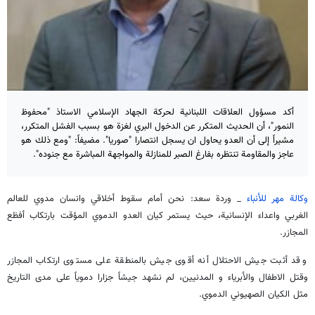
أكد مسؤول العلاقات اللبنانية لحركة الجهاد الإسلامي الاستاذ "محفوظ
النمور"، أن الحديث المتكرر عن الدخول البري لغزة هو بسبب الفشل المتكرر،
مشيراً إلى أن العدو يحاول ان يسجل انتصارا "صوريا". مضيفاً: "ومع ذلك هو
عاجز والمقاومة تنتظره بفارغ الصبر للمنازلة والمواجهة المباشرة مع جنوده".
وكالة مهر للأنباء
_ وردة سعد: نحن أمام سقوط أخلاقي وانسان مدوي للعالم
الغربي واعداء الإنسانية، حيث يستمر كيان العدو الدموي المؤقت بارتكاب أفظع
المجازر.
وقد أثبت جيش الاحتلال أنه أقوى جيش بالمنطقة على مستوى ارتكاب المجازر
وقتل الاطفال والأبرياء و المدنيين، لم نشهد جيشاً جزارا دموياً على مدى التاريخ
مثل الكيان الصهيوني الدموي.