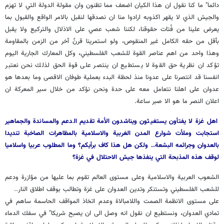
دائما" ما كنا نقول ان هذا الكيان اضعف مما تظنون وان مقولة الدولة التي لا تهزم
والجيش الذي لا يقهر اكذوبه ارادوا منا ان نصدقها لنقبل بالامر الواقع والقبول بما
يعرض علينا من فُتات حقوقنا، لكننا شعب عصي على الاذلال والتركيع ولا يقبل
بأقل من حقه الكامل غير المنقوص، ولو استمرينا قرنٌ آخر من الزمن بالمقاومة
وهذا واحد من اهم عناصر القوة للشعب الفلسطيني، وكل المعارك الجارية اليوم
تؤكد ان نظرية حق القوة لا يستطيع ان ينتصر على قوة الحق لذلك نحن نعتبر
انفسنا قد انتصرنا على عدونا منذ لحظة البدء بعملية طوفان الاقصى وما بعدها هو
عدوان على اهلنا نتعامل معه على حدة ونحن نؤكد من خلال سير المعركة ان
اعلان النصر ما هو الا صبر ساعة.
اهل غزة لا يفتأون يستغيثون ويناشدون الأمة تقديم الدعم والمساندة والجماهير
استجابت وملأت شوارع المدن الغربية والاسلامية بالمظاهرات الصاخبة تنديدا
بالعدوان وجرائمه البشعة.. ولكن هل هذا كاف برأيكم؟ وما المطلوب عربيا واسلاميا
لوقف هذه المذبحة التي ينفذها جيش الاحتلال في غزة؟
الشعوب العربية والاسلامية وعلى مستوى العالم تقوم بما عليها من مؤازرة ودعم
للشعب الفلسطيني وتستنكر وتدين العدوان على غزة وتطالب بوقف اطلاق النار..
على مستوى الانظمة الصمت واللامبالاة وعدم اتخاذ المواقف الحاسمة ساهم في
تمادي العدوان، ونستطيع ان نقول انه وصل الى ان يصبح شريكا" في سفك الدماء