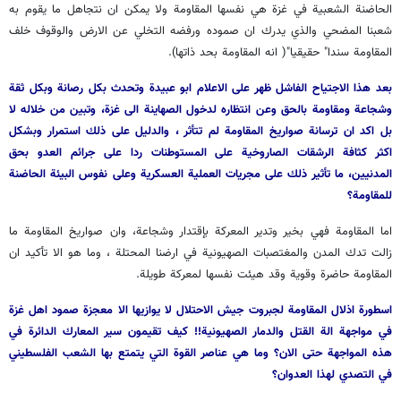
الحاضنة الشعبية في غزة هي نفسها المقاومة ولا يمكن ان نتجاهل ما يقوم به
شعبنا المضحي والذي يدرك ان صموده ورفضه التخلي عن الارض والوقوف خلف
المقاومة سندا" حقيقيا"( انه المقاومة بحد ذاتها).
بعد هذا الاجتياح الفاشل ظهر على الاعلام ابو عبيدة وتحدث بكل رصانة وبكل ثقة
وشجاعة ومقاومة بالحق وعن انتظاره لدخول الصهاينة الى غزة، وتبين من خلاله لا
بل اكد ان ترسانة صواريخ المقاومة لم تتأثر ، والدليل على ذلك استمرار وبشكل
اكثر كثافة الرشقات الصاروخية على المستوطنات ردا على جرائم العدو بحق
المدنيين، ما تأثير ذلك على مجريات العملية العسكرية وعلى نفوس البيئة الحاضنة
للمقاومة؟
اما المقاومة فهي بخير وتدير المعركة بإقتدار وشجاعة، وان صواريخ المقاومة ما
زالت تدك المدن والمغتصبات الصهيونية في ارضنا المحتلة ، وما هو الا تأكيد ان
المقاومة حاضرة وقوية وقد هيئت نفسها لمعركة طويلة.
اسطورة اذلال المقاومة لجبروت جيش الاحتلال لا يوازيها الا معجزة صمود اهل غزة
في مواجهة الة القتل والدمار الصهيونية!! كيف تقيمون سير المعارك الدائرة في
هذه المواجهة حتى الان؟ وما هي عناصر القوة التي يتمتع بها الشعب الفلسطيني
في التصدي لهذا العدوان؟