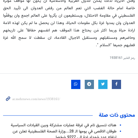
وقتل الابرياء لذلك يمكن للدول العربية والاسلامية ان يكون لها مواقف مؤثرة
خاصة امام حالة الغضب التي تعم العالم من رفض العدوان الى تأييد الحق
الفلسطيني في مقاومة الاحتلال، ويستطيعون ان يأثروا على العالم اجمع وان يوقفُوا
العدوان وان يمدوا غزة بكل مقومات الحياة، وهذا لن يحصل ما لم يكن لهذه الامة
ارادة حياة وربما اكثر مَن يحتاج هذا الموقف هم انفسهم حفاظا" على تاريخهم
وحاضرهم ومستقبلهم ومستقبل الاجيال القادمة، ان سقطت لا سمح الله غزة
فعليهم جميعا "السلام ".
رمز الخبر
1938161
محتوى ذات صلة
هناك تنسيق تام في غرفة عمليات مشتركة وبين القيادات السياسية
طوفان الاقصى في يومها الـ 28...وزارة الصحة الفلسطينية تعلن عن
ارتفاع عدد شهداء غزة إلى 9227 شخصا