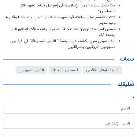
ماذا يفعل سفراء الدول الإسلامية في إسرائيل حینما نشهد قتل
المسلمين؟
كتائب القسم تعلن مباغتة قوة صهيونية شمال غربي بيت لاهيا وقتل 4
جنود منهم
حسين امير عبداللهيان: هناك خطة لتحقيق وقف مؤقت لإطلاق النار
لبضعة أيام
ملف صوتي سري يكشف عن سياسة " الأرض المحروقة" في غزة بين
مسؤولين أمريكيين واسرائليين
سمات
عملیة طوفان الاقصى
فلسطين المحتلة
الكيان الصهيوني
تعليقك