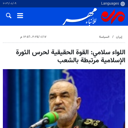
٠٩‏/٠٨‏/٢٠٢٦
إيران
السياسة
١٧‏/٠١‏/٢٠٢٤، ١٢:٥٦ م
اللواء سلامي: القوة الحقيقية لحرس الثورة
الإسلامية مرتبطة بالشعب