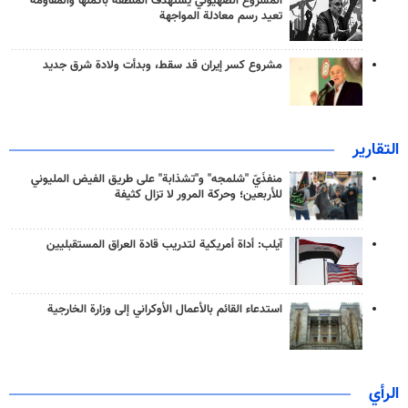
المشروع الصهيوني يستهدف المنطقة بأكملها والمقاومة
تعيد رسم معادلة المواجهة
مشروع كسر إيران قد سقط، وبدأت ولادة شرق جديد
التقارير
منفذَيّ "شلمجه" و"تشذابة" على طريق الفيض المليوني
للأربعين؛ وحركة المرور لا تزال كثيفة
آيلب: أداة أمريكية لتدريب قادة العراق المستقبليين
استدعاء القائم بالأعمال الأوكراني إلى وزارة الخارجية
الرأي