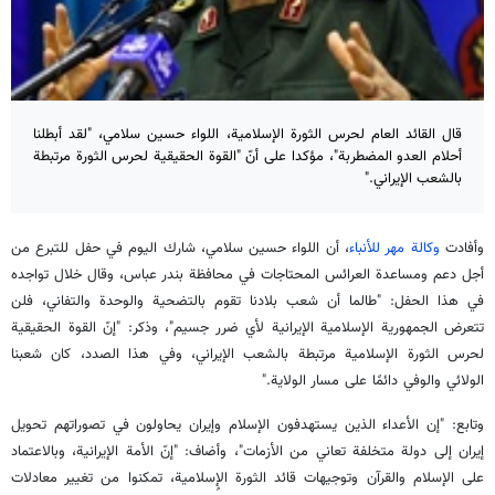
قال القائد العام لحرس الثورة الإسلامية، اللواء حسين سلامي، "لقد أبطلنا
أحلام العدو المضطربة"، مؤكدا على أنّ "القوة الحقيقية لحرس الثورة مرتبطة
بالشعب الإيراني."
وأفادت
وكالة مهر للأنباء
، أن اللواء حسين سلامي، شارك اليوم في حفل للتبرع من
أجل دعم ومساعدة العرائس المحتاجات في محافظة بندر عباس، وقال خلال تواجده
في هذا الحفل: "طالما أن شعب بلادنا تقوم بالتضحية والوحدة والتفاني، فلن
تتعرض الجمهورية الإسلامية الإيرانية لأي ضرر جسيم"، وذكر: "إنّ القوة الحقيقية
لحرس الثورة الإسلامية مرتبطة بالشعب الإيراني، وفي هذا الصدد، كان شعبنا
الولائي والوفي دائمًا على مسار الولاية."
وتابع: "إن الأعداء الذين يستهدفون الإسلام وإيران يحاولون في تصوراتهم تحويل
إيران إلى دولة متخلفة تعاني من الأزمات"، وأضاف: "إنّ الأمة الإيرانية، وبالاعتماد
على الإسلام والقرآن وتوجيهات قائد الثورة الإٍسلامية، تمكنوا من تغيير معادلات