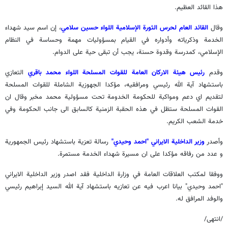
هذا القائد العظيم.
وقال
القائد العام لحرس الثورة الإسلامية اللواء حسين سلامي
، إن اسم سيد شهداء
الخدمة وذكرياته وأدواره في القيام بمسؤوليات مهمة وحساسة في النظام
الإسلامي، كمدرسة وقدوة حسنة، يجب أن تبقى حية على الدوام.
وقدم
رئيس هيئة الاركان العامة للقوات المسلحة اللواء محمد باقري
التعازي
باستشهاد آية الله رئيسي ومرافقيه، مؤكدا الجهوزية الشاملة للقوات المسلحة
لتقديم اي دعم ومواكبة للحكومة الخدومة تحت مسؤولية محمد مخبر وقال ان
القوات المسلحة ستظل في هذه الحقبة الزمنية كالسابق الى جانب الحكومة وفي
خدمة الشعب الكريم.
وأصدر
وزير الداخلية الايراني "احمد وحيدي"
رسالة تعزية باستشهاد رئيس الجمهورية
و عدد من رفاقه مؤكدا على ان مسيرة شهداء الخدمة مستمرة.
ووفقا لمكتب العلاقات العامة في وزارة الداخلية فقد اصدر وزير الداخلية الايراني
"احمد وحيدي" بيانا اعرب فيه عن تعازيه باستشهاد آية الله السيد إبراهيم رئيسي
والوفد المرافق له.
/انتهى/