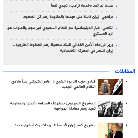
عندما لم تعد «خدعة ترامب» تجدي نفعاً
عراقجي: إيران ثابتة على عهدها بالمقاومة رغم كل الضغوط
الكعبي: خيار الدبلوماسية مع النظام السعودي غير مجدٍ والصواب هو
الرد العسكري
وزير الزراعة: الأمن الغذائي للبلاد محفوظ رغم الضغوط الخارجية..
إيران تنتصر في المعركة الاقتصادية
المقابلات
قيادي حزب الدعوة الشيخ د. عامر الكفيشي يقرأ ملامح
النظام العالمي الجديد
المشروع الصهيوني يستهدف المنطقة بأكملها والمقاومة
تعيد رسم معادلة المواجهة
مشروع كسر إيران قد سقط، وبدأت ولادة شرق جديد