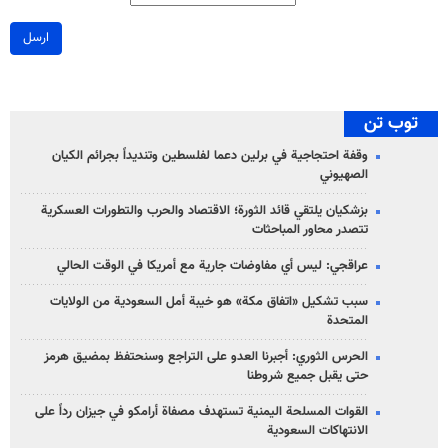
ارسل
توب تن
وقفة احتجاجية في برلين دعما لفلسطين وتنديداً بجرائم الكيان
الصهیوني
بزشكيان يلتقي قائد الثورة؛ الاقتصاد والحرب والتطورات العسكرية
تتصدر محاور المباحثات
عراقجي: ليس أي مفاوضات جارية مع أمريكا في الوقت الحالي
سبب تشكيل «اتفاق مكة» هو خيبة أمل السعودية من الولايات
المتحدة
الحرس الثوري: أجبرنا العدو على التراجع وسنحتفظ بمضيق هرمز
حتى يقبل جميع شروطنا
القوات المسلحة اليمنية تستهدف مصفاة أرامكو في جيزان رداً على
الانتهاكات السعودية