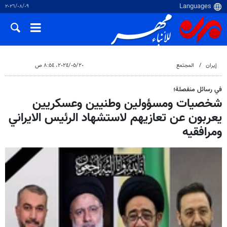
٠٩‏/٠٨‏/٢٠٢٦
إيران
المجتمع
٢٠‏/٠٥‏/٢٠٢٤، ٨:٥٤ ص
في رسائل منفصلة؛
شخصيات ومسؤولين وطنيين وعسكريين
يعربون عن تعازيهم لاستشهاد الرئيس الايراني
ومرافقيه