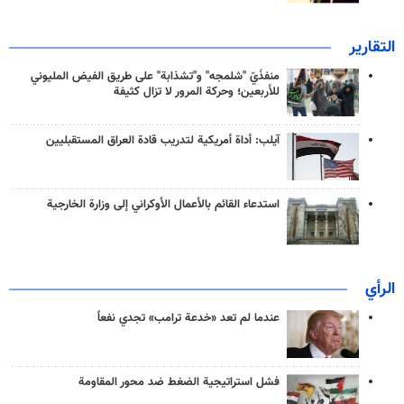
التقارير
منفذَيّ "شلمجه" و"تشذابة" على طريق الفيض المليوني
للأربعين؛ وحركة المرور لا تزال كثيفة
آيلب: أداة أمريكية لتدريب قادة العراق المستقبليين
استدعاء القائم بالأعمال الأوكراني إلى وزارة الخارجية
الرأي
عندما لم تعد «خدعة ترامب» تجدي نفعاً
فشل استراتيجية الضغط ضد محور المقاومة