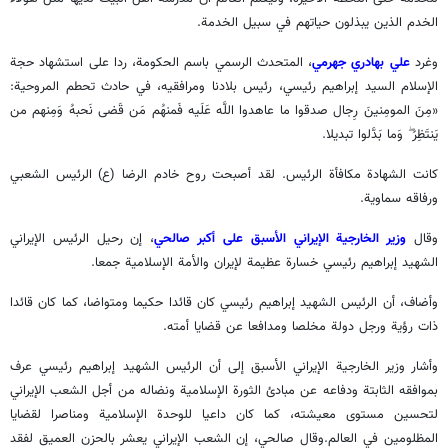
الخدم الذين يبذلون حياتهم في سبيل الخدمة.
وغرد
علي بهادري جهرمي
، المتحدث الرسمي باسم الحكومة، ردا على استشهاد حجة
الإسلام السيد إبراهيم رئيسي، رئيس بلادنا ومرافقيه، في حادث تحطم المروحية:
«مِنَ المومِنینَ رِجال صدقوا ما عاهدوا اللَّه عَلَیه فَمنهُم مَن قَضی نَحبهُ وَمِنهم من
یَنتَظِرُ ۖ وَما بَدَّلوا تبدیلا.
كانت الشهادة مكافأة الرئيس. لقد أصبحت روح خادم الرضا (ع) الرئيس الشعبي
ورفاقه سماوية.
وقال
وزير الخارجية الإيراني الأسبق على أكبر صالحي
، إن رحيل الرئيس الإيراني
الشهيد إبراهيم رئيسي خسارة عظيمة لإيران والأمة الإسلامية جمعا.
وأضاف، أن الرئيس الشهيد إبراهيم رئيسي كان قائدا حكيما ومتواضا، كما كان قائدا
ذات رؤية ورجل دولة مخلصا ومدافعا عن قضايا أمته.
وأشار وزير الخارجية الإيراني الأسبق إلى أن الرئيس الشهيد إبراهيم رئيسي عرف
بموافقه الثابتة ودفاعه عن مبادئ الثورة الإسلامية ونضاله من أجل الشعب الإيراني
لتحسين مستوى معيشته، كما كان داعيا للوحدة الإسلامية ومناصرا لقضايا
المظلومين في العالم.وقال صالحي، إن الشعب الإيراني يعشر بالحزن العميق لفقد