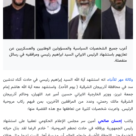
أعرب جميع الشخصيات السياسية والمسؤولين الوطنيين والعسكريين عن
تعازيهم باستشهاد الرئيس الايراني السيد ابراهيم رئيسي ومرافقيه في رسائل
منفصلة.
وكالة مهر للأنباء
، انه استشهد آية الله السيد إبراهيم رئيسي في حادث أثناء تدشين
سد في محافظة أذربيجان الشرقية ( يوم الأحد). واستشهد معه آية الله هاشم إمام
جمعة تبريز، ووزير الخارجية الايراني حسين أمير عبد اللهيان، وحاكم أذربيجان
الشرقية مالك رحمتي، وعدد من المرافقين الآخرين، بمن فيهم ركاب مروحية
الرئيس. واعربت شخصيات كثيرة عن تعاطفها مع هذه القضية منها:
وكتب
إحسان صالحي
أمين سر مجلس الإعلام الحكومي تعقيبا على استشهاد
رئيس الجمهورية ورفاقه في حادث تحطم المروحية: " خادم الرضا لقد بذل حياته
للخدمة حتى اللحظة الأخيرة، وليعلم العالم أن مدرسة أهل البيت لديها مثل هؤلاء