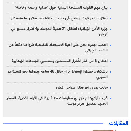
بيان مهم للقوات المسلحة اليمنية حول "عملية واسعة وخاصة"
مقتل عناصر فريق إرهابي في جنوب محافظة سيستان وبلوشستان
وزارة الأمن الإيرانية: اعتقال 21 عميلاً للموساد و4 أشرار مسلح في
كرمان
العميد بهمرد: نحن على أهبة الاستعداد للتضحية بأرواحنا دفاعاً عن
الشعب الإيراني
اعتقال 8 من كبار الأشرار المسلحين ومنتسبي الجماعات الإرهابية
بزشكيان: خططوا لإسقاط إيران خلال 48 ساعة وسوقها نحو السيناريو
السوري
حادث بحري آخر قبالة سواحل عُمان
غريب آبادي: لم نُجرِ أي مفاوضات مع أمريكا في الأيام الأخيرة..المسار
الجديد لمضيق هرمز مؤقت
المقابلات