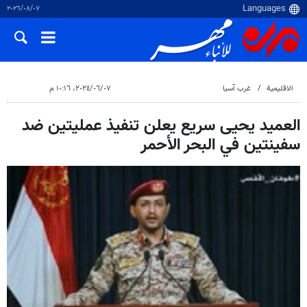
٠٧‏/٠٨‏/٢٠٢٦
الاقلیمیة
غرب آسیا
٠٧‏/٠٦‏/٢٠٢٤، ١٠:١٦ م
العميد يحيى سريع يعلن تنفيذ عمليتين ضد
سفينتين في البحر الأحمر