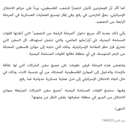
كما أكّد أنّ العمليتين تأتيان انتصاراً للشعب الفلسطيني، ورداً على جرائم الاحتلال
الإسرائيلي، بحقّ النازحين في رفح وفي إطار توسيع العمليات العسكرية في المرحلة
الرابعة من التصعيد.
يأتي ذلك بعدما أكّد سريع دخول "المرحلة الرابعة من التصعيد" التي أعلنتها القوات
المسلحة اليمنية، في أيار/مايو الماضي، والتي تشمل استهداف كل السفن التي
تخترق قرار حظر الملاحة الإسرائيلية، وتلك التي تتجه إلى موانئ فلسطين المحتلة
من البحر المتوسط، في أي منطقة تطالها القوات المسلحة اليمنية.
وتتضمّن هذه المرحلة فرض عقوبات على جميع سفن الشركات التي لها علاقة
بالإمداد والدخول إلى الموانئ الفلسطينية المحتلة، من أي جنسية كانت، وذلك في
حال اتجاه الاحتلال الإسرائيلي إلى شنّ عملية عسكرية عدوانية ضدّ رفح.
وفيها، ستمنع القوات المسلحة اليمنية "جميع سفن الشركات المرتبطة بموانئ
الاحتلال من المرور في منطقة عملياتها، بغض النظر عن وجهتها".
/انتهی/
رمز الخبر
1945233