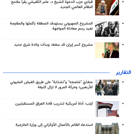
قيادي حزب الدعوة الشيخ د. عامر الكفيشي يقرأ ملامح
النظام العالمي الجديد
المشروع الصهيوني يستهدف المنطقة بأكملها والمقاومة
تعيد رسم معادلة المواجهة
مشروع كسر إيران قد سقط، وبدأت ولادة شرق جديد
التقارير
منفذَيّ "شلمجه" و"تشذابة" على طريق الفيض المليوني
للأربعين؛ وحركة المرور لا تزال كثيفة
آيلب: أداة أمريكية لتدريب قادة العراق المستقبليين
استدعاء القائم بالأعمال الأوكراني إلى وزارة الخارجية