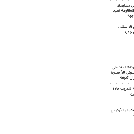
ني يستهدف
المقاومة تعيد
جهة
 قد سقط،
 جديد
و"تشذابة" على
وني للأربعين؛
زال كثيفة
ة لتدريب قادة
ين
أعمال الأوكراني