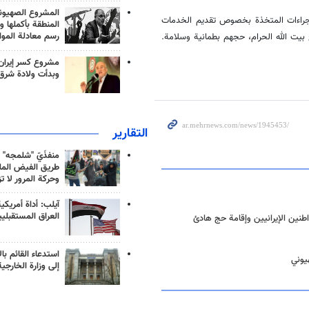
المشروع الصهيو
اجراءات المتخذة بخصوص تقديم الخدمات
المنطقة بأكملها و
رسم معادلة الموا
ت الله الحرام، حجهم بطمانية وسلامة.
مشروع كسر إيران
وبدأت ولادة شرق
التقارير
منفذَيّ "شلمجه" 
طريق الفيض الملي
وحركة المرور لا ت
آيلب: أداة أمريكي
العراق المستقبلي
طنين الإيرانيين وإقامة حج هادئ
استدعاء القائم بال
يوني
إلى وزارة الخارجية