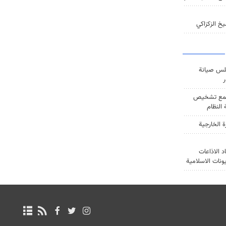
خ الزكزاكي
س صيانة
ر
ع تشخيص
النظام
ة الخارجية
د الاذاعات
يونات الاسلامية