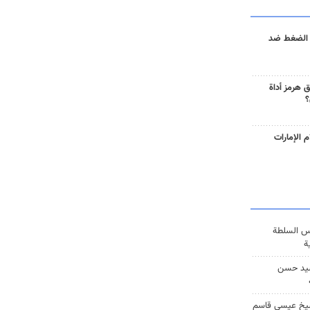
 الضغط ضد
 هرمز أداة
؟
 الإمارات
س السلطة
ة
يد حسن
يخ عيسى قاسم