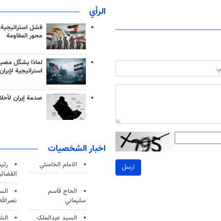
الرأي
فشل استراتيجية
محور المقاومة
لماذا يشكّل مضيق
استراتيجية لإيران
صدمة إيران لأحلام
اخبار الشخصيات
الامام الخامنئي
رئی
ارسل
القضائی
الحاج قاسم
الس
سليماني
نصرالله
السید عبدالملک
الش