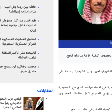
خلاف بين روما وتل أبيب... إ
شراء رادارات إسرائيلية
طرد اثنين من كبار مسؤولي ال
تداعيات فشل مؤامرة إسقاط ا
إيران
استمرار العمليات العسكرية ا
المراكز العسكرية السعودية
قاليباف: نشر الأخبار الملفقة
ات بخصوص كيفية اقامة مناسك الحج.
ترامب الفاشلة
محسن رضائي: لن نسمح بفتح
تشريق، اجرى وزير الخارجية بالانابة علي
مضيق هرمز
دية في اقامة مراسم الحج في السعودية
المقابلات
بان يؤدي الحجاج كامل مناسك الحج وان
قيادي حزب الدعوة
الكفيشي يقرأ ملا
العالمي الجديد
كيفية اقامة باقي مناسك الحج.