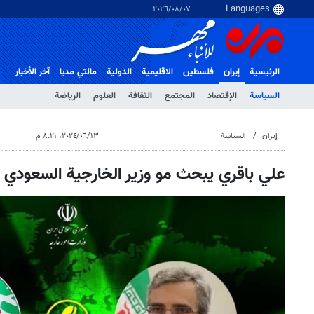
٠٧‏/٠٨‏/٢٠٢٦
الرئيسية
إيران
فلسطین
الاقلیمیة
الدولية
مالتي مدیا
آخر الأخبار
السياسة
الإقتصاد
المجتمع
الثقافة
العلوم
الرياضة
إيران
السياسة
١٣‏/٠٦‏/٢٠٢٤، ٨:٢١ م
علي باقري يبحث مو وزير الخارجية السعودي 