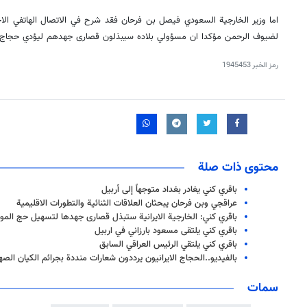
اما وزير الخارجية السعودي فيصل بن فرحان فقد شرح في الاتصال الهاتفي ال
لضيوف الرحمن مؤكدا ان مسؤولي بلاده سيبذلون قصارى جهدهم ليؤدي حجاج بي
رمز الخبر
1945453
محتوى ذات صلة
باقري كني يغادر بغداد متوجهاً إلى أربيل
عراقجي وبن فرحان يبحثان العلاقات الثنائية والتطورات الاقليمية
باقري كني: الخارجية الايرانية ستبذل قصارى جهدها لتسهيل حج الموا
باقري كني يلتقى مسعود بارزاني في اربيل
باقري كني يلتقي الرئيس العراقي السابق
بالفيديو..الحجاج الايرانيون يرددون شعارات منددة بجرائم الكيان الصه
سمات