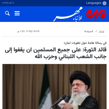
٠٦‏/٠٨‏/٢٠٢٦
إيران
السياسة
٢٨‏/٠٩‏/٢٠٢٤، ١:٢٨ م
في رسالة هامة حول تطورات لبنان؛
قائد الثورة: على جميع المسلمين ان يقفوا إلى
جانب الشعب اللبناني وحزب الله