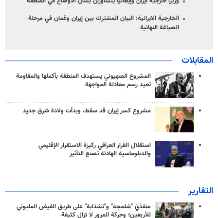
وزيرا خارجية ايران وإيطاليا يتشاوران بشأن الأوضاع في المنطقة
الخارجية الايرانية: البيان المشترك بين إيران وعُمان في مرحلة
الصياغة النهائية
المقابلات
المشروع الصهيوني يستهدف المنطقة بأكملها والمقاومة
تعيد رسم معادلة المواجهة
مشروع كسر إيران قد سقط، وبدأت ولادة شرق جديد
استقلال القرار العراقي ركيزة الاستقرار الإقليمي
والدبلوماسية الهادئة تصنع التأثير
التقارير
منفذَيّ "شلمجه" و"تشذابة" على طريق الفيض المليوني
للأربعين؛ وحركة المرور لا تزال كثيفة