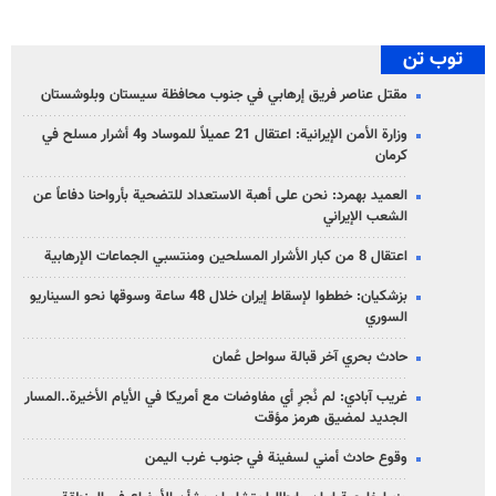
توب تن
مقتل عناصر فريق إرهابي في جنوب محافظة سيستان وبلوشستان
وزارة الأمن الإيرانية: اعتقال 21 عميلاً للموساد و4 أشرار مسلح في
كرمان
العميد بهمرد: نحن على أهبة الاستعداد للتضحية بأرواحنا دفاعاً عن
الشعب الإيراني
اعتقال 8 من كبار الأشرار المسلحين ومنتسبي الجماعات الإرهابية
بزشكيان: خططوا لإسقاط إيران خلال 48 ساعة وسوقها نحو السيناريو
السوري
حادث بحري آخر قبالة سواحل عُمان
غريب آبادي: لم نُجرِ أي مفاوضات مع أمريكا في الأيام الأخيرة..المسار
الجديد لمضيق هرمز مؤقت
وقوع حادث أمني لسفينة في جنوب غرب اليمن