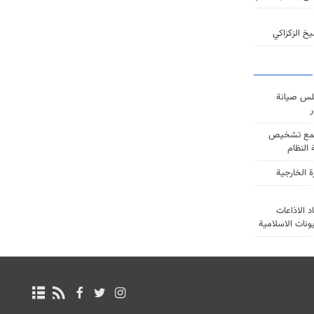
خ الزكزاكي
س صيانة
ر
ع تشخيص
النظام
ة الخارجية
د الاذاعات
يونات الاسلامية