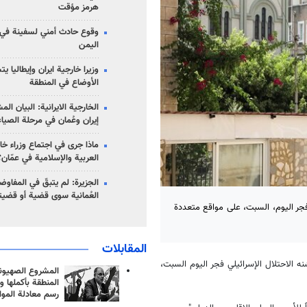
هرمز مؤقت
وقوع حادث أمني لسفينة في
اليمن
وزيرا خارجية ايران وإيطاليا ي
الأوضاع في المنطقة
الخارجية الايرانية: البيان ال
إيران وعُمان في مرحلة الصياغ
ماذا جرى في اجتماع وزراء خا
العربية والإسلامية في عمّان؟
الجزيرة: لم يتبقّ في المفاوضا
العُمانية سوى قضية أو قضيت
، فجر اليوم، السبت، على مواقع متعددة
المقابلات
نه الاحتلال الإسرائيلي فجر اليوم السبت،
المشروع الصهيو
المنطقة بأكملها و
رسم معادلة الموا