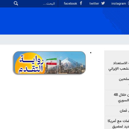
facebook
twitter
instagram
الاستعداد
لشعب الإيراني
المسلحين
بزشكيان: خططوا لإسقاط إيران خلال 48
السوري
عُمان
ضات مع أمريكا
جديد لمضيق