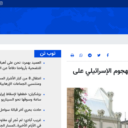
توب تن
العميد بهمرد: نحن على أهبة 
للتضحية بأرواحنا دفاعاً عن ا
هجوم الإسرائيلي على
اعتقال 8 من كبار الأشرار 
ومنتسبي الجماعات الإرهابية
ساعة وسوقها نحو السيناريو 
حادث بحري آخر قبالة سواحل 
غريب آبادي: لم نُجرِ أي مفاو
في الأيام الأخيرة..المسار ال