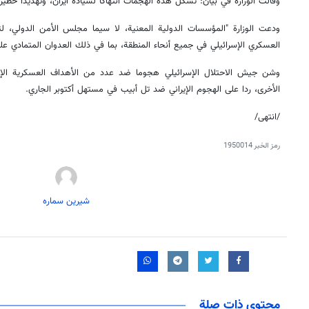
وقالت الوزارة في بيان: تشكل هذه الهجمات انتهاكاً لسيادة ايران، وتهديداً خطيرا
ودعت الوزارة "المؤسسات الدولية المعنية، لا سيما مجلس الأمن الدولي، 
العسكري الإسرائيلي في جميع أنحاء المنطقة، بما في ذلك العدوان المتمادي على
وشن جيش الاحتلال الإسرائيلي هجوما ضد عدد من الأهداف العسكرية الإي
الأخرى، ردا على الهجوم الإيراني ضد تل أبيب في مستهل أكتوبر الجاري.
/انتهى/
رمز الخبر
1950014
شیرین سماره
محتوى ذات صلة