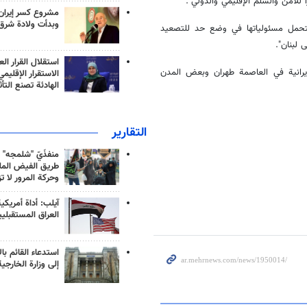
ً للأمن والسلم الإقليمي والدولي".
مشروع كسر إيران
وبدأت ولادة شرق
لتحمل مسئولياتها في وضع حد للتصعيد
 لبنان".
استقلال القرار الع
رانية في العاصمة طهران وبعض المدن
الاستقرار الإقليم
الهادئة تصنع التأث
التقارير
منفذَيّ "شلمجه" 
طريق الفيض الملي
وحركة المرور لا ت
آيلب: أداة أمريكي
العراق المستقبلي
استدعاء القائم بال
إلى وزارة الخارجية