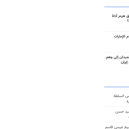
 هرمز أداة
؟
 الإمارات
ميدان إلى وهم
إيران
س السلطة
ة
يد حسن
يخ عيسى قاسم