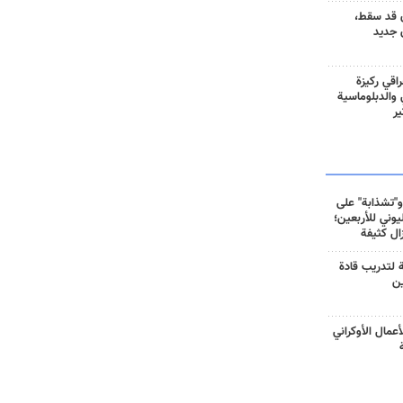
 قد سقط،
 جديد
راقي ركيزة
ي والدبلوماسية
ير
و"تشذابة" على
وني للأربعين؛
زال كثيفة
ة لتدريب قادة
ين
أعمال الأوكراني