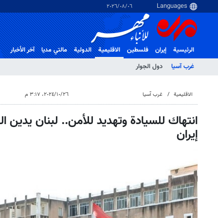
٠٦‏/٠٨‏/٢٠٢٦
الرئيسية
إيران
فلسطین
الاقلیمیة
الدولية
مالتي مدیا
آخر الأخبار
غرب آسیا
دول الجوار
الاقلیمیة
غرب آسیا
٢٦‏/١٠‏/٢٠٢٤، ٣:١٧ م
انتهاك للسيادة وتهديد للأمن.. لبنان يدين ال
إيران