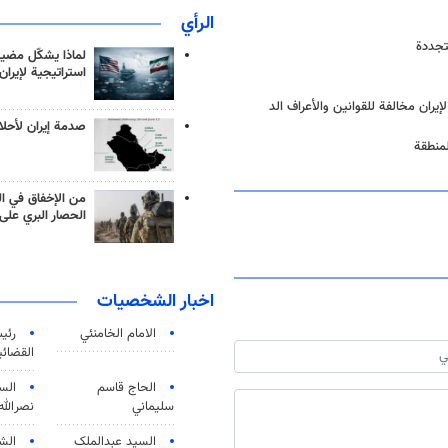
الرأي
تجددة
لماذا يشكّل مضيق
استراتيجية لإيران
يران مخالفة للقوانين والأعراف الد
صدمة إيران لأحلام
لمنطقة
من الإخفاق في ال
الحصار البري على 
اخبار الشخصيات
الامام الخامنئي
رئی
القضائی
الحاج قاسم
الس
سليماني
نصرالله
السید عبدالملک
الش