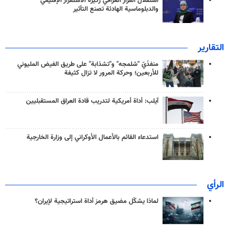
استقلال القرار العراقي ركيزة الاستقرار الإقليمي
والدبلوماسية الهادئة تصنع التأثير
التقارير
منفذَيّ "شلمجه" و"تشذابة" على طريق الفيض المليوني
للأربعين؛ وحركة المرور لا تزال كثيفة
آيلب: أداة أمريكية لتدريب قادة العراق المستقبليين
استدعاء القائم بالأعمال الأوكراني إلى وزارة الخارجية
الرأي
لماذا يشكّل مضيق هرمز أداة استراتيجية لإيران؟