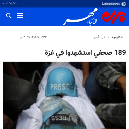
٠٦‏/٠٨‏/٢٠٢٦
الاقلیمیة
غرب آسیا
٢٣‏/١١‏/٢٠٢٤، ٣:٣١ م
189 صحفي استشهدوا في غزة