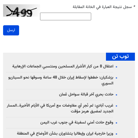
*
سجل نتيجة العبارة في الخانة المقابلة
ارسل
توب تن
اعتقال 8 من كبار الأشرار المسلحين ومنتسبي الجماعات الإرهابية
بزشكيان: خططوا لإسقاط إيران خلال 48 ساعة وسوقها نحو السيناريو
السوري
حادث بحري آخر قبالة سواحل عُمان
غريب آبادي: لم نُجرِ أي مفاوضات مع أمريكا في الأيام الأخيرة..المسار
الجديد لمضيق هرمز مؤقت
وقوع حادث أمني لسفينة في جنوب غرب اليمن
وزيرا خارجية ايران وإيطاليا يتشاوران بشأن الأوضاع في المنطقة