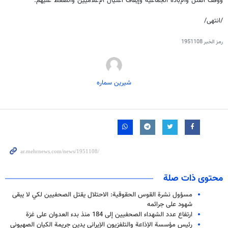
ووقف القتل والإبادة الجماعية وإيقاف اغتيال الإعلاميين والضغط عليهم.
/انتهى/
رمز الخبر
1951108
شیرین سماره
محتوى ذات صلة
مسؤول نشرة القوس الحقوقية: الاحتلال يقتل الصحفيين لكي لا يبقى
شهود على جرائمه
ارتفاع عدد الشهداء الصحفيين إلى 184 منذ بدء العدوان على غزة
رئيس مؤسسة الإذاعة والتلفزيون الإيراني يدين جريمة الكيان الصهيوني