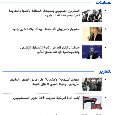
المقابلات
المشروع الصهيوني يستهدف المنطقة بأكملها والمقاومة
تعيد رسم معادلة المواجهة
مشروع كسر إيران قد سقط، وبدأت ولادة شرق جديد
استقلال القرار العراقي ركيزة الاستقرار الإقليمي
والدبلوماسية الهادئة تصنع التأثير
التقارير
منفذَيّ "شلمجه" و"تشذابة" على طريق الفيض المليوني
للأربعين؛ وحركة المرور لا تزال كثيفة
آيلب: أداة أمريكية لتدريب قادة العراق المستقبليين