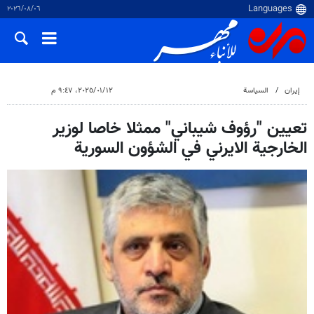
٠٦‏/٠٨‏/٢٠٢٦
إيران
السياسة
١٢‏/٠١‏/٢٠٢٥، ٩:٤٧ م
تعيين "رؤوف شيباني" ممثلا خاصا لوزير
الخارجية الايرني في الشؤون السورية