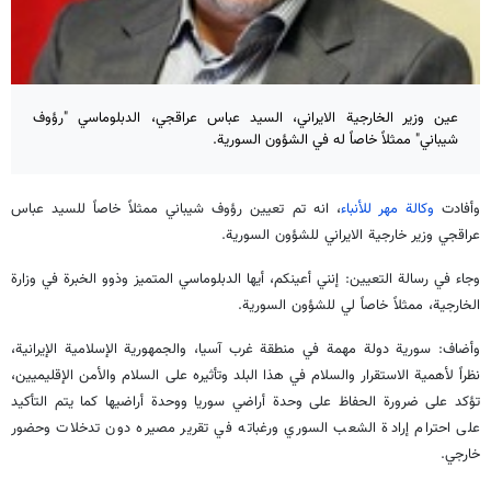
عين وزير الخارجية الايراني، السيد عباس عراقجي، الدبلوماسي "رؤوف
شيباني" ممثلاً خاصاً له في الشؤون السورية.
وأفادت
وكالة مهر للأنباء
، انه تم تعيين رؤوف شيباني ممثلاً خاصاً للسيد عباس
عراقجي وزير خارجية الايراني للشؤون السورية.
وجاء في رسالة التعيين: إنني أعينكم، أيها الدبلوماسي المتميز وذوو الخبرة في وزارة
الخارجية، ممثلاً خاصاً لي للشؤون السورية.
وأضاف: سورية دولة مهمة في منطقة غرب آسيا، والجمهورية الإسلامية الإيرانية،
نظراً لأهمية الاستقرار والسلام في هذا البلد وتأثيره على السلام والأمن الإقليميين،
تؤكد على ضرورة الحفاظ على وحدة أراضي سوريا ووحدة أراضيها كما يتم التأكيد
على احترام إرادة الشعب السوري ورغباته في تقرير مصيره دون تدخلات وحضور
خارجي.