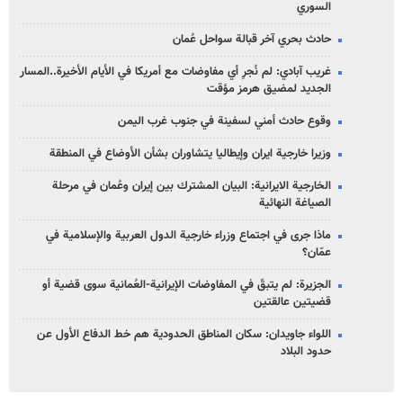
السوري
حادث بحري آخر قبالة سواحل عُمان
غريب آبادي: لم نُجرِ أي مفاوضات مع أمريكا في الأيام الأخيرة..المسار
الجديد لمضيق هرمز مؤقت
وقوع حادث أمني لسفينة في جنوب غرب اليمن
وزيرا خارجية ايران وإيطاليا يتشاوران بشأن الأوضاع في المنطقة
الخارجية الايرانية: البيان المشترك بين إيران وعُمان في مرحلة
الصياغة النهائية
ماذا جرى في اجتماع وزراء خارجية الدول العربية والإسلامية في
عمّان؟
الجزيرة: لم يتبقّ في المفاوضات الإيرانية-العُمانية سوى قضية أو
قضيتين عالقتين
اللواء جاويدان: سكان المناطق الحدودية هم خط الدفاع الأول عن
حدود البلاد