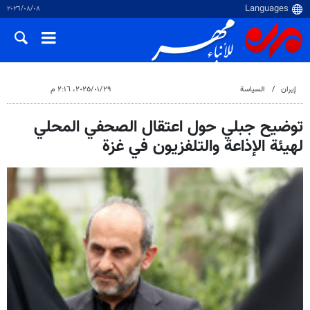
٠٨‏/٠٨‏/٢٠٢٦
إيران
السياسة
٢٩‏/٠١‏/٢٠٢٥، ٢:١٦ م
توضيح جبلي حول اعتقال الصحفي المحلي
لهيئة الإذاعة والتلفزيون في غزة