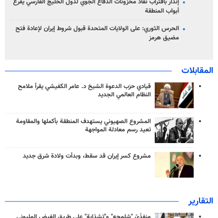
إنذار باقتراب نفاد مخزونات الدفاع الجوي لدول الخليج الفارسي يقرع
أبواب المنطقة
الحرس الثوري: على الولايات المتحدة قبول شروط إيران لإعادة فتح
مضيق هرمز
المقابلات
قيادي حزب الدعوة الشيخ د. عامر الكفيشي يقرأ ملامح
النظام العالمي الجديد
المشروع الصهيوني يستهدف المنطقة بأكملها والمقاومة
تعيد رسم معادلة المواجهة
مشروع كسر إيران قد سقط، وبدأت ولادة شرق جديد
التقارير
منفذَيّ "شلمجه" و"تشذابة" على طريق الفيض المليوني