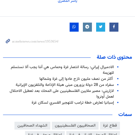
یاسر المصری
محتوى ذات صلة
الادميرال إيراني: رسالة انتصار غزة وحماس هي أننا يجب ألا نستسلم
للهزيمة
أكثر من نصف مليون نازح عادوا إلى غزة وشمالها
سفراء من 28 دولة یزورون مبنى هيئة الإذاعة والتلفزيون الإيرانية
لازاريني: مصير ملايين الفلسطينيين على المحك بعد تعطيل الاحتلال
لعمل أونروا
إسبانيا تعارض خطة ترامب للتهجير القسري لسكان غزة
سمات
قطاع غزة
الصحافییون الفلسطینییون
الشهداء الصحافيين