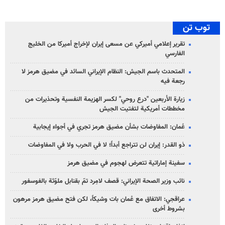
توب تن
تقرير إعلامي أميركي عن مسعى إيران لإخراج أميركا من الخليج
الفارسي
المتحدث باسم الجيش: النظام الإيراني السائد في مضيق هرمز لا
رجعة فيه
زيارة الأربعين "درع روحي" لكسر الهزيمة النفسية وتحذيرات من
مخططات أمريكية لتفتيت الجيش
عُمان: المفاوضات بشأن مضيق هرمز تجري في أجواء إيجابية
ذو القدر: إيران لن تتراجع أبداً؛ لا في الحرب ولا في المفاوضات
سفينة إماراتية تتعرض لهجوم في مضيق هرمز
نائب وزير الصحة الإيراني: قصف لامِرد تمّ بقنابل ملوّثة بالفوسفور
عراقجي: الاتفاق مع عُمان بات وشيكاً، لكن فتح مضيق هرمز مرهون
بشروط أخرى