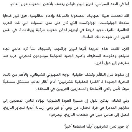
أما في البعد السياسي، فنرى اليوم طوفان يعصف بأذهان الشعوب حول العالم.
لقد تحطمت هيبة الصهاينة، المصحوبة بالمبالغة وإدعاء المظلومية، فوق قبور ضحايا
مذبحة الهولوكست. الهولوكست الذي كان على مدى السنوات التي تلت الحرب
العالمية الثانية، مجرد ذريعة في أيديهم لدفن شعوب شرقية بريئة تمامًا في نفس
القبور التي شهدت تلك المأساة.
الآن، فقدت هذه الذريعة أثرها لتبرير جرائمهم، بالنتيجة، نشأ كره عالمي تجاه
نتنياهو وحكومته المتطرفة، وأصبح الجنود الصهاينة موسومون كمجرمي حرب عند
سفرهم إلى دول أخرى.
إن سقوط قناع التظلّم وكشف حقيقية الوجه الصهيوني الشيطاني، والأهم من ذلك،
التجربة الجديدة لـ "القدرة الحقيقية للشرقيين" أمام أنظار العالم، ستشكل مستقبلًا
مرعبًا لأمن بائعي الأسلحة والمتحاربين الغربيين في المنطقة.
وفي الختام، يمكن القول إن مسيرة العودة المليونية لهؤلاء الناس المعذبين إلى
منازلهم المدمرة في غزة، تحمل، عن وعي أو غير وعي، رسالة أبدية تتجاوز التاريخ،
لتصل إلى عباس ميرزا في صفحات التاريخ، ليصرخوا:
"يا جوبر،نحن الشرقيون أيضًا استطعنا أخيراً"