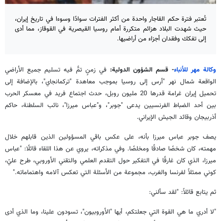
تُعتبر فترة حكم القاجار واحدة من أكثر الفترات سوادًا وسوءا في تاريخ إيران،
حيث شهدت البلاد هزائم متكررة أمام روسيا القيصرية في القوقاز، مما أدى
إلى تفكك وفقدان أجزاء من أراضيها.
وكالة مهر للأنباء
- قسم الشؤون الدولية:
في زمنٍ تمًّ فيه تسليم جميع الأراضي
الواقعة شمال نهر "أرس إلى روسيا بموجب معاهدة "تركمانجاي"، بالإضافة إلى
تحميل إيران غرامة قدرها 20 مليون روبل، حدث اجتماع فريد في معسكر الحرب
بين أحد الضباط الفرنسيين يدعى "جوبر"، و"عباس ميرزا"، نائب السلطنة، حاكم
أذربيجان وقائد الجيش الإيراني.
يصف جوبر عباس ميرزا بأنه، على عكس باقي المسؤولين الذين قابلهم خلال
مهمته، كان شخصًا صادقًا ومخلصًا. وفي مذكراته، يروي عن هذا اللقاء قائلًا: "عباس
ميرزا، الذي كان غارقًا في التفكير حول التقدم العلمي والتقني الأوروبي، طرح عليّ،
كوني ممثلاً لفرنسا والغرب، مجموعة من الأسئلة التي تعكس آلامه واهتماماته."
ثم يتابع قائلاً: "لقد سألني:
"لا أدري ما هي القوة التي جعلتكم، أيها "الأوروبيون"، تسودون علينا، وما الذي أدى