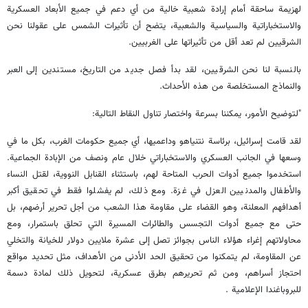
لهزيمة ساحقة أمام إرادة شعبية خالية من أي دعم في جميع الأبعاد العسكرية
والاستخباراتية والسياسية والشعبية، يتضح أن تأثيرات الشمس على عقولنا نحن
الشرقيين لم تعد أقل من تأثيراتها على الغربيين.
بالنسبة لنا نحن الشرقيين، لقد بدأ فصل جديد من التاريخ، مستندين إلى العبر
والنماذج المستخلصة من هذه الأحداث.
"لتوضيح الأمور، يمكننا بسرعة واختصار تناول النقاط التالية:
لقد قامت إسرائيل، برئاسة نتنياهو وداعميها، أي جميع حكومات الغرب، بكل ما في
وسعها في الجانب العسكري والاستخباراتي خلال عام ونصف من الإبادة الجماعية.
استخدموا جميع أدوات الحرب المتاحة لهم، باستثناء القنابل النووية، لقتل النساء
والأطفال والمدنيين العزل في غزة. ومع ذلك، لم يفشلوا فقط في تحقيق أكبر
أهدافهم المعلنة، وهو القضاء على مقاومة هذا الشعب من أجل تحرير أرضهم، بل
حتى مع جميع أدوات التجسس والطائرات المسيرة التي تحلق باستمرار، ومع
محاولاتهم إغراء هؤلاء الناس بجوائز تصل إلى عشرة ملايين دولار للخيانة والتخلي
عن المقاومة، لم يتمكنوا من تحقيق الحد الأدنى من الأهداف، مثل تحديد مواقع
احتجاز أسراهم، ومن ثم تحريرهم بطرق عسكرية، لتحويل ذلك لمادة دسمة
للبروباغندا الإعلامية .