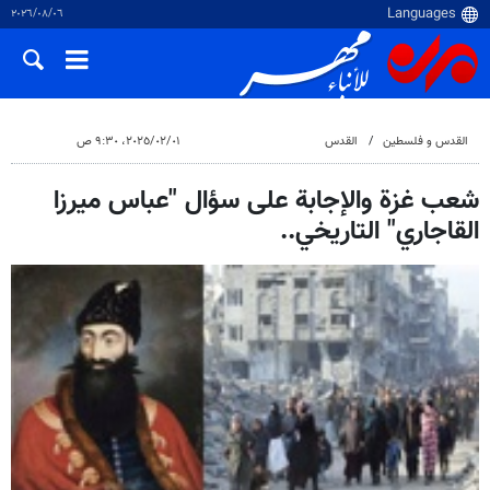
٠٦‏/٠٨‏/٢٠٢٦
القدس و فلسطین
القدس
٠١‏/٠٢‏/٢٠٢٥، ٩:٣٠ ص
شعب غزة والإجابة على سؤال "عباس ميرزا
القاجاري" التاريخي..