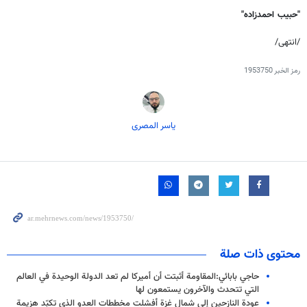
"حبیب احمدزاده"
/انتهى/
رمز الخبر
1953750
یاسر المصری
محتوى ذات صلة
حاجي بابائي:المقاومة أثبتت أن أميركا لم تعد الدولة الوحيدة في العالم
التي تتحدث والآخرون يستمعون لها
عودة النازحين إلى شمال غزة أفشلت مخططات العدو الذي تكبّد هزيمة