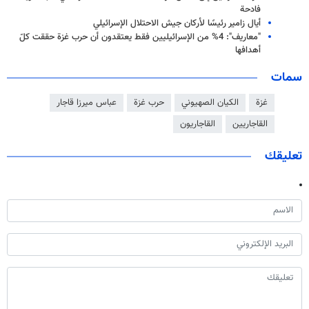
فادحة
أيال زامير رئيسًا لأركان جيش الاحتلال الإسرائيلي
"معاريف": 4% من الإسرائيليين فقط يعتقدون أن حرب غزة حققت كلّ
أهدافها
سمات
غزة
الكيان الصهيوني
حرب غزة
عباس میرزا قاجار
القاجاریین
القاجاریون
تعليقك