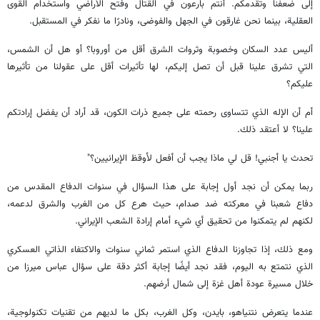
إلى ضعفنا وتقدمكم. أنتم بارعون في القتال وفتح الأراضي واستخدام القوى
العقلية، بينما نحن غارقون في الجهل والفوضى، ونادرًا ما نفكر في المستقبل.
أليس عدد السكان وخصوبة وثروات الشرق أقل من أوروبا؟ أو هل أن الشمس،
التي تشرق علينا قبل أن تصل إليكم، لها تأثيرات أقل على عقولنا من تأثيرها
عليكم؟
أم أن الإله الذي تتساوى رحمته على جميع ذرات الكون، قد أراد أن يفضل إرادتكم
علينا؟ لا أعتقد ذلك.
تحدث يا أجنبي! قل لي ماذا يجب أن أفعل لأوقظ الإيرانيين؟"
ربما يمكن أن نجد أول إجابة على هذا السؤال في سنوات الدفاع المقدس من
دفاع شعبنا في معركته ضد صدام، حيث هرع كل من الغرب والشرق لدعمه،
لكنهم لم يتمكنوا من تحقيق أي شيء أمام إرادة الشعب الإيراني.
ومع ذلك، إذا تجاوزنا الدفاع الذي استمر ثماني سنوات والاكتفاء الذاتي العسكري
الذي نتمتع به اليوم، فقد نجد أيضًا إجابة أكثر دقة على سؤال عباس ميرزا من
خلال مسيرة عودة أهل غزة إلى شمال أرضهم.
عندما يتعرض نتنياهو، بايدن، وكل الغرب، بكل ما لديهم من تقنيات تكنولوجية،