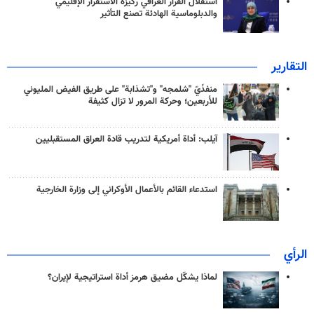
استقلال القرار العراقي ركيزة الاستقرار الإقليمي
والدبلوماسية الهادئة تصنع التأثير
التقارير
منفذَيّ "شلمجه" و"تشذابة" على طريق الفيض المليوني
للأربعين؛ وحركة المرور لا تزال كثيفة
آيلب: أداة أمريكية لتدريب قادة العراق المستقبليين
استدعاء القائم بالأعمال الأوكراني إلى وزارة الخارجية
الرأي
لماذا يشكّل مضيق هرمز أداة استراتيجية لإيران؟