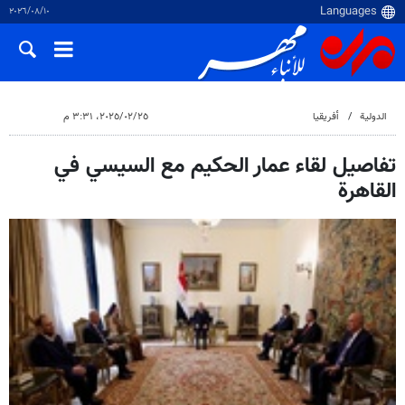
١٠‏/٠٨‏/٢٠٢٦
الدولية
أفريقيا
٢٥‏/٠٢‏/٢٠٢٥، ٣:٣١ م
تفاصيل لقاء عمار الحكيم مع السيسي في
القاهرة