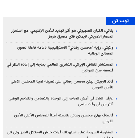
توب تن
بقائي: الكيان الصهيوني هو أكبر تهديد للأمن الإقليمي..مع استمرار
الحصار الامريكي لايمكن فتح مضيق هرمز
ولايتي: رؤية "محسن رضائي" الاستراتيجية دعامة فاعلة لصون
المصالح الوطنية
المستشار الثقافي الإيراني: التشريع العالمي بحاجة إلى إعادة النظر في
فلسفة سنّ القوانين
قائد الجيش يهنئ محسن رضائي على تعيينه امينا للمجلس الاعلى
للأمن القومي
عارف: البلاد في أمسّ الحاجة إلى الوحدة والتضامن والتلاحم الوطني
أكثر من أي وقت مضى
قاليباف يهنئ محسن رضائي بتعيينه أميناً للمجلس الأعلى للأمن
القومي
المقاومة السورية تعلن استهداف قوات جيش الاحتلال الصهيوني في