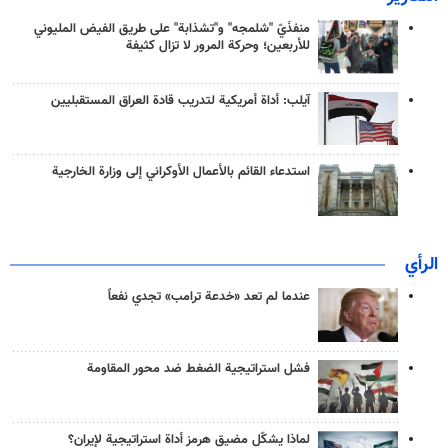
منفذَيّ "شلمجه" و"تشذابة" على طريق الفيض المليوني
للأربعين؛ وحركة المرور لا تزال كثيفة
آيلب: أداة أمريكية لتدريب قادة العراق المستقبليين
استدعاء القائم بالأعمال الأوكراني إلى وزارة الخارجية
الرأي
عندما لم تعد «خدعة ترامب» تجدي نفعاً
فشل استراتيجية الضغط ضد محور المقاومة
لماذا يشكّل مضيق هرمز أداة استراتيجية لإيران؟