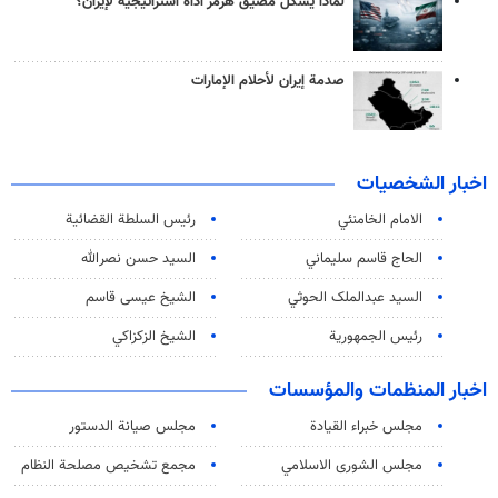
لماذا يشكّل مضيق هرمز أداة استراتيجية لإيران؟
صدمة إيران لأحلام الإمارات
اخبار الشخصيات
الامام الخامنئي
رئیس السلطة القضائیة
الحاج قاسم سليماني
السيد حسن نصرالله
السید عبدالملک الحوثي
الشيخ عيسى قاسم
رئيس الجمهورية
الشيخ الزكزاكي
اخبار المنظمات والمؤسسات
مجلس خبراء القيادة
مجلس صيانة الدستور
مجلس الشورى الاسلامي
مجمع تشخيص مصلحة النظام