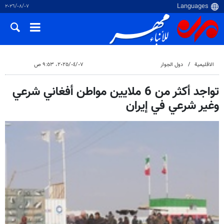
٠٧‏/٠٨‏/٢٠٢٦
الاقلیمیة
دول الجوار
٠٧‏/٠٤‏/٢٠٢٥، ٩:٥٣ ص
تواجد أكثر من 6 ملايين مواطن أفغاني شرعي
وغير شرعي في إيران