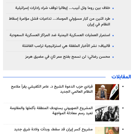
خلاف بين روما وتل أبيب... إيطاليا توقف شراء رادارات إسرائيلية
طرد اثنين من كبار مسؤولي الموساد... تداعيات فشل مؤامرة إسقاط
النظام في إيران
استمرار العمليات العسكرية اليمنية ضد المراكز العسكرية السعودية
قاليباف: نشر الأخبار الملفقة هي استراتيجية ترامب الفاشلة
محسن رضائي: لن نسمح بفتح ممر ثانٍ في مضيق هرمز
المقابلات
قيادي حزب الدعوة الشيخ د. عامر الكفيشي يقرأ ملامح
النظام العالمي الجديد
المشروع الصهيوني يستهدف المنطقة بأكملها والمقاومة
تعيد رسم معادلة المواجهة
مشروع كسر إيران قد سقط، وبدأت ولادة شرق جديد