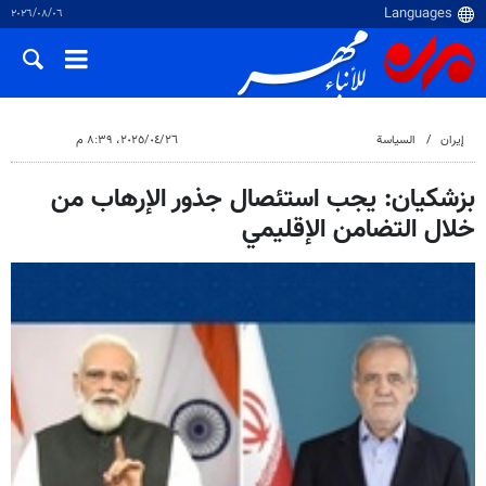
٠٦‏/٠٨‏/٢٠٢٦
إيران
السياسة
٢٦‏/٠٤‏/٢٠٢٥، ٨:٣٩ م
بزشكيان: يجب استئصال جذور الإرهاب من
خلال التضامن الإقليمي