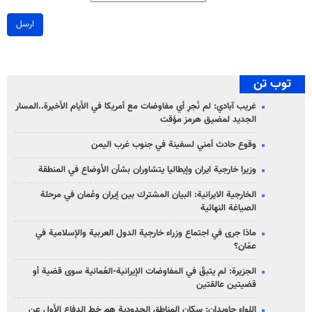
ارسل
توب تن
غريب آبادي: لم نُجرِ أي مفاوضات مع أمريكا في الأيام الأخيرة..المسار
الجديد لمضيق هرمز مؤقت
وقوع حادث أمني لسفينة في جنوب غرب اليمن
وزيرا خارجية ايران وإيطاليا يتشاوران بشأن الأوضاع في المنطقة
الخارجية الايرانية: البيان المشترك بين إيران وعُمان في مرحلة
الصياغة النهائية
ماذا جرى في اجتماع وزراء خارجية الدول العربية والإسلامية في
عمّان؟
الجزيرة: لم يتبقّ في المفاوضات الإيرانية-العُمانية سوى قضية أو
قضيتين عالقتين
اللواء جاويدان: سكان المناطق الحدودية هم خط الدفاع الأول عن