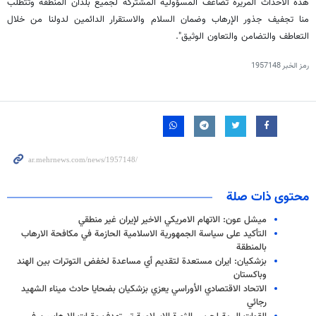
هذه الأحداث المريرة تضاعف المسؤولية المشتركة لجميع بلدان المنطقة وتتطلب
منا تجفيف جذور الإرهاب وضمان السلام والاستقرار الدائمين لدولنا من خلال
التعاطف والتضامن والتعاون الوثيق".
رمز الخبر
1957148
محتوى ذات صلة
ميشل عون: الاتهام الامريكي الاخير لإيران غير منطقي
التأكيد على سياسة الجمهورية الاسلامية الحازمة في مكافحة الارهاب
بالمنطقة
بزشكيان: ايران مستعدة لتقديم أي مساعدة لخفض التوترات بين الهند
وباكستان
الاتحاد الاقتصادي الأوراسي يعزي بزشكيان بضحايا حادث ميناء الشهيد
رجائي