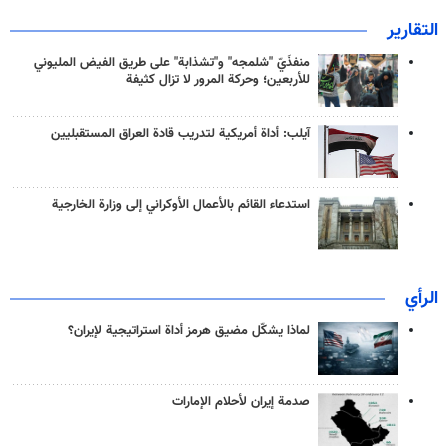
التقارير
منفذَيّ "شلمجه" و"تشذابة" على طريق الفيض المليوني
للأربعين؛ وحركة المرور لا تزال كثيفة
آيلب: أداة أمريكية لتدريب قادة العراق المستقبليين
استدعاء القائم بالأعمال الأوكراني إلى وزارة الخارجية
الرأي
لماذا يشكّل مضيق هرمز أداة استراتيجية لإيران؟
صدمة إيران لأحلام الإمارات