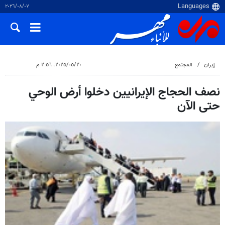
٠٧‏/٠٨‏/٢٠٢٦
إيران
المجتمع
٢٠‏/٠٥‏/٢٠٢٥، ٢:٥٦ م
نصف الحجاج الإيرانيين دخلوا أرض الوحي
حتى الآن