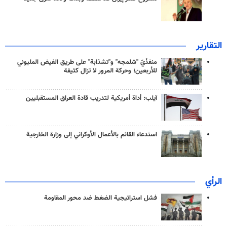
التقارير
منفذَيّ "شلمجه" و"تشذابة" على طريق الفيض المليوني
للأربعين؛ وحركة المرور لا تزال كثيفة
آيلب: أداة أمريكية لتدريب قادة العراق المستقبليين
استدعاء القائم بالأعمال الأوكراني إلى وزارة الخارجية
الرأي
فشل استراتيجية الضغط ضد محور المقاومة