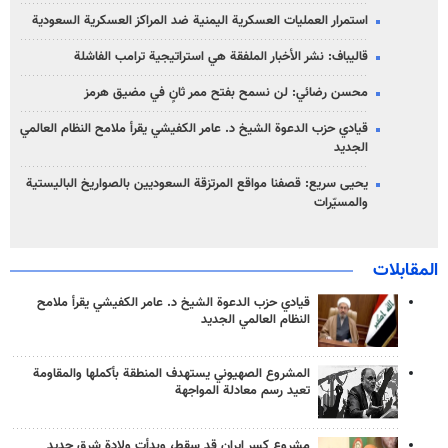
استمرار العمليات العسكرية اليمنية ضد المراكز العسكرية السعودية
قاليباف: نشر الأخبار الملفقة هي استراتيجية ترامب الفاشلة
محسن رضائي: لن نسمح بفتح ممر ثانٍ في مضيق هرمز
قيادي حزب الدعوة الشيخ د. عامر الكفيشي يقرأ ملامح النظام العالمي
الجديد
يحيى سريع: قصفنا مواقع المرتزقة السعوديين بالصواريخ الباليستية
والمسيّرات
المقابلات
قيادي حزب الدعوة الشيخ د. عامر الكفيشي يقرأ ملامح
النظام العالمي الجديد
المشروع الصهيوني يستهدف المنطقة بأكملها والمقاومة
تعيد رسم معادلة المواجهة
مشروع كسر إيران قد سقط، وبدأت ولادة شرق جديد