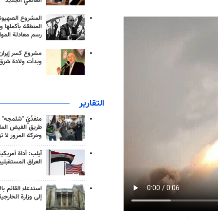
العالمي الجديد
المشروع الصهيو
المنطقة بأكملها و
رسم معادلة الموا
مشروع كسر إيران
وبدأت ولادة شرق
التقارير
منفذَيّ "شلمجه" 
طريق الفيض الملي
وحركة المرور لا ت
آيلب: أداة أمريكي
العراق المستقبلي
استدعاء القائم بال
إلى وزارة الخارجية