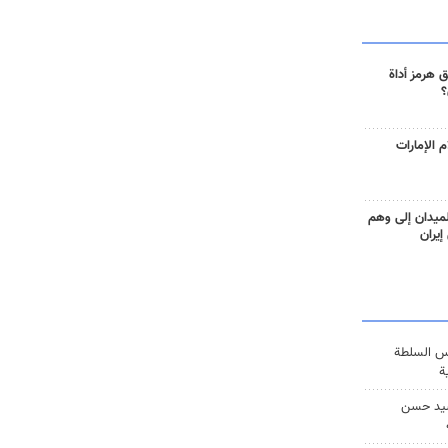
 هرمز أداة
؟
 الإمارات
ميدان إلى وهم
إيران
س السلطة
ة
يد حسن