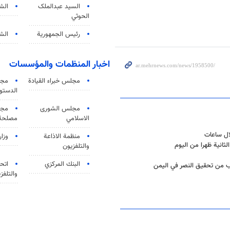
السید عبدالملک
الش
الحوثي
رئيس الجمهورية
الشي
اخبار المنظمات والمؤسسات
مجلس خبراء القيادة
مجل
الدستو
مجلس الشورى
مجم
الاسلامي
مصلحة 
ال ساعات
منظمة الاذاعة
وزار
لثانية ظهرا من اليوم
والتلفزیون
البنك المركزي
اتحا
راب من تحقيق النصر في اليمن
والتلفز