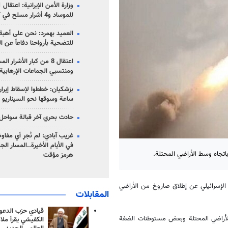
للموساد و4 أشرار مسلح في كرمان
العميد بهمرد: نحن على أهبة 
للتضحية بأرواحنا دفاعاً عن ا
اعتقال 8 من كبار الأشرار 
ومنتسبي الجماعات الإرهابية
ساعة وسوقها نحو السيناريو 
حادث بحري آخر قبالة سواحل 
غريب آبادي: لم نُجرِ أي مفاو
في الأيام الأخيرة..المسار ال
تجاه وسط الأراضي المحتلة.
هرمز مؤقت
الإسرائيلي عن إطلاق صاروخ من الأراضي
المقابلات
قيادي حزب الدعوة
لأراضي المحتلة وبعض مستوطنات الضفة
الكفيشي يقرأ ملا