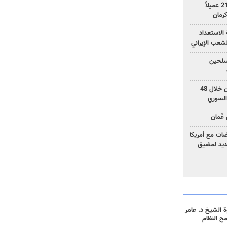
وزارة الأمن الإيرانية: اعتقال 21 عميلاً
الاستعداد
لشعب الإيراني
المسلحين
بزشكيان: خططوا لإسقاط إيران خلال 48
السوري
عُمان
ضات مع أمريكا
جديد لمضيق
 الشيخ د. عامر
مح النظام