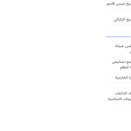
يخ عيسى قاسم
خ الزكزاكي
س صيانة
ر
ع تشخيص
النظام
ة الخارجية
د الاذاعات
يونات الاسلامية