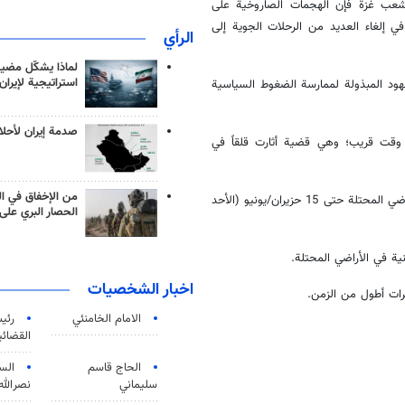
لى شعب غزة فإن الهجمات الصاروخية على
 إلغاء العديد من الرحلات الجوية إلى
الرأي
لماذا يشكّل مضيق
استراتيجية لإيران
جهود المبذولة لممارسة الضغوط السياسية
صدمة إيران لأحلام
ي وقت قريب؛ وهي قضية أثارت قلقاً في
من الإخفاق في ال
وفي هذا الصدد، مددت شركة الطيران الألمانية لوفتهانزا تعليق رحلاتها إلى الأراضي المحتلة حتى 15 حزيران/يونيو (الأحد
الحصار البري على 
ية في الأراضي المحتلة.
اخبار الشخصيات
رات أطول من الزمن.
الامام الخامنئي
رئی
القضائی
الحاج قاسم
الس
سليماني
نصرالله