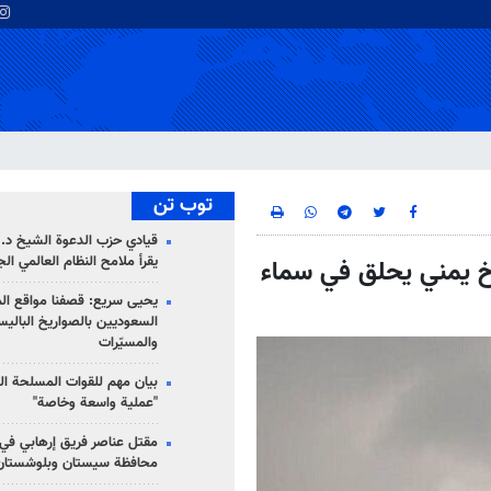
توب تن
قيادي حزب الدعوة الشيخ د. 
يقرأ ملامح النظام العالمي ال
خ يمني يحلق في سماء
يحيى سريع: قصفنا مواقع الم
السعوديين بالصواريخ الباليس
والمسيّرات
بيان مهم للقوات المسلحة ال
"عملية واسعة وخاصة"
مقتل عناصر فريق إرهابي في
محافظة سيستان وبلوشستان