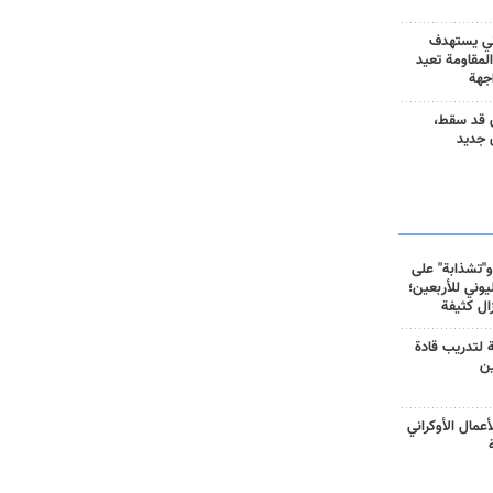
ني يستهدف
المقاومة تعيد
جهة
 قد سقط،
 جديد
و"تشذابة" على
وني للأربعين؛
زال كثيفة
ة لتدريب قادة
ين
أعمال الأوكراني