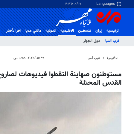
٠٧‏/٠٨‏/٢٠٢٦
الرئيسية
إيران
فلسطین
الاقلیمیة
الدولية
مالتي مدیا
آخر الأخبار
غرب آسیا
دول الجوار
الاقلیمیة
غرب آسیا
٢٧‏/٠٥‏/٢٠٢٥، ١٠:٥٨ ص
مستوطنون صهاينة التقطوا فيديوهات لصارو
القدس المحتلة