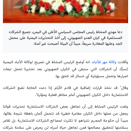
دعا مهدي المشاط رئيس المجلس السياسي الأعلى في اليمن، جميع الشركات
المستثمرة في كيان العدو الصهيوني، إلى أخذ التحذيرات اليمنية على محمل
الجد وعليها المغادرة سريعاً، مبيناً أن البيئة أصبحت غير آمنة.
وأفادت
وكالة مهر للأنباء
، انه أوضح الرئيس المشاط في تصريح لوكالة الأنباء اليمنية
(سبأ)، أن الشركات التي ستبقى في الكيان الصهيوني بعد تحذيرنا تحمل تبعات
اصرارها وتحمل مسؤولية أي خسائر قد تلحق بها.
وقال" قد نتخذ قرارات إضافية في قادم الأيام إذا دعت الحاجة تضع الشركات
الاستثمارية داخل الكيان الصهيوني أمام مخاطر فعلية ومؤثرة".
ولفت الرئيس المشاط إلى أن تجاهل بعض الشركات الاستثمارية تحذيرات قواتنا
يجعل من عملها داخل الكيان مغامرة خطيرة قد تتحمل أثمان باهظة نتيجة بقائها،
مبيناً أن حكومة المجرم نتنياهو لا تكترث لمصالح الشركات الاستثمارية بل تقامر
بسلامتها لتحقيق مصالحها فمن تجاهل حياة أسراه لن يحرص على سلامة شركات