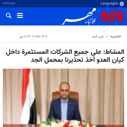
١٠‏/٠٨‏/٢٠٢٦
الاقلیمیة
غرب آسیا
٠٢‏/٠٦‏/٢٠٢٥، ١١:٢٦ ص
المشاط: على جميع الشركات المستثمرة داخل
كيان العدو أخذ تحذيرنا بمحمل الجد