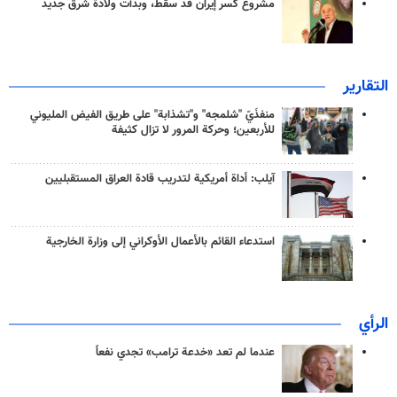
مشروع كسر إيران قد سقط، وبدأت ولادة شرق جديد
التقارير
منفذَيّ "شلمجه" و"تشذابة" على طريق الفيض المليوني
للأربعين؛ وحركة المرور لا تزال كثيفة
آيلب: أداة أمريكية لتدريب قادة العراق المستقبليين
استدعاء القائم بالأعمال الأوكراني إلى وزارة الخارجية
الرأي
عندما لم تعد «خدعة ترامب» تجدي نفعاً