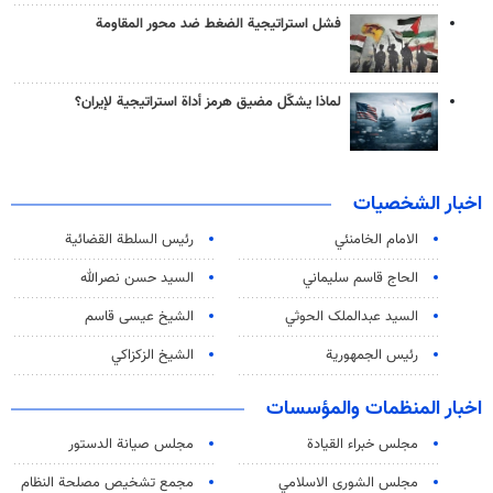
فشل استراتيجية الضغط ضد محور المقاومة
لماذا يشكّل مضيق هرمز أداة استراتيجية لإيران؟
اخبار الشخصيات
الامام الخامنئي
رئیس السلطة القضائیة
الحاج قاسم سليماني
السيد حسن نصرالله
السید عبدالملک الحوثي
الشيخ عيسى قاسم
رئيس الجمهورية
الشيخ الزكزاكي
اخبار المنظمات والمؤسسات
مجلس خبراء القيادة
مجلس صيانة الدستور
مجلس الشورى الاسلامي
مجمع تشخيص مصلحة النظام