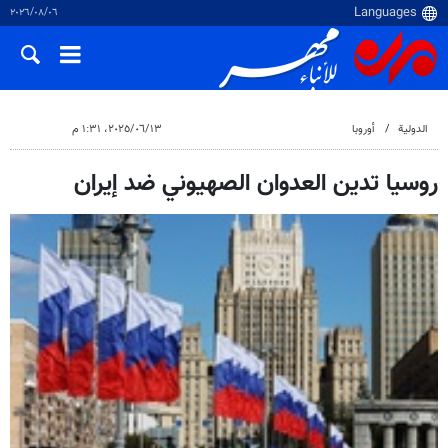
٠٦‏/٠٨‏/٢٠٢٦
الدولية
أوروبا
١٣‏/٠٦‏/٢٠٢٥، ١:٣١ م
روسيا تدين العدوان الصهيوني ضد إيران