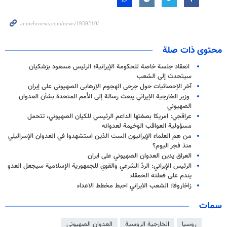
محتوى ذات صلة
انعقاد جلسة خاصة للحكومة الإيرانية؛ الرئيس مسعود بزشكيان
سيتحدث إلى الشعب
آخر الإحصائیات حول جرحى الهجوم الإرهابی الصهیونی على إیران
وزير الخارجية الإيراني يبعث رسالة إلى الأمم المتحدة بشأن العدوان
الصهيوني
عراقجي: امريكا بصفتها الداعم الرئيسي للكيان الصهيوني، تتحمل
مسؤولية العواقب الوخيمة لعدوانه
من هم العلماء الإيرانيون الست الذين استشهدوا في العدوان الإسرائيلي
منذ فجر اليوم؟
العراق يدين العدوان الصهيوني على ايران
الرئيس الإيراني: الردّ الشرعي والقوي للجمهورية الإسلامية سيجعل العدو
يندم على فعلته الحمقاء
زاخاروفا: الشعب الايراني احبط مخطط الاعداء
سمات
روسيا
الخارجية الروسية
العدوان الصهيوني