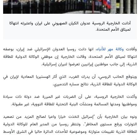
أدانت الخارجية الروسية عدوان الكيان الصهيوني على ايران واعتبرته انتهاكا
لميثاق الأمم المتحدة.
وأفادت
وكالة مهر للأنباء
، انها دانت روسيا العدوان الإسرائيلي ضد إيران، بوصفه
انتهاكا لميثاق الأمم المتحدة، وقالت الخارجية إن موظفي الوكالة الدولية للطاقة
الذرية، إلى جانب مواطنين إيرانيين تعرضوا لنيران إسرائيلية.
ويتوقع الحانب الروسي، أن يدرك الغرب، الذي أثار الهستيريا المعادية لإيران في
الوكالة الدولية للطاقة الذرية، نتائج مساره التدميري.
وأكدت الخارجية الروسية، على أن الضربات غير المبررة ضد دولة ذات سيادة
ومواطنيها ومدنها المسالمة ومنشآت البنية التحتية للطاقة النووية، غير مقبولة.
ونوه بيان الخارجية بأن "إسرائيل اتخذت خيارا واعيا لصالح المزيد من تصعيد
التوترات ورفع مستوى المخاطر". وتنتظر روسيا من المدير العام للوكالة الدولية
للطاقة الذرية تقييمات متوازنة وموضوعية للأحداث الدائرة حاليا في الشرق الأوسط
.