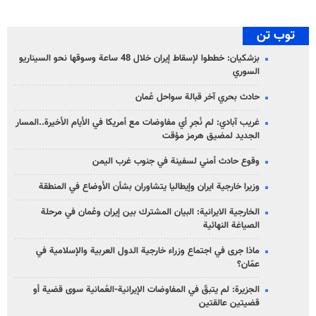
توب تن
بزشكيان: خططوا لإسقاط إيران خلال 48 ساعة وسوقها نحو السيناريو
السوري
حادث بحري آخر قبالة سواحل عُمان
غريب آبادي: لم نُجرِ أي مفاوضات مع أمريكا في الأيام الأخيرة..المسار
الجديد لمضيق هرمز مؤقت
وقوع حادث أمني لسفينة في جنوب غرب اليمن
وزيرا خارجية ايران وإيطاليا يتشاوران بشأن الأوضاع في المنطقة
الخارجية الايرانية: البيان المشترك بين إيران وعُمان في مرحلة
الصياغة النهائية
ماذا جرى في اجتماع وزراء خارجية الدول العربية والإسلامية في
عمّان؟
الجزيرة: لم يتبقّ في المفاوضات الإيرانية-العُمانية سوى قضية أو
قضيتين عالقتين