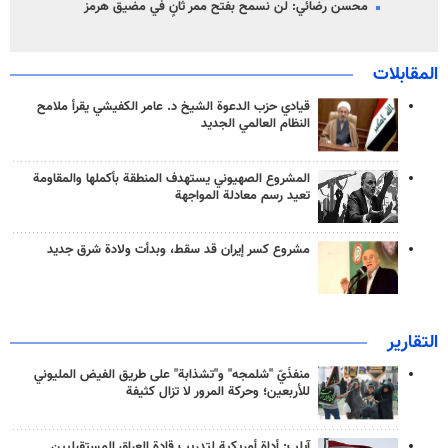
محسن رضائي: لن نسمح بفتح ممر ثانٍ في مضيق هرمز
المقابلات
قيادي حزب الدعوة الشيخ د. عامر الكفيشي يقرأ ملامح
النظام العالمي الجديد
المشروع الصهيوني يستهدف المنطقة بأكملها والمقاومة
تعيد رسم معادلة المواجهة
مشروع كسر إيران قد سقط، وبدأت ولادة شرق جديد
التقارير
منفذَيّ "شلمجه" و"تشذابة" على طريق الفيض المليوني
للأربعين؛ وحركة المرور لا تزال كثيفة
آيلب: أداة أمريكية لتدريب قادة العراق المستقبليين