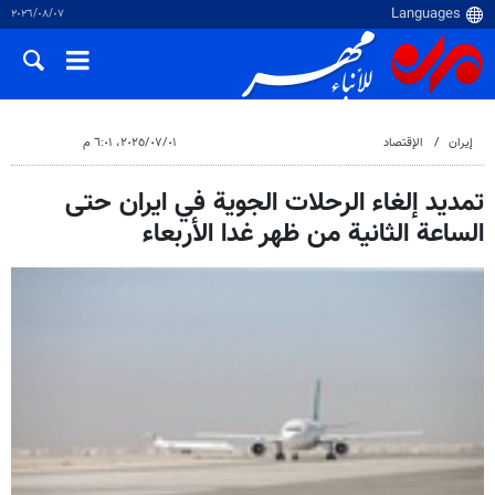
٠٧‏/٠٨‏/٢٠٢٦
إيران
الإقتصاد
٠١‏/٠٧‏/٢٠٢٥، ٦:٠١ م
تمديد إلغاء الرحلات الجوية في ايران حتى
الساعة الثانية من ظهر غدا الأربعاء