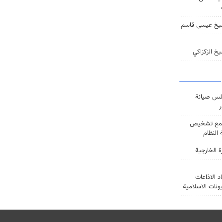
يخ عيسى قاسم
خ الزكزاكي
س صيانة
ر
ع تشخيص
النظام
ة الخارجية
د الاذاعات
يونات الاسلامية