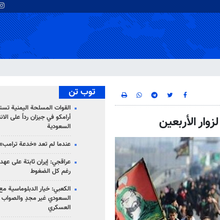
توب تن
القوات المسلحة اليمنية تس
أرامكو في جيزان رداً على الان
زوار الأربعين
السعودية
عندما لم تعد «خدعة ترامب» 
عراقجي: إيران ثابتة على عهده
رغم كل الضغوط
الكعبي: خيار الدبلوماسية مع 
السعودي غير مجدٍ والصواب ه
العسكري