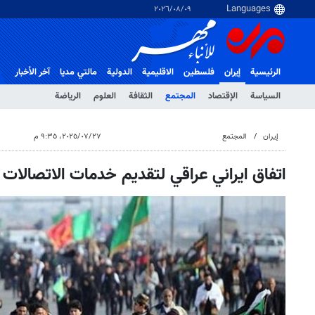
٠٩‏/٠٨‏/٢٠٢٦
الرئيسية
إيران
فلسطین
الاقلیمیة
الدولية
مالتي مدیا
آخر الأخبار
السياسة
الإقتصاد
المجتمع
الثقافة
العلوم
الرياضة
إيران
المجتمع
٢٧‏/٠٧‏/٢٠٢٥، ٩:٣٥ م
اتفاق ايراني عراقي لتقديم خدمات الاتصالات ل