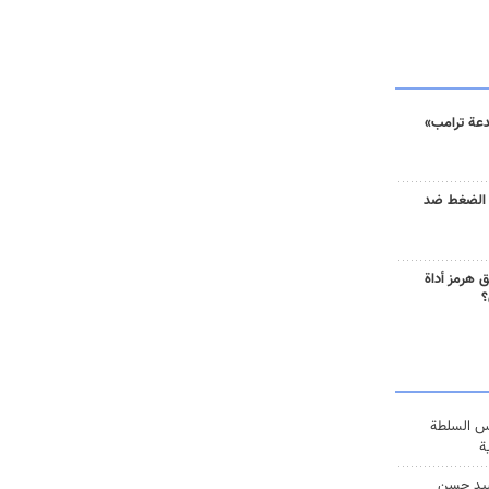
دعة ترامب»
 الضغط ضد
 هرمز أداة
؟
س السلطة
ة
يد حسن