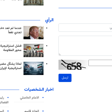
الرأي
عندما لم تعد «خ
تجدي نفعاً
فشل استراتيجية
محور المقاومة
لماذا يشكّل مضيق
استراتيجية لإيران
ارسل
اخبار الشخصيات
الامام الخامنئي
رئی
القضائی
الحاج قاسم
الس