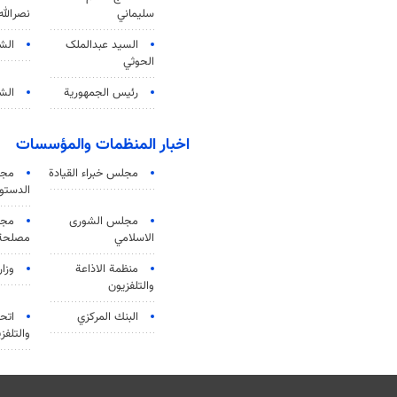
سليماني
نصرالله
السید عبدالملک
الش
الحوثي
رئيس الجمهورية
الشي
اخبار المنظمات والمؤسسات
مجلس خبراء القيادة
مجل
الدستو
مجلس الشورى
مجم
الاسلامي
مصلحة 
منظمة الاذاعة
وزار
والتلفزیون
البنك المركزي
اتحا
والتلفز