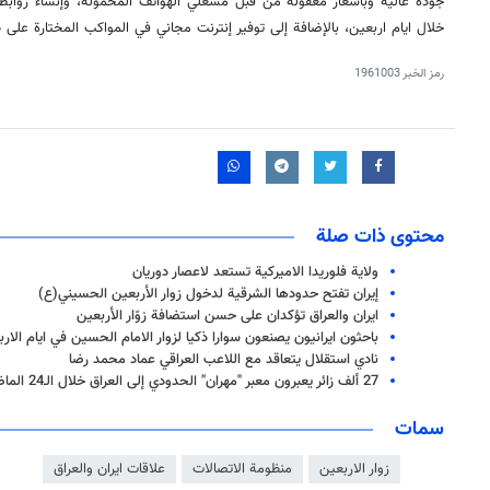
جودة عالية وبأسعار معقولة من قبل مشغلي الهواتف المحمولة، وإنشاء روابط 
خلال ايام اربعين، بالإضافة إلى توفير إنترنت مجاني في المواكب المختارة على 
رمز الخبر
1961003
محتوى ذات صلة
ولاية فلوريدا الاميركية تستعد لاعصار دوريان
إيران تفتح حدودها الشرقية لدخول زوار الأربعين الحسيني(ع)
ايران والعراق تؤكدان على حسن استضافة زوّار الأربعين
باحثون ايرانيون يصنعون سوارا ذكيا لزوار الامام الحسين في ايام الار
نادي استقلال يتعاقد مع اللاعب العراقي عماد محمد رضا
27 ألف زائر يعبرون معبر "مهران" الحدودي إلى العراق خلال الـ24 الماضية
سمات
زوار الاربعين
منظومة الاتصالات
علاقات ايران والعراق