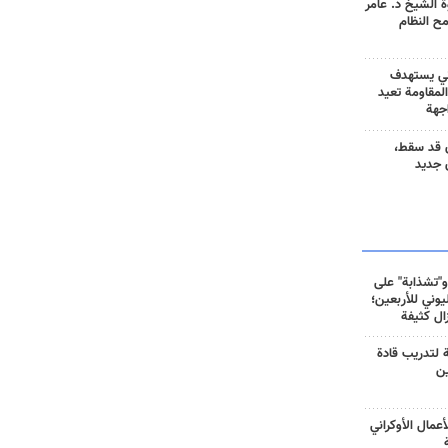
 الشيخ د. عامر
مح النظام
ني يستهدف
المقاومة تعيد
جهة
 قد سقط،
 جديد
و"تشذابة" على
وني للأربعين؛
زال كثيفة
ة لتدريب قادة
ين
أعمال الأوكراني