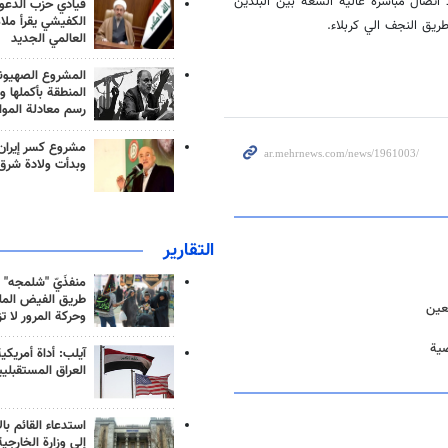
اتصال مباشرة عالية السعة بين البلدين
قيادي حزب الدعوة
الكفيشي يقرأ ملا
طريق النجف الي كربلاء.
العالمي الجديد
المشروع الصهيو
المنطقة بأكملها و
رسم معادلة الموا
مشروع كسر إيران
وبدأت ولادة شرق
التقارير
منفذَيّ "شلمجه" 
طريق الفيض الملي
بعين
وحركة المرور لا ت
آيلب: أداة أمريكي
العراق المستقبلي
استدعاء القائم بال
إلى وزارة الخارجية