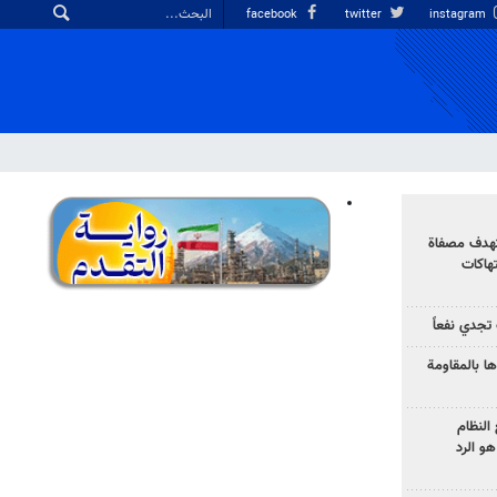
facebook
twitter
instagram
تهدف مصفاة
تهاكات
تجدي نفعاً
ا بالمقاومة
النظام
و الرد