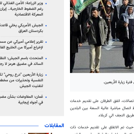
وزير الزراعة: الأمن الغذائي ل
رغم الضغوط الخارجية.. إيران
المعركة الاقتصادية
الجيش الأمريكي يخلي قاعدة 
بكردستان العراق
تقرير إعلامي أميركي عن مسع
لإخراج أميركا من الخليج الف
المتحدث باسم الجيش: النظام 
السائد في مضيق هرمز لا رج
زيارة الأربعين "درع روحي" لك
النفسية وتحذيرات من مخطط
ترة زيارة الأربعين.
لتفتيت الجيش
عُمان: المفاوضات بشأن مضي
تصالات، اتفق الطرفان على تقديم خدمات
في أجواء إيجابية
 اتصال مباشرة عالية السعة بين البلدين
ريق النجف الي كربلاء.
المقابلات
 حيث تم الاتفاق على تقديم خدمات ذات