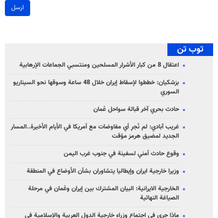
ارسل
توب تن
اعتقال 8 من كبار الأشرار المسلحين ومنتسبي الجماعات الإرهابية
بزشكيان: خططوا لإسقاط إيران خلال 48 ساعة وسوقها نحو السيناريو
السوري
حادث بحري آخر قبالة سواحل عُمان
غريب آبادي: لم نُجرِ أي مفاوضات مع أمريكا في الأيام الأخيرة..المسار
الجديد لمضيق هرمز مؤقت
وقوع حادث أمني لسفينة في جنوب غرب اليمن
وزيرا خارجية ايران وإيطاليا يتشاوران بشأن الأوضاع في المنطقة
الخارجية الايرانية: البيان المشترك بين إيران وعُمان في مرحلة
الصياغة النهائية
ماذا جرى في اجتماع وزراء خارجية الدول العربية والإسلامية في