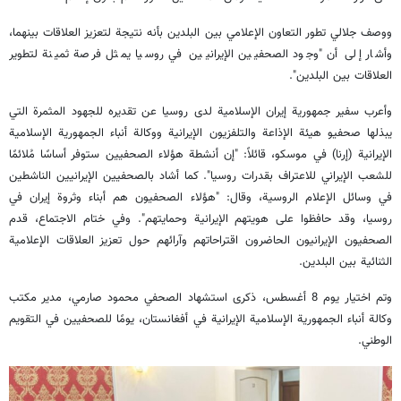
ووصف جلالي تطور التعاون الإعلامي بين البلدين بأنه نتيجة لتعزيز العلاقات بينهما،
وأشار إلى أن "وجود الصحفيين الإيرانيين في روسيا يمثل فرصة ثمينة لتطوير
العلاقات بين البلدين".
وأعرب سفير جمهورية إيران الإسلامية لدى روسيا عن تقديره للجهود المثمرة التي
يبذلها صحفيو هيئة الإذاعة والتلفزيون الإيرانية ووكالة أنباء الجمهورية الإسلامية
الإيرانية (إرنا) في موسكو، قائلاً: "إن أنشطة هؤلاء الصحفيين ستوفر أساسًا مُلائمًا
للشعب الإيراني للاعتراف بقدرات روسيا". كما أشاد بالصحفيين الإيرانيين الناشطين
في وسائل الإعلام الروسية، وقال: "هؤلاء الصحفيون هم أبناء وثروة إيران في
روسيا، وقد حافظوا على هويتهم الإيرانية وحمايتهم". وفي ختام الاجتماع، قدم
الصحفيون الإيرانيون الحاضرون اقتراحاتهم وآرائهم حول تعزيز العلاقات الإعلامية
الثنائية بين البلدين.
وتم اختيار يوم 8 أغسطس، ذكرى استشهاد الصحفي محمود صارمي، مدير مكتب
وكالة أنباء الجمهورية الإسلامية الإيرانية في أفغانستان، يومًا للصحفيين في التقويم
الوطني.