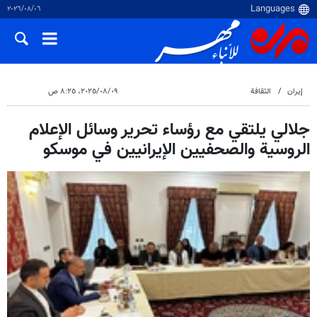
٠٦‏/٠٨‏/٢٠٢٦
إيران
الثقافة
٠٩‏/٠٨‏/٢٠٢٥، ٨:٢٥ ص
جلالي یلتقي مع رؤساء تحرير وسائل الإعلام
الروسية والصحفيين الإيرانيين في موسكو