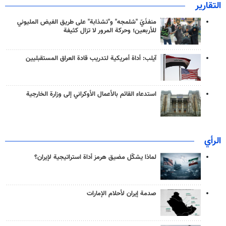
التقارير
منفذَيّ "شلمجه" و"تشذابة" على طريق الفيض المليوني
للأربعين؛ وحركة المرور لا تزال كثيفة
آيلب: أداة أمريكية لتدريب قادة العراق المستقبليين
استدعاء القائم بالأعمال الأوكراني إلى وزارة الخارجية
الرأي
لماذا يشكّل مضيق هرمز أداة استراتيجية لإيران؟
صدمة إيران لأحلام الإمارات