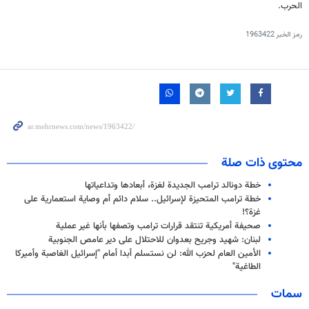
الحرب.
رمز الخبر
1963422
محتوى ذات صلة
خطة دونالد ترامب الجديدة لغزة، أبعادها وتداعياتها
خطة ترامب المتحيزة لإسرائيل.. سلام دائم أم وصاية استعمارية على
غزة؟!
صحيفة أمريكية تنتقد قرارات ترامب وتصفها بأنها غير عملية
لبنان: شهيد وجريح بعدوان للاحتلال على دير عامص الجنوبية
الأمين العام لحزب الله: لن نستسلم أبدا أمام "إسرائيل الغاصبة وأميركا
الطاغية"
سمات