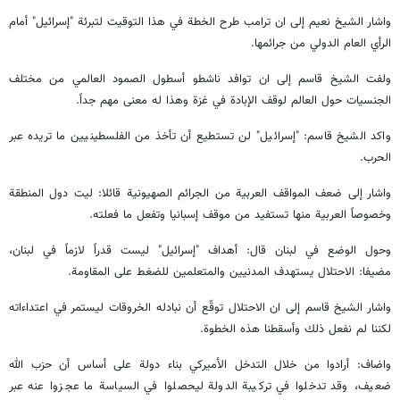
واشار الشيخ نعيم إلى ان ترامب طرح الخطة في هذا التوقيت لتبرئة "إسرائيل" أمام
الرأي العام الدولي من جرائمها.
ولفت الشيخ قاسم إلى ان توافد ناشطو أسطول الصمود العالمي من مختلف
الجنسيات حول العالم لوقف الإبادة في غزة وهذا له معنى مهم جداً.
واكد الشيخ قاسم: "إسرائيل" لن تستطيع أن تأخذ من الفلسطينيين ما تريده عبر
الحرب.
واشار إلى ضعف المواقف العربية من الجرائم الصهيونية قائلا: ليت دول المنطقة
وخصوصاً العربية منها تستفيد من موقف إسبانيا وتفعل ما فعلته.
وحول الوضع في لبنان قال: أهداف "إسرائيل" ليست قدراً لازماً في لبنان،
مضيفا: الاحتلال يستهدف المدنيين والمتعلمين للضغط على المقاومة.
واشار الشيخ قاسم إلى ان الاحتلال توقّع أن نبادله الخروقات ليستمر في اعتداءاته
لكننا لم نفعل ذلك وأسقطنا هذه الخطوة.
واضاف: أرادوا من خلال التدخل الأميركي بناء دولة على أساس أن حزب الله
ضعيف، وقد تدخلوا في تركيبة الدولة ليحصلوا في السياسة ما عجزوا عنه عبر