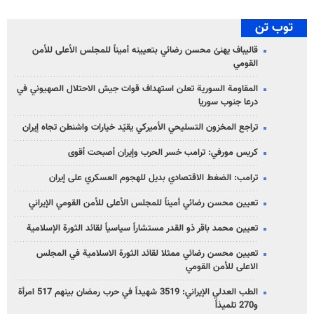
توب تن
قاليباف يهنئ محسن رضائي بتعيينه أميناً للمجلس الأعلى للأمن
القومي
المقاومة السورية تعلن استهداف قوات جيش الاحتلال الصهيوني في
درعا جنوب سوريا
تراجع المخزون التسليحي الأميركي يقيّد خيارات واشنطن تجاه إيران
كريس مورفي: ترامب خسر الحرب وإيران أصبحت أقوى
ترامب: الضغط الاقتصادي بديل للهجوم العسكري على إيران
تعيين محسن رضائي أميناً للمجلس الأعلى للأمن القومي الإيراني
تعيين محمد باقر ذو القدر مستشاراً سياسياً لقائد الثورة الإسلامية
تعيين محسن رضائي ممثلا لقائد الثورة الاسلامية في المجلس
الاعلى للأمن القومي
الطب العدلي الإيراني: 3519 شهيداً في حرب رمضان بينهم 517 امرأة
و270 تلميذاً