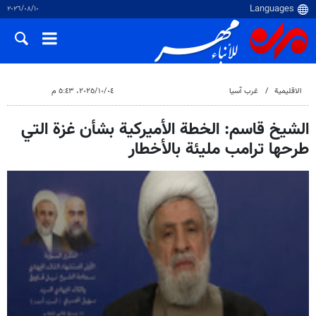
١٠‏/٠٨‏/٢٠٢٦
الاقلیمیة
غرب آسیا
٠٤‏/١٠‏/٢٠٢٥، ٥:٤٣ م
الشيخ قاسم: الخطة الأميركية بشأن غزة التي
طرحها ترامب مليئة بالأخطار