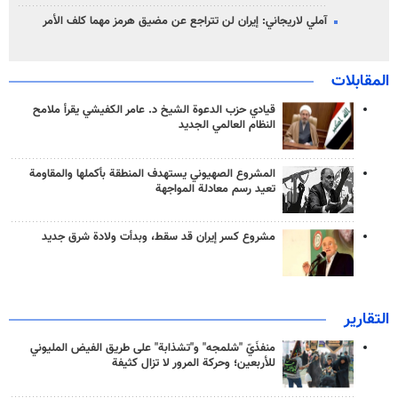
آملي لاريجاني: إيران لن تتراجع عن مضيق هرمز مهما كلف الأمر
المقابلات
قيادي حزب الدعوة الشيخ د. عامر الكفيشي يقرأ ملامح
النظام العالمي الجديد
المشروع الصهيوني يستهدف المنطقة بأكملها والمقاومة
تعيد رسم معادلة المواجهة
مشروع كسر إيران قد سقط، وبدأت ولادة شرق جديد
التقارير
منفذَيّ "شلمجه" و"تشذابة" على طريق الفيض المليوني
للأربعين؛ وحركة المرور لا تزال كثيفة