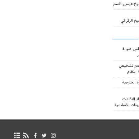
يخ عيسى قاسم
خ الزكزاكي
س صيانة
ر
ع تشخيص
النظام
ة الخارجية
د الاذاعات
يونات الاسلامية