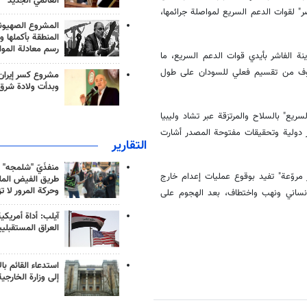
العالمي الجديد
ر" لقوات الدعم السريع لمواصلة جرائمها،
المشروع الصهيو
المنطقة بأكملها و
رسم معادلة الموا
 الفاشر بأيدي قوات الدعم السريع، ما
خاوف من تقسيم فعلي للسودان على طول
مشروع كسر إيران
وبدأت ولادة شرق
يع" بالسلاح والمرتزقة عبر تشاد وليبيا
ير دولية وتحقيقات مفتوحة المصدر أشارت
التقارير
منفذَيّ "شلمجه" 
مروّعة" تفيد بوقوع عمليات إعدام خارج
طريق الفيض الملي
وحركة المرور لا ت
نساني ونهب واختطاف، بعد الهجوم على
آيلب: أداة أمريكي
العراق المستقبلي
استدعاء القائم بال
إلى وزارة الخارجية