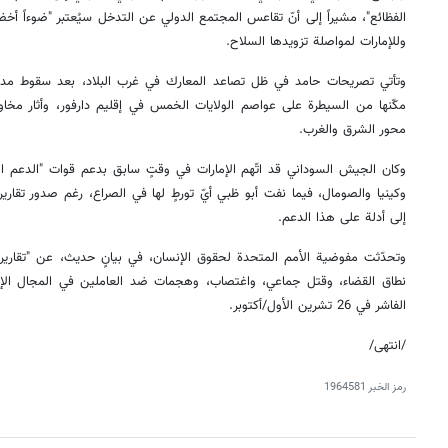
الفظائع"، مشيراً إلى أنّ تقاعس المجتمع الدولي عن التدخل سيُعتبر "ضوءاً أخض
وللإمارات لمواصلة تزويدها السلاح.
وتأتي تصريحات حامد في ظل تصاعد المعارك في غرب البلاد، بعد سقوط مدينة
مكّنها من السيطرة على عواصم الولايات الخمس في إقليم دارفور، وأثار م
محور الشرق والغرب.
وكان الجيش السوداني قد اتّهم الإمارات في وقتٍ سابق بدعم قوات "الدعم السر
وكينيا والصومال، فيما نفت أبو ظبي أيّ تورطٍ لها في الصراع، رغم صدور تقار
إلى أدلة على هذا الدعم.
وتحدّثت مفوضية الأمم المتحدة لحقوق الإنسان، في بيانٍ حديث، عن "تقارير 
نطاق القضاء، وقتل جماعي، واغتصاب، وهجمات ضد العاملين في المجال الإ
الفاشر في 26 تشرين الأول/أكتوبر.
/انتهى/
رمز الخبر
1964581