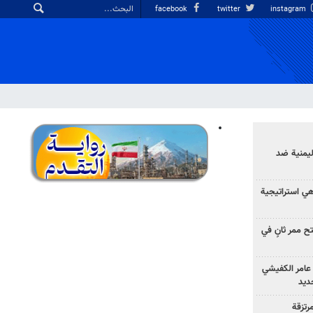
facebook
twitter
instagram
ليمنية ضد
 هي استراتيجية
 ممر ثانٍ في
عامر الكفيشي
جديد
رتزقة