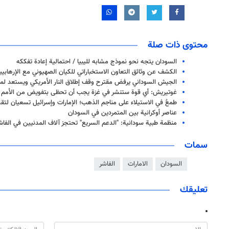
محتوى ذات صلة
السودان يتجه نحو نموذج مشابه لليبيا / احتمالية إعادة تفككه
الكشف عن وثائق التعاون الاستخباراتي للكيان الصهيوني مع الإرهابي
الجيش السوداني يرفض مقترح وقف إطلاق النار الأمريكي ويستعد لمو
غوتيريش: أي قوة ستنشر في غزة يجب أن تحظى بتفويض من الأمم 
طمعٌ في الاستيلاء على مناجم الذهب؛ الإمارات وإسرائيل تسعيان لت
عناصر أوكرانية بين المتمردين في السودان
منظمة طبية سودانية: "الدعم السريع" تحتجز آلاف المدنيين في الفا
سمات
السودان
الامارات
الفاشر
تعليقك