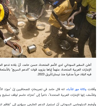
أعلن السفير السوداني لدى الأمم المتحدة، حسن حامد، أنّ بلاده تدعو ال
الإمارات العربية المتحدة، متهماً إياها بتزويد قوات "الدعم السريع" بالأس
فيه البلاد حرباً مدمّرة منذ نيسان/أبريل 2023.
وأفادت
وكالة مهر للأنباء
، انه قال حامد في تصريحاتٍ للصحافيين إنّ "مورّد ال
وللأسف، إنها الإمارات العربية المتحدة"، داعياً إلى "تحرّك حاسم لوقف تسليح وتم
وأوضح الدبلوماسي السوداني أنّ استمرار الدعم الخارجي سيؤدي إلى "تفاقم ان