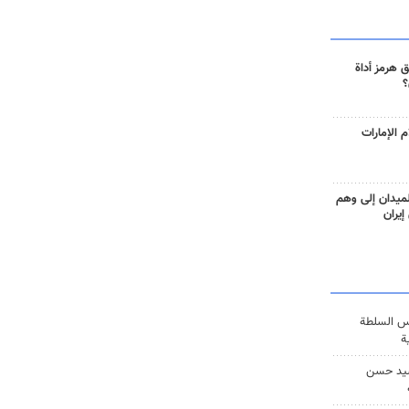
 هرمز أداة
؟
 الإمارات
ميدان إلى وهم
إيران
س السلطة
ة
يد حسن