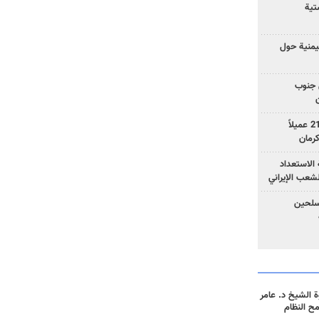
تية
يمنية حول
 جنوب
وزارة الأمن الإيرانية: اعتقال 21 عميلاً
الاستعداد
لشعب الإيراني
المسلحين
 الشيخ د. عامر
مح النظام