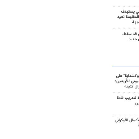
ني يستهدف
المقاومة تعيد
جهة
 قد سقط،
 جديد
و"تشذابة" على
وني للأربعين؛
زال كثيفة
ة لتدريب قادة
ين
أعمال الأوكراني