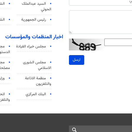
السید عبدالملک
الش
الحوثي
رئيس الجمهورية
الشي
اخبار المنظمات والمؤسسات
مجلس خبراء القيادة
مجل
الدستو
ارسل
مجلس الشورى
مجم
الاسلامي
مصلحة 
منظمة الاذاعة
وزار
والتلفزیون
البنك المركزي
اتحا
والتلفز