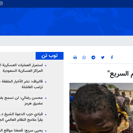
توب تن
استمرار العمليات العسكرية ا
المراكز العسكرية السعودية
 السريع"
قاليباف: نشر الأخبار الملفقة
ترامب الفاشلة
محسن رضائي: لن نسمح بفتح
مضيق هرمز
قيادي حزب الدعوة الشيخ د. 
يقرأ ملامح النظام العالمي ال
يحيى سريع: قصفنا مواقع الم