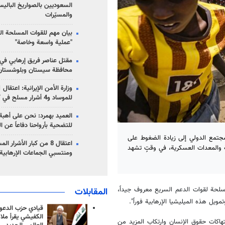
السعوديين بالصواريخ الباليس
والمسيّرات
بيان مهم للقوات المسلحة ال
"عملية واسعة وخاصة"
مقتل عناصر فريق إرهابي في
محافظة سيستان وبلوشستان
للموساد و4 أشرار مسلح في كرمان
العميد بهمرد: نحن على أهبة 
للتضحية بأرواحنا دفاعاً عن ا
مجتمع الدولي إلى زيادة الضغوط على
اعتقال 8 من كبار الأشرار 
لحة والمعدات العسكرية، في وقتٍ تشهد
ومنتسبي الجماعات الإرهابية
أسلحة لقوات الدعم السريع معروف جيداً،
المقابلات
ويل هذه الميليشيا الإرهابية فوراً".
قيادي حزب الدعوة
الكفيشي يقرأ ملا
تهاكات حقوق الإنسان وارتكاب المزيد من