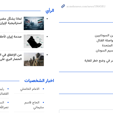
الرأي
لماذا يشكّل مضيق
استراتيجية لإيران
ين السودانيين
صدمة إيران لأحلام
اصلة القتال
المتحدة
قسيم السودان
من الإخفاق في ال
الحصار البري على 
شر في وضع خطر للغاية
اخبار الشخصيات
الامام الخامنئي
رئی
القضائی
الحاج قاسم
الس
سليماني
نصرالله