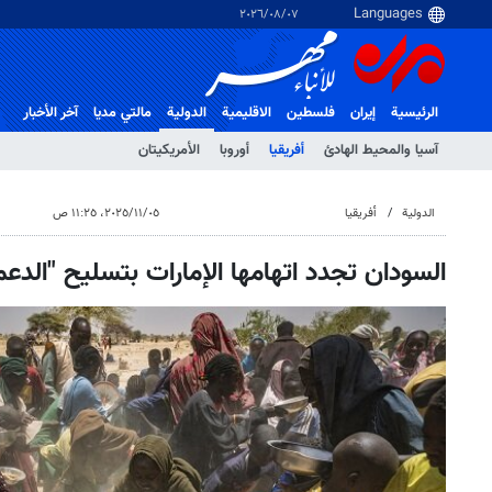
٠٧‏/٠٨‏/٢٠٢٦
الرئيسية
إيران
فلسطین
الاقلیمیة
الدولية
مالتي مدیا
آخر الأخبار
آسيا والمحيط الهادئ
أفريقيا
أوروبا
الأمريكيتان
الدولية
أفريقيا
٠٥‏/١١‏/٢٠٢٥، ١١:٢٥ ص
السودان تجدد اتهامها الإمارات بتسليح "الدعم