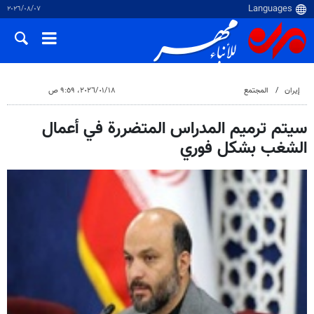
٠٧‏/٠٨‏/٢٠٢٦
إيران
المجتمع
١٨‏/٠١‏/٢٠٢٦، ٩:٥٩ ص
سيتم ترميم المدراس المتضررة في أعمال
الشغب بشكل فوري