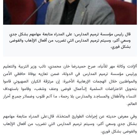
قال رئيس مؤسسة ترميم المدارس: على المدراء متابعة مهامهم بشكل جدي
وسعي أكبر، وسيتم ترميم المدارس التي تضررب من أفعال الإ{هاب والفوضى
بشكل فوري.
ألإادت وكالة مهر للأنباء، صرح حميدرضا خان محمدي، نائب وزير التربية والتعليم
ورئيس مؤسسة ترميم المدارس في الدولة، ضمن تعازيه بوفاة حافظي الأمن
والمواطنين خلال الهجمات الإرهابية الأخيرة: إن مرتزقة الكيان الصهيوني قاموا
بتحويل الاعتراضات السلمية إلىأعمال فوضى وعنف وشغب، وقاموا باستهداف
النساء والأطفال والمساجد والمدارس بلا رحمة، ما آلم قلوب وضمائر جميع أحرار
العالم.
وفي معرض حديثه عن إجراءات الطوارئ المتخذة، قال:على المدراء متابعة مهامهم
بشكل جدي وسعي أكبر، وسيتم ترميم المدارس التي تضررب من أفعال الإ{هاب
والفوضى بشكل فوري.