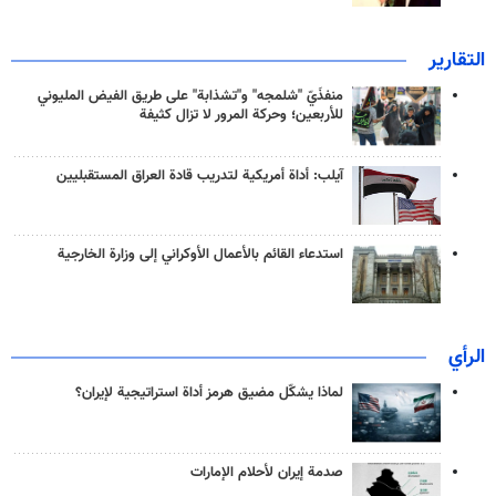
التقارير
منفذَيّ "شلمجه" و"تشذابة" على طريق الفيض المليوني
للأربعين؛ وحركة المرور لا تزال كثيفة
آيلب: أداة أمريكية لتدريب قادة العراق المستقبليين
استدعاء القائم بالأعمال الأوكراني إلى وزارة الخارجية
الرأي
لماذا يشكّل مضيق هرمز أداة استراتيجية لإيران؟
صدمة إيران لأحلام الإمارات