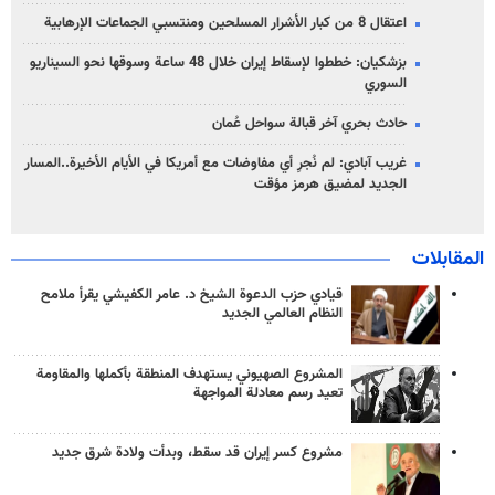
اعتقال 8 من كبار الأشرار المسلحين ومنتسبي الجماعات الإرهابية
بزشكيان: خططوا لإسقاط إيران خلال 48 ساعة وسوقها نحو السيناريو
السوري
حادث بحري آخر قبالة سواحل عُمان
غريب آبادي: لم نُجرِ أي مفاوضات مع أمريكا في الأيام الأخيرة..المسار
الجديد لمضيق هرمز مؤقت
المقابلات
قيادي حزب الدعوة الشيخ د. عامر الكفيشي يقرأ ملامح
النظام العالمي الجديد
المشروع الصهيوني يستهدف المنطقة بأكملها والمقاومة
تعيد رسم معادلة المواجهة
مشروع كسر إيران قد سقط، وبدأت ولادة شرق جديد