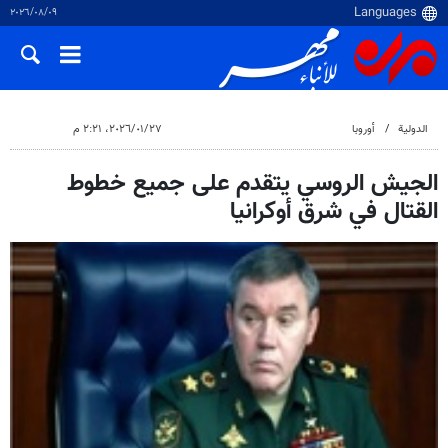
٠٩‏/٠٨‏/٢٠٢٦
الدولية
أوروبا
٢٧‏/٠١‏/٢٠٢٦، ٢:٢١ م
الجيش الروسي يتقدم على جميع خطوط
القتال في شرق أوكرانيا