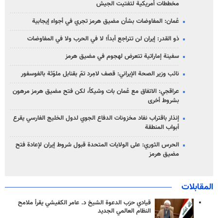
مخططات أمريكية لتفتيت الجيش
عُمان: المفاوضات بشأن مضيق هرمز تجري في أجواء إيجابية
ذو القدر: إيران لن تتراجع أبداً؛ لا في الحرب ولا في المفاوضات
سفينة إماراتية تتعرض لهجوم في مضيق هرمز
نائب وزير الصحة الإيراني: قصف لامِرد تمّ بقنابل ملوّثة بالفوسفور
عراقجي: الاتفاق مع عُمان بات وشيكاً، لكن فتح مضيق هرمز مرهون
بشروط أخرى
إنذار باقتراب نفاد مخزونات الدفاع الجوي لدول الخليج الفارسي يقرع
أبواب المنطقة
الحرس الثوري: على الولايات المتحدة قبول شروط إيران لإعادة فتح
مضيق هرمز
المقابلات
قيادي حزب الدعوة الشيخ د. عامر الكفيشي يقرأ ملامح
النظام العالمي الجديد