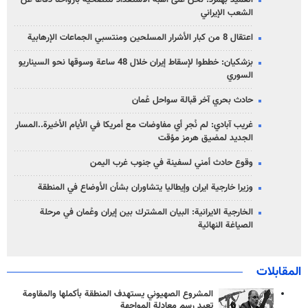
العميد بهمرد: نحن على أهبة الاستعداد للتضحية بأرواحنا دفاعاً عن
الشعب الإيراني
اعتقال 8 من كبار الأشرار المسلحين ومنتسبي الجماعات الإرهابية
بزشكيان: خططوا لإسقاط إيران خلال 48 ساعة وسوقها نحو السيناريو
السوري
حادث بحري آخر قبالة سواحل عُمان
غريب آبادي: لم نُجرِ أي مفاوضات مع أمريكا في الأيام الأخيرة..المسار
الجديد لمضيق هرمز مؤقت
وقوع حادث أمني لسفينة في جنوب غرب اليمن
وزيرا خارجية ايران وإيطاليا يتشاوران بشأن الأوضاع في المنطقة
الخارجية الايرانية: البيان المشترك بين إيران وعُمان في مرحلة
الصياغة النهائية
المقابلات
المشروع الصهيوني يستهدف المنطقة بأكملها والمقاومة
تعيد رسم معادلة المواجهة