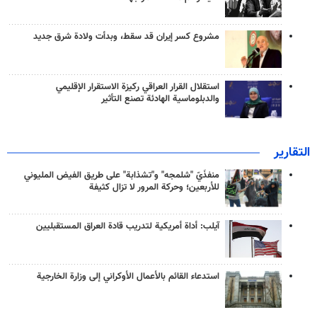
مشروع كسر إيران قد سقط، وبدأت ولادة شرق جديد
استقلال القرار العراقي ركيزة الاستقرار الإقليمي
والدبلوماسية الهادئة تصنع التأثير
التقارير
منفذَيّ "شلمجه" و"تشذابة" على طريق الفيض المليوني
للأربعين؛ وحركة المرور لا تزال كثيفة
آيلب: أداة أمريكية لتدريب قادة العراق المستقبليين
استدعاء القائم بالأعمال الأوكراني إلى وزارة الخارجية