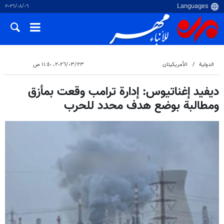
٠٦‏/٠٨‏/٢٠٢٦
الدولية
الأمريكيتان
٢٣‏/٠٣‏/٢٠٢٦، ١١:٤٠ ص
ديفيد إغناتيوس: إدارة ترامب وقعت بمأزق
ومطالبة بوضع هدف محدد للحرب