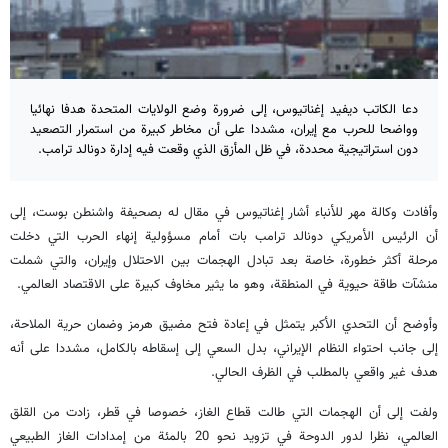
دعا الكاتب ديفيد إغناتيوس، إلى ضرورة وضع الولايات المتحدة هدفا نهائيا
وواضحا للحرب مع إيران، مشددا على أن مخاطر كبيرة من استمرار التصعيد
دون استراتيجية محددة، في ظل المأزق الذي وقعت فيه إدارة دونالد ترامب.
وأفادت وكالة مهر للأنباء أشار إغناتيوس في مقال له بصحيفة واشنطن بوست، إلى
أن الرئيس الأمريكي دونالد ترامب بات أمام مسؤولية إنهاء الحرب التي دخلت
مرحلة أكثر خطورة، خاصة بعد تبادل الهجمات بين الاحتلال وإيران، والتي شملت
منشآت طاقة حيوية في المنطقة، وهو ما يثير مخاوف كبيرة على الاقتصاد العالمي.
وأوضح أن التحدي الأكبر يتمثل في إعادة فتح مضيق هرمز وضمان حرية الملاحة،
إلى جانب احتواء النظام الإيراني، بدل السعي إلى إسقاطه بالكامل، مشددا على أنه
هدف غير واقعي بالمطلب في الظرف الحالي.
ولفت إلى أن الهجمات التي طالت قطاع الغاز، خصوصا في قطر، زادت من القلق
العالمي، نظرا لدور الدوحة في تزويد نحو 20 بالمئة من إمدادات الغاز الطبيعي