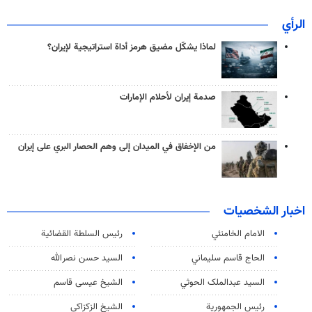
الرأي
لماذا يشكّل مضيق هرمز أداة استراتيجية لإيران؟
صدمة إيران لأحلام الإمارات
من الإخفاق في الميدان إلى وهم الحصار البري على إيران
اخبار الشخصيات
الامام الخامنئي
رئیس السلطة القضائیة
الحاج قاسم سليماني
السيد حسن نصرالله
السید عبدالملک الحوثي
الشيخ عيسى قاسم
رئيس الجمهورية
الشيخ الزكزاكي