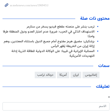
محتوى ذات صلة
ترمب ينشر على منصته مقطع فيديو يسخر من ستارمر
الاستهداف الذكي في الحرب: ضرورة عدم اعتبار العدو ودول المنطقة طرفا
واحدًا
بزشكيان: مضيق هرمز مفتوح أمام جميع الدول باستثناء المعتدين..وهم
إزالة إيران من الخريطة يُظهر اليأس
الممثلية الإیرانیة في فيينا: على الوكالة الدولية للطاقة الذرية إدانة
التهديدات الأمريكية
سمات
إغناتيوس
ايران
أمريكا
دونالد ترامب
تعليقك