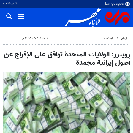
٠٦‏/٠٨‏/٢٠٢٦
إيران
الإقتصاد
١١‏/٠٤‏/٢٠٢٦، ٢:٢٥ م
رویترز: الولايات المتحدة توافق على الإفراج عن
أصول إيرانية مجمدة