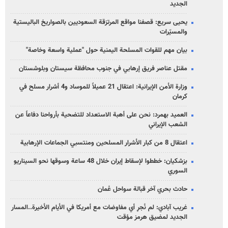
الجديد
يحيى سريع: قصفنا مواقع المرتزقة السعوديين بالصواريخ الباليستية
والمسيّرات
بيان مهم للقوات المسلحة اليمنية حول "عملية واسعة وخاصة"
مقتل عناصر فريق إرهابي في جنوب محافظة سيستان وبلوشستان
وزارة الأمن الإيرانية: اعتقال 21 عميلاً للموساد و4 أشرار مسلح في
كرمان
العميد بهمرد: نحن على أهبة الاستعداد للتضحية بأرواحنا دفاعاً عن
الشعب الإيراني
اعتقال 8 من كبار الأشرار المسلحين ومنتسبي الجماعات الإرهابية
بزشكيان: خططوا لإسقاط إيران خلال 48 ساعة وسوقها نحو السيناريو
السوري
حادث بحري آخر قبالة سواحل عُمان
غريب آبادي: لم نُجرِ أي مفاوضات مع أمريكا في الأيام الأخيرة..المسار
الجديد لمضيق هرمز مؤقت