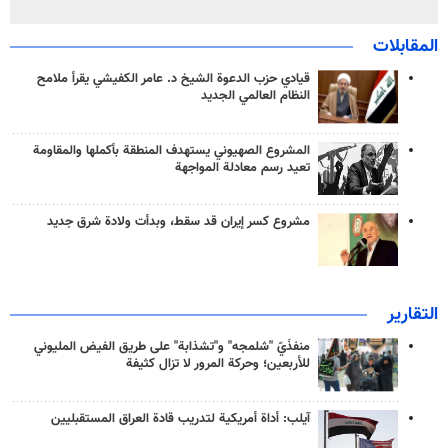
المقابلات
قيادي حزب الدعوة الشيخ د. عامر الكفيشي يقرأ ملامح
النظام العالمي الجديد
المشروع الصهيوني يستهدف المنطقة بأكملها والمقاومة
تعيد رسم معادلة المواجهة
مشروع كسر إيران قد سقط، وبدأت ولادة شرق جديد
التقارير
منفذَيّ "شلمجه" و"تشذابة" على طريق الفيض المليوني
للأربعين؛ وحركة المرور لا تزال كثيفة
آيلب: أداة أمريكية لتدريب قادة العراق المستقبليين