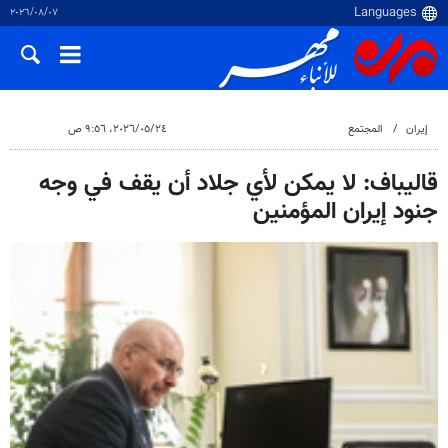
٠٧‏/٠٨‏/٢٠٢٦
إيران
المجتمع
٢٤‏/٠٥‏/٢٠٢٦، ٩:٥٦ ص
قاليباف: لا يمكن لأي جلاد أن يقف في وجه
جنود إيران المؤمنين