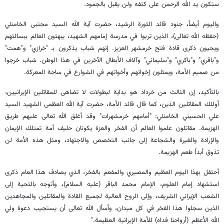
ستكون يد الله الرحمن على كتفه ولن يقبل بالجمود.
واليوم أيضاً، جنود قائد الثورة الرشيد، حضرت آية الله السيد مجتبى الخامنئي
(حفظه الله تعالى)، الذين تربوا في مدرسة إمامهم الشهيد، يبهتون العالم ببسالتهم
ويحيون ذكرى قادة فتح خرمشهر العزيز. إنهم شباب يذكرون بـ "خرازي" و"همت"
و"باقري" و"باكري" و"سليماني" وآلاف الأبطال الآخرين في هذا الوطن. شباب خرجوا
من صميم الأمة، ويمثلون إخوانهم وأخواتهم في الشوارع في ساحة المعركة.
بالتأكيد، إن الثالث من خرداد هو بداية لبطولات لا تضاهى للمقاتلين الإيرانيين،
أولئك المقاتلين الذين، كما قال قائد الأمة، حضرت آية الله العظمى الشهيد السيد
علي الحسيني الخامنئي: "أمامهم خرمشهرات" وقد أغلق الله تعالى عليهم طريق
الهزيمة. مقاتلون علموا العالم أن الفخر والعزة يكونان حليف أمة تمتلك الإيمان
والإرادة والغيرة والشجاعة إلى جانب التخصص والاجتهاد، ومثل هذه الأمة لن
تذوق أبداً طعم الهزيمة.
أحتفل بهذا اليوم العظيم والمصيري والمفعم بالفخر، الذي يصادف هذا العام ذكرى
استشهاد إمام العلوم، الإمام محمد الباقر (عليه السلام)، وأتوجه بالتحية إلى
الشعب الإيراني الشريف، وإلى الروح العالية لجميع القادة والمقاتلين والمجاهدين
الذين سجلوا هذا الفخر في كل ميدان، وأسأل الله تعالى أن يستجيب دعوة ولي
الله الأعظم (أرواحنا فداه) للأمة الإيرانية العظيمة."