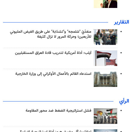
التقارير
منفذَيّ "شلمجه" و"تشذابة" على طريق الفيض المليوني
للأربعين؛ وحركة المرور لا تزال كثيفة
آيلب: أداة أمريكية لتدريب قادة العراق المستقبليين
استدعاء القائم بالأعمال الأوكراني إلى وزارة الخارجية
الرأي
فشل استراتيجية الضغط ضد محور المقاومة
لماذا يشكّل مضيق هرمز أداة استراتيجية لإيران؟