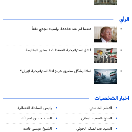
الرأي
عندما لم تعد «خدعة ترامب» تجدي نفعاً
فشل استراتيجية الضغط ضد محور المقاومة
لماذا يشكّل مضيق هرمز أداة استراتيجية لإيران؟
اخبار الشخصيات
الامام الخامنئي
رئیس السلطة القضائیة
الحاج قاسم سليماني
السيد حسن نصرالله
السید عبدالملک الحوثي
الشيخ عيسى قاسم