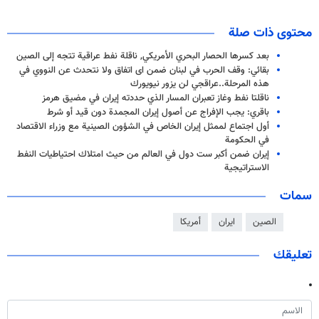
محتوى ذات صلة
بعد كسرها الحصار البحري الأمريكي, ناقلة نفط عراقية تتجه إلى الصين
بقائي: وقف الحرب في لبنان ضمن اى اتفاق ولا نتحدث عن النووي في
هذه المرحلة..عراقجي لن يزور نيويورك
ناقلتا نفط وغاز تعبران المسار الذي حددته إيران في مضيق هرمز
باقري: يجب الإفراج عن أصول إيران المجمدة دون قيد أو شرط
أول اجتماع لممثل إيران الخاص في الشؤون الصينية مع وزراء الاقتصاد
في الحكومة
إيران ضمن أكبر ست دول في العالم من حيث امتلاك احتياطيات النفط
الاستراتيجية
سمات
الصين
ايران
أمريكا
تعليقك