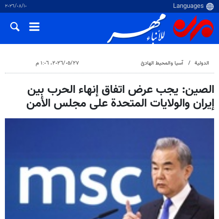
١٠‏/٠٨‏/٢٠٢٦
الدولية
آسيا والمحيط الهادئ
٢٧‏/٠٥‏/٢٠٢٦، ١:٠٦ م
الصين: يجب عرض اتفاق إنهاء الحرب بين
إيران والولايات المتحدة على مجلس الأمن