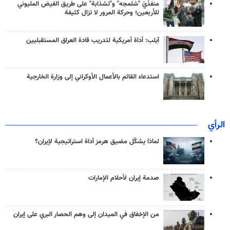
منفذَيّ "شلمجه" و"تشذابة" على طريق الفيض المليوني
للأربعين؛ وحركة المرور لا تزال كثيفة
آيلب: أداة أمريكية لتدريب قادة العراق المستقبليين
استدعاء القائم بالأعمال الأوكراني إلى وزارة الخارجية
الرأي
لماذا يشكّل مضيق هرمز أداة استراتيجية لإيران؟
صدمة إيران لأحلام الإمارات
من الإخفاق في الميدان إلى وهم الحصار البري على إيران