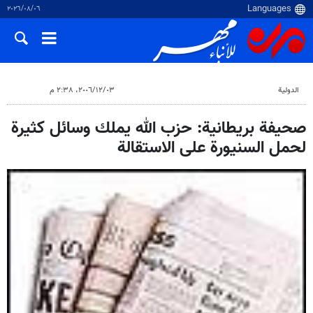
٠٦‏/٠٨‏/٢٠٢٦
الدولية
٠٣‏/١٢‏/٢٠٠٦، ٢:٣٨ م
صحيفة بريطانية: حزب الله يملك وسائل كثيرة
لحمل السنيورة على الاستقالة