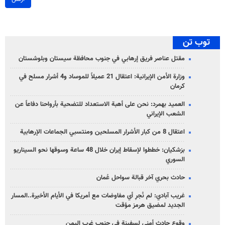
توب تن
مقتل عناصر فريق إرهابي في جنوب محافظة سيستان وبلوشستان
وزارة الأمن الإيرانية: اعتقال 21 عميلاً للموساد و4 أشرار مسلح في
كرمان
العميد بهمرد: نحن على أهبة الاستعداد للتضحية بأرواحنا دفاعاً عن
الشعب الإيراني
اعتقال 8 من كبار الأشرار المسلحين ومنتسبي الجماعات الإرهابية
بزشكيان: خططوا لإسقاط إيران خلال 48 ساعة وسوقها نحو السيناريو
السوري
حادث بحري آخر قبالة سواحل عُمان
غريب آبادي: لم نُجرِ أي مفاوضات مع أمريكا في الأيام الأخيرة..المسار
الجديد لمضيق هرمز مؤقت
وقوع حادث أمني لسفينة في جنوب غرب اليمن