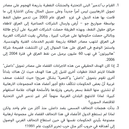
القيام ب"تدمير" البنى التحتية والمنشأت النفطية بذريعة الهجوم على مصادر
تمويل الارهابيين ليس أمراً جديداً وعلى سبيل المثال يمكن الاشارة إلى ما
قامت بها هذه الدول في غزو العراق عام 2003 من تدمير حقول النفط
بواسطة صواريخ جو – أرض وارسال الشركات الصناعية إلى العراق لاطفاء
حرائق حقول النفط، وبهذه الطريقة حصلت الشركات الغربية على أرباح طائلة
وبالتالي حصلت حكوماتها على ضرائب كبيرة , وبالتالي بقيت الشركات الغربية
فى العراق لتنهب مصادر الطاقة بذريعة تقديم الخدمات الفنية والهندسية.
واستمرّ الوضع فى العراق على هذا المنوال إلى ان اكتشفت فضيحة شركة
"هاليبرتون" في نهب 60 مليون برميل من نفط العراق في فترة 2004 إلى
2006.
إذا كان الهدف الحقيقي من هذه الاجراءات القضاء على مصادر تمويل "داعش"
فلماذا لايتم اتخاذ خطوات أخرى للنيل إلى هذا الهدف حيث انّ هناك بلداناً
أخرى تقوم بتمويل "داعش" و"النصرة" بشكل صريح! حيث كشفت صحف
غربية أنّ بعض الحكومات تتكلّف دفع أجور أعضاء هذه المجموعات الارهابية
أو تشتري منها النفط بسعر رخيص وتزوّدها بالأسلحة فهناك علامة استفهام
كبيرة: لماذا لاتنتهج البلدان الغربية منهجاً آخر غير تدمير البني التحتية
للاقتصاد السوري؟
بدأت هجمات التحالف المسمى بضد داعش منذ أكثر من عام واحد ولكن
لماذا لم تستطع الدول الأعضاء في هذا التحالف القضاء على مجموعة ارهابية
مصنوعة بأيدي الحكومات نفسها في حين استطاع التحالف الغربي الوصول
إلى أهدافه في حروب أكبر مثل حرب تحرير الكويت عام 1991؟