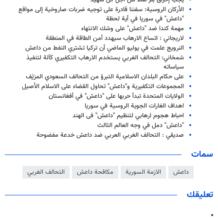
يجب إحراق بئر نفط من أجل کل شهيد
الأركان الروسية: سفننا قادرة على توجيه ضربات صاروخية إلى مواقع
"داعش" في سوريا في أية لحظة
مهمة كندا ضد "داعش" على وشك الانتهاء
لاريجاني : اتساع الارهاب سيهدد أمن الطاقة في المنطقة
النرويج علمت في يوليو الماضي أن تركيا تشتري النفط من داعش
شمخاني: التحالف الغربي يستخدم الارهاب التكفيري كآلة لتنفيذ
سياساته
على حكام البلدان الاسلامية التبرؤ من التحالف السعودي المزيّف
المجموعات التكفيرية و"داعش" تحاول القضاء على الاسلام الأصيل
الولايات المتحدة تبدأ حربها على "داعش" في أفغانستان
اهداف الغارات الجوية الروسية في سوريا
احباط هجوم ارهابي لتنظيم "داعش" فى الهند
"داعش" دمل في وجه العالم الثالث
صديقي : التحالف الغربي العربي ضد داعش خدعة مفضوحة
سمات
داعش
الازمة السورية
مكافحة داعش
التحالف الغربي
تعليقك