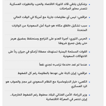
بزشكيان يلتقي قائد الثورة؛ الاقتصاد والحرب والتطورات العسكرية
تتصدر محاور المباحثات
عراقجي: ليس أي مفاوضات جارية مع أمريكا في الوقت الحالي
سبب تشكيل «اتفاق مكة» هو خيبة أمل السعودية من الولايات
المتحدة
الحرس الثوري: أجبرنا العدو على التراجع وسنحتفظ بمضيق هرمز
حتى يقبل جميع شروطنا
القوات المسلحة اليمنية تستهدف مصفاة أرامكو في جيزان رداً على
الانتهاكات السعودية
عندما لم تعد «خدعة ترامب» تجدي نفعاً
عراقجي: إيران ثابتة على عهدها بالمقاومة رغم كل الضغوط
الكعبي: خيار الدبلوماسية مع النظام السعودي غير مجدٍ والصواب هو
الرد العسكري
وزير الزراعة: الأمن الغذائي للبلاد محفوظ رغم الضغوط الخارجية..
إيران تنتصر في المعركة الاقتصادية