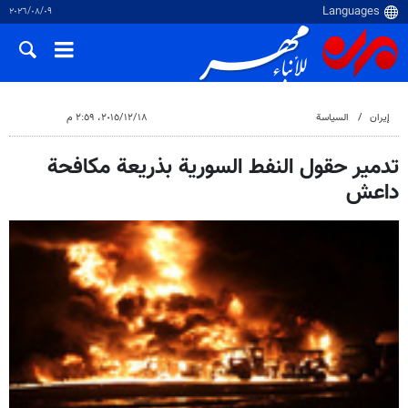
٠٩‏/٠٨‏/٢٠٢٦
إيران
السياسة
١٨‏/١٢‏/٢٠١٥، ٢:٥٩ م
تدمير حقول النفط السورية بذريعة مكافحة
داعش