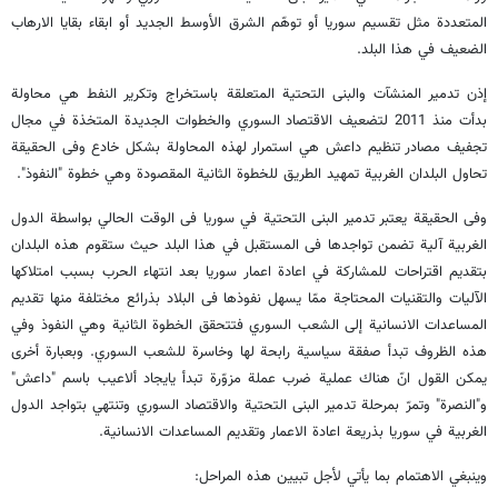
المتعددة مثل تقسيم سوريا أو توهّم الشرق الأوسط الجديد أو ابقاء بقايا الارهاب
الضعيف في هذا البلد.
إذن تدمير المنشآت والبنى التحتية المتعلقة باستخراج وتكرير النفط هي محاولة
بدأت منذ 2011 لتضعيف الاقتصاد السوري والخطوات الجديدة المتخذة في مجال
تجفيف مصادر تنظيم داعش هي استمرار لهذه المحاولة بشكل خادع وفى الحقيقة
تحاول البلدان الغربية تمهيد الطريق للخطوة الثانية المقصودة وهي خطوة "النفوذ".
وفى الحقيقة يعتبر تدمير البنى التحتية في سوريا فى الوقت الحالي بواسطة الدول
الغربية آلية تضمن تواجدها فى المستقبل في هذا البلد حيث ستقوم هذه البلدان
بتقديم اقتراحات للمشاركة في اعادة اعمار سوريا بعد انتهاء الحرب بسبب امتلاكها
الآليات والتقنيات المحتاجة ممّا يسهل نفوذها فى البلاد بذرائع مختلفة منها تقديم
المساعدات الانسانية إلى الشعب السوري فتتحقق الخطوة الثانية وهي النفوذ وفي
هذه الظروف تبدأ صفقة سياسية رابحة لها وخاسرة للشعب السوري. وبعبارة أخرى
يمكن القول انّ هناك عملية ضرب عملة مزوّرة تبدأ يايجاد ألاعيب باسم "داعش"
و"النصرة" وتمرّ بمرحلة تدمير البنى التحتية والاقتصاد السوري وتنتهي بتواجد الدول
الغربية في سوريا بذريعة اعادة الاعمار وتقديم المساعدات الانسانية.
وينبغي الاهتمام بما يأتي لأجل تبيين هذه المراحل: