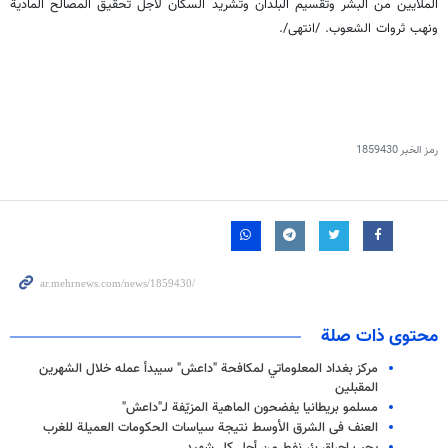
الملايين من البشر وتقسيم البلدان وتشريد السكان لأجل تحقيق المصالح المادية
ونهب ثروات الشعوب. /انتهى/.
رمز الخبر
1859430
محتوى ذات صلة
مركز بغداد المعلوماتي لمكافحة "داعش" سيبدأ عمله خلال الشهرين
المقبلين
مسلمو بريطانيا يفضحون الماهية المزيّفة لـ"داعش"
العنف فى الشرق الأوسط نتيجة سياسات الحكومات العميلة للغرب