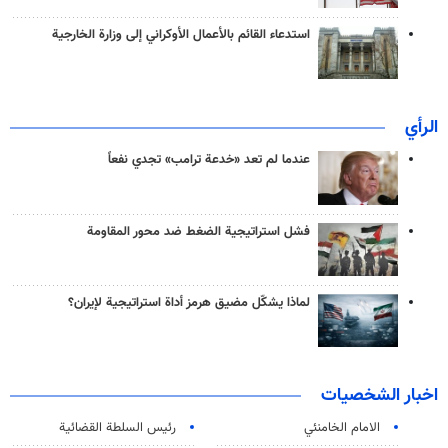
استدعاء القائم بالأعمال الأوكراني إلى وزارة الخارجية
الرأي
عندما لم تعد «خدعة ترامب» تجدي نفعاً
فشل استراتيجية الضغط ضد محور المقاومة
لماذا يشكّل مضيق هرمز أداة استراتيجية لإيران؟
اخبار الشخصيات
الامام الخامنئي
رئیس السلطة القضائیة