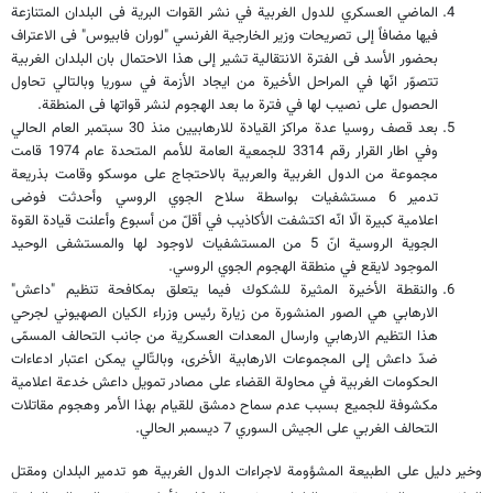
الماضي العسكري للدول الغربية في نشر القوات البرية فى البلدان المتنازعة
فيها مضافاً إلى تصريحات وزير الخارجية الفرنسي "لوران فابيوس" فى الاعتراف
بحضور الأسد فى الفترة الانتقالية تشير إلى هذا الاحتمال بان البلدان الغربية
تتصوّر انّها في المراحل الأخيرة من ايجاد الأزمة في سوريا وبالتالي تحاول
الحصول على نصيب لها في فترة ما بعد الهجوم لنشر قواتها فى المنطقة.
بعد قصف روسيا عدة مراكز القيادة للارهابيين منذ 30 سبتمبر العام الحالي
وفي اطار القرار رقم 3314 للجمعية العامة للأمم المتحدة عام 1974 قامت
مجموعة من الدول الغربية والعربية بالاحتجاج على موسكو وقامت بذريعة
تدمير 6 مستشفيات بواسطة سلاح الجوي الروسي وأحدثت فوضى
اعلامية كبيرة الّا انّه اكتشفت الأكاذيب في أقلّ من أسبوع وأعلنت قيادة القوة
الجوية الروسية انّ 5 من المستشفيات لاوجود لها والمستشفى الوحيد
الموجود لايقع في منطقة الهجوم الجوي الروسي.
والنقطة الأخيرة المثيرة للشكوك فيما يتعلق بمكافحة تنظيم "داعش"
الارهابي هي الصور المنشورة من زيارة رئيس وزراء الكيان الصهيوني لجرحي
هذا التظيم الارهابي وارسال المعدات العسكرية من جانب التحالف المسمّى
ضدّ داعش إلى المجموعات الارهابية الأخرى، وبالتّالي يمكن اعتبار ادعاءات
الحكومات الغربية في محاولة القضاء على مصادر تمويل داعش خدعة اعلامية
مكشوفة للجميع بسبب عدم سماح دمشق للقيام بهذا الأمر وهجوم مقاتلات
التحالف الغربي على الجيش السوري 7 ديسمبر الحالي.
وخير دليل على الطبيعة المشؤومة لاجراءات الدول الغربية هو تدمير البلدان ومقتل