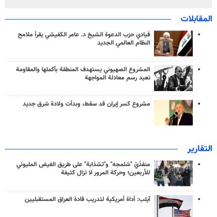
المقابلات
قيادي حزب الدعوة الشيخ د. عامر الكفيشي يقرأ ملامح
النظام العالمي الجديد
المشروع الصهيوني يستهدف المنطقة بأكملها والمقاومة
تعيد رسم معادلة المواجهة
مشروع كسر إيران قد سقط، وبدأت ولادة شرق جديد
التقارير
منفذَيّ "شلمجه" و"تشذابة" على طريق الفيض المليوني
للأربعين؛ وحركة المرور لا تزال كثيفة
آيلب: أداة أمريكية لتدريب قادة العراق المستقبليين