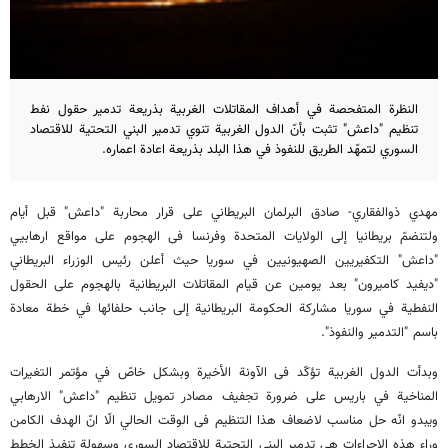
النظرة المتفحصة في أهداف المقاتلات الغربية بذريعة تدمير حقول نفط
تنظيم "داعش" تثبت بأنّ الدول الغربية تنوي تدمير البني التحتية للاقتصاد
السوري لتمهّد الطريق للنفوذ في هذا البلد بذريعة اعادة اعماره.
مهدي ذوالفقاري- صادق البرلمان البريطاني على قرار محاربة "داعش" قبل أيام
ولتنضمّ بريطانيا إلى الولايات المتحدة وفرنسا فى الهجوم على مواقع ارهابيي
"داعش" التكفيريين الصهيونيين في سوريا حيث أعلن رئيس الوزراء البريطاني
"ديفيد كاميرون" بعد يومين عن قيام المقاتلات البريطانية بالهجوم على الحقول
النفطية في سوريا مشاركة الحكومة البريطانية إلى جانب حلفائها في خطة معادة
باسم "التدمير والنفوذ".
وبدأت الدول الغربية تؤكّد فى الآونة الأخيرة وبشكل خاصّ في مؤتمر التغيرات
المناخية في باريس على ضرورة تجفيف مصادر تمويل تنظيم "داعش" الارهابي
ويبدو انّه حل مناسب لاضعاف هذا التنظيم فى الوقت الحالي الّا انّ الهدف الكامن
وراء هذه الاجراءات هي تدمير البنى التحتية للاقتصاد السوري وسهولة تنفيذ الخطط