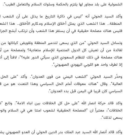
الشمولية على بلد مجاور لها يلتزم بالحكمة وسلوك السلام والتعامل الطيب”.
وأكد السيد الحوثي أنه “ليس في ذاكرة التاريخ ما يدلل على أن الشعب ال
المنطقة.. هذا الشعب الذي يمثل أخلاق الإسلام ومكارم الأخلاق.. هذا ال
فليس هناك مصلحة حقيقية في أن يستفز هذا الشعب وأن ترتكب أبشع الجرائم
وتساءل السيد الحوثي “من الذي يسعى لتدمير المنطقة وتقويض كياناتها من ا
لفائدة من أن تعيش كل الدول المنتمية للإسلام متعادية؟ ولمصلحة من أن
هناك مصلحة في ذلك للنظام السعودي الذي سيأتي الدور عليه؟”، لافتاً إلى أ
إلا لطرف واحد هو اللوبي اليهودي الصهيوني”.
وحذّر السيد الحوثي “الشعب اليمني من قوى العدوان”. وأكد “على الحل ا
العالية”. وقال “هناك معوقات أمام الحل السياسي وهذا التعنت هو من قبل
السياسي كان قريبا في اليمن قبل بدء العدوان”.
واكد قائد حركة انصار الله “على حل كل الخلافات بين ابناء الامة”. وتابع 
الخلافات”، معتبراً ان “المصلحة الحقيقية لشعوب امتنا هي في السلام والو
يسعى لذلك”.
وأكد قائد أنصار الله السيد عبد الملك بدر الدين الحوثي أن العدو الصهيوني 