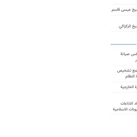
يخ عيسى قاسم
خ الزكزاكي
س صيانة
ر
ع تشخيص
النظام
ة الخارجية
د الاذاعات
يونات الاسلامية