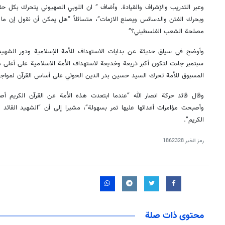
وعبر التدريب والإشراف والقيادة. وأضاف ” ان اللوبي الصهيوني يتحرك بكل حقد
ويحرك الفتن والدسائس ويصنع الازمات”، متسائلاً “هل يمكن أن نقول إن م
مصلحة الشعب الفلسطيني؟”
وأوضح في سياق حديثة عن بدايات الاستهداف للأمة الإسلامية ودور الشهيد
سبتمبر جاءت لتكون أكبر ذريعة وخديعة لاستهداف الأمة الاسلامية على أعلى 
المسبوق للأمة تحرك السيد حسين بدر الدين الحوثي على أساس القرآن لمواجه
وقال قائد حركة انصار الله “عندما ابتعدت هذه الأمة عن القرآن الكريم أص
وأصبحت مؤامرات أعدائها عليها تمر بسهولة”، مشيرا إلى أن “الشهيد القائد 
الكريم”.
رمز الخبر
1862328
محتوى ذات صلة