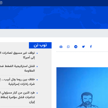
توب تن
توقف غير مسبوق لصادرات ال
إلى أميركا
فشل استراتيجية الضغط ضد
المقاومة
خلاف بين روما وتل أبيب... إ
شراء رادارات إسرائيلية
طرد اثنين من كبار مسؤولي ال
تداعيات فشل مؤامرة إسقاط ا
إيران