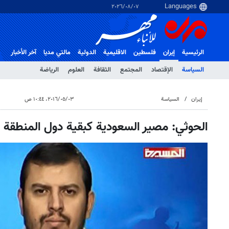
٠٧‏/٠٨‏/٢٠٢٦
الرئيسية
إيران
فلسطین
الاقلیمیة
الدولية
مالتي مدیا
آخر الأخبار
السياسة
الإقتصاد
المجتمع
الثقافة
العلوم
الرياضة
إيران
السياسة
٠٣‏/٠٥‏/٢٠١٦، ١٠:٤٤ ص
الحوثي: مصير السعودية كبقية دول المنطقة