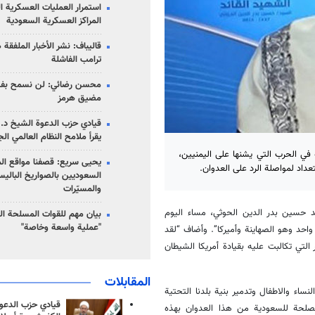
استمرار العمليات العسكرية ا
المراكز العسكرية السعودية
قاليباف: نشر الأخبار الملفقة
ترامب الفاشلة
محسن رضائي: لن نسمح بفتح
مضيق هرمز
قيادي حزب الدعوة الشيخ د. 
يقرأ ملامح النظام العالمي ال
 في الحرب التي يشنها على اليمنيين،
يحيى سريع: قصفنا مواقع الم
اد لمواصلة الرد على العدوان.
السعوديين بالصواريخ الباليس
والمسيّرات
ئد حسين بدر الدين الحوثي، مساء اليوم
بيان مهم للقوات المسلحة ال
"عملية واسعة وخاصة"
حد وهو الصهاينة وأميركا”. وأضاف “لقد
لتي تكالبت عليه بقيادة أمريكا الشيطان
المقابلات
ساء والاطفال وتدمير بنية بلدنا التحتية
قيادي حزب الدعوة
مصلحة للسعودية من هذا العدوان بهذه