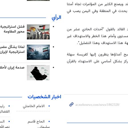
 ويصنع الكثير من المؤامرات تجاه أمتنا
ا يحدث في المنطقة وفي اليمن يصب في
الرأي
فشل استراتيجية
 القائد بالقول “أحداث الحادي عشر من
محور المقاومة
مستوى وأمام هذا الخطر والاستهداف غير
ة هذا الاستهداف وهذا التضليل”.
لماذا يشكّل مضيق
استراتيجية لإيران
بح أعداؤها ينظرون إليها كفريسة سهلة
ركز بشكل أساسي على الاستهداء بالقرآن
صدمة إيران لأحلام
اخبار الشخصيات
الامام الخامنئي
رئی
القضائی
الحاج قاسم
الس
سليماني
نصرالله