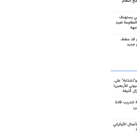
مح النظام
ني يستهدف
المقاومة تعيد
جهة
 قد سقط،
 جديد
و"تشذابة" على
وني للأربعين؛
زال كثيفة
ة لتدريب قادة
ين
أعمال الأوكراني