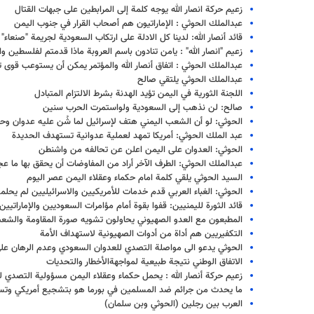
زعيم حركة انصار الله يوجه كلمة إلى المرابطين على جبهات القتال
عبدالملك الحوثي : الإماراتيون هم أصحاب القرار في جنوب اليمن
قائد أنصار الله: لدينا كل الادلة على ارتكاب السعودية لجريمة "صنعاء"
زعيم "انصار الله" : يامن تنادون باسم العروبة ماذا قدمتم لفلسطين و
عبدالملك الحوثي : اتفاق أنصار الله والمؤتمر يمكن أن يستوعب قوى 
عبدالملك الحوثي يلتقي صالح
اللجنة الثورية في اليمن تؤيد الهدنة بشرط الالتزام المتبادل
صالح: لن نذهب إلى السعودية ولواستمرت الحرب سنين
الحوثي: لو أن الشعب اليمني هتف لإسرائيل لما شُن عليه عدوان وحزب
عبد الملك الحوثي: أمريكا تمهد لعملية عدوانية تستهدف الحديدة
الحوثي: العدوان على اليمن اعلن عن تحالفه من واشنطن
عبدالملك الحوثي: الطرف الآخر أراد من المفاوضات أن يحقق بها ما عج
السيد الحوثي يلقي كلمة امام حكماء وعقلاء اليمن عصر اليوم
الحوثي: الغباء العربي قدم خدمات للأمريكيين والاسرائيليين لم يحلم
قائد الثورة لليمنيين: قفوا بقوة أمام مؤامرات السعوديين والإماراتيين
المطبعون مع العدو الصهيوني يحاولون تشويه صورة المقاومة والشع
التكفيريين هم أداة من أدوات الصهيونية لاستهداف الأمة
الحوثي يدعو الى مواصلة التصدي للعدوان السعودي وعدم الرهان عل
الاتفاق الوطني نتيجة طبيعية لمواجهةالأخطار والتحديات
زعيم حركة أنصار الله : يحمل حكماء وعقلاء اليمن مسؤولية التصدي ل
ما يحدث من جرائم ضد المسلمين في بورما هو بتشجيع أمريكي وتسل
العرب بين رجلين (الحوثي وبن سلمان)