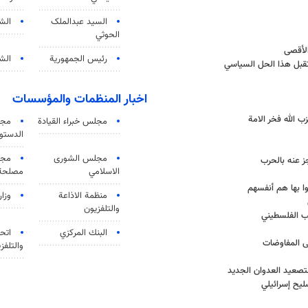
السید عبدالملک
الش
الحوثي
الأقصى
رئيس الجمهورية
الشي
تقبل هذا الحل السياسي
اخبار المنظمات والمؤسسات
 الله فخر الامة
مجلس خبراء القيادة
مجل
الدستو
مجلس الشورى
مجم
ز عنه بالحرب
الاسلامي
مصلحة 
وا بها هم أنفسهم
منظمة الاذاعة
وزار
والتلفزیون
ب الفلسطيني
البنك المركزي
اتحا
ى المفاوضات
والتلفز
تصعيد العدوان الجديد
يح إسرائيلي