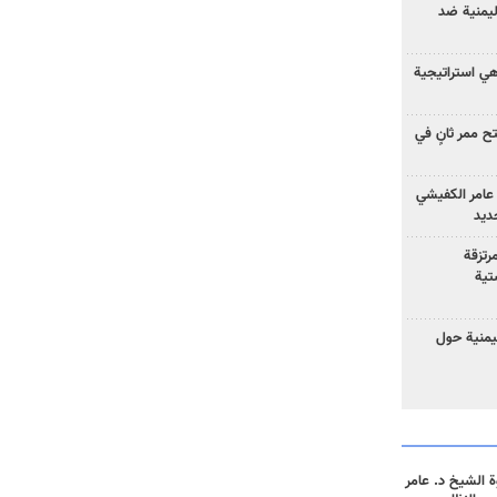
ليمنية ضد
 هي استراتيجية
 ممر ثانٍ في
عامر الكفيشي
جديد
رتزقة
تية
يمنية حول
 الشيخ د. عامر