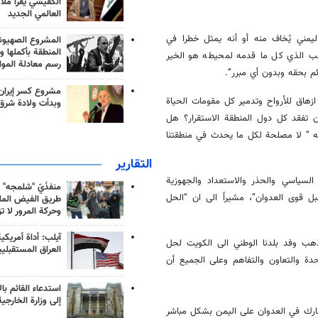
الكفيشي يقرأ ملا
العالمي الجديد
يمني يُخاف منه أو أنه يمثل خطرا في
المشروع الصهيو
المنطقة بأكملها و
شعب الذي كل ما قدمه لمحيطه هو الخير
رسم معادلة الموا
 بحقه وبدون أي مبرر”.
مشروع كسر إيران
زهاق للأرواح وتدمير كل مقومات الحياة
وبدأت ولادة شرق
 تفقد كل دول المنطقة الاستقرار؟ هل
نه ” لا مصلحة لكل ما يحدث في منطقتنا
التقارير
لسياسي والحذر والاستعداد والجهوزية
منفذَيّ "شلمجه" 
 قوى العدوان”، مشيراً الى ان “الحل
طريق الفيض الملي
وحركة المرور لا ت
آيلب: أداة أمريكي
“ذهب وفد بلدنا الوطني الى الكويت لحل
العراق المستقبلي
حدة والتعاون والتفاهم وعلى الجميع أن
استدعاء القائم بال
إلى وزارة الخارجية
يشارك في العدوان على اليمن بشكل مباشر