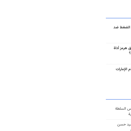
 الضغط ضد
 هرمز أداة
؟
 الإمارات
س السلطة
ة
يد حسن