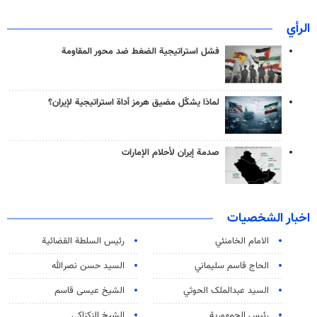
الرأي
فشل استراتيجية الضغط ضد محور المقاومة
لماذا يشكّل مضيق هرمز أداة استراتيجية لإيران؟
صدمة إيران لأحلام الإمارات
اخبار الشخصيات
الامام الخامنئي
رئیس السلطة القضائیة
الحاج قاسم سليماني
السيد حسن نصرالله
السید عبدالملک الحوثي
الشيخ عيسى قاسم
رئيس الجمهورية
الشيخ الزكزاكي