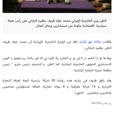
التقى وزير الخارجية الإيراني محمد جواد ظريف بنظيره الياباني على رأس هيئة
سياسية -اقتصادية مكونة من مستشارين ورجال أعمال.
وأفادت
وكالة مهر للأنباء
نقلا عن الوزارة الخارجية الإيرانية أن محمد جواد ظريف
التقى بنظيره الياباني .
ووفقا لهذا المصدر فإن وزير الخارجية الإيراني التقى بكنتارو سونوورا الوزير
الاستشاري للشؤون الخارجية اليابانية كما التقى ب"ايشيجه رئيس جترو " رئيس
منظمة تنمية التجارة اليابانية .
وقد رافق ظريف في زيارته هذه رؤساء 38 شركة رئيسية تابعة لغرفة التجارة
الايرانية و 15 شركة معرفية و 8 بنوك تجارية، اضافة لمسؤولين صناعيين
وتجاريين وعلميين . /انتهى/
رمز الخبر
1867564