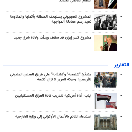
النظام العالمي الجديد
المشروع الصهيوني يستهدف المنطقة بأكملها والمقاومة
تعيد رسم معادلة المواجهة
مشروع كسر إيران قد سقط، وبدأت ولادة شرق جديد
التقارير
منفذَيّ "شلمجه" و"تشذابة" على طريق الفيض المليوني
للأربعين؛ وحركة المرور لا تزال كثيفة
آيلب: أداة أمريكية لتدريب قادة العراق المستقبليين
استدعاء القائم بالأعمال الأوكراني إلى وزارة الخارجية