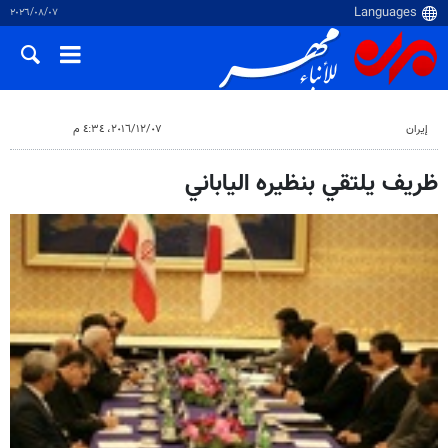
٠٧‏/٠٨‏/٢٠٢٦
إيران
٠٧‏/١٢‏/٢٠١٦، ٤:٣٤ م
ظريف يلتقي بنظيره الياباني