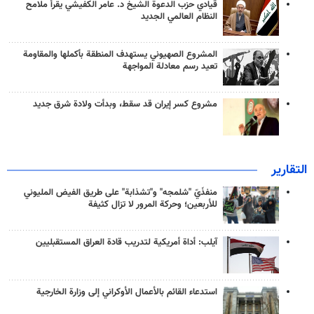
قيادي حزب الدعوة الشيخ د. عامر الكفيشي يقرأ ملامح
النظام العالمي الجديد
المشروع الصهيوني يستهدف المنطقة بأكملها والمقاومة
تعيد رسم معادلة المواجهة
مشروع كسر إيران قد سقط، وبدأت ولادة شرق جديد
التقارير
منفذَيّ "شلمجه" و"تشذابة" على طريق الفيض المليوني
للأربعين؛ وحركة المرور لا تزال كثيفة
آيلب: أداة أمريكية لتدريب قادة العراق المستقبليين
استدعاء القائم بالأعمال الأوكراني إلى وزارة الخارجية