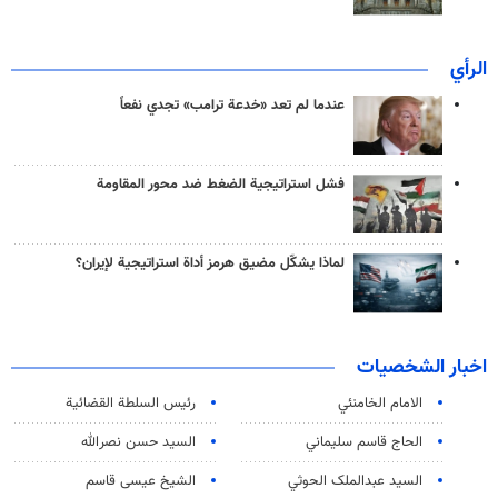
الرأي
عندما لم تعد «خدعة ترامب» تجدي نفعاً
فشل استراتيجية الضغط ضد محور المقاومة
لماذا يشكّل مضيق هرمز أداة استراتيجية لإيران؟
اخبار الشخصيات
الامام الخامنئي
رئیس السلطة القضائیة
الحاج قاسم سليماني
السيد حسن نصرالله
السید عبدالملک الحوثي
الشيخ عيسى قاسم