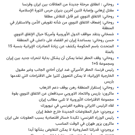
روحاني : انطلاق مرحلة جديدة من العلاقات بين ايران وفرنسا
مقتل إرهابي وإصابة اثنين آخرين بنيران حرس الثورة الإسلامية
روحاني: الاتفاق النووي غير قابل للنقاش مطلقا
روحاني: إضعاف الاتفاق النووي من شأنه تقويض الأمن والاستقرار في
المنطقة
شمخاني ينتقد مواقف الدول الأوروبية وأمريكا حيال الإتفاق النووي
حسن روحاني: بمساعدة إيران تم القضاء على داعش في المنطقة
المتحدث باسم الحكومة يكشف عن زيادة الصادرات الإيرانية بنسبة 15
بالمئة
روحاني: وقف الحظر تماما يمكن أن يشكل بداية لتحرك جديد بين إيران
ومجموعة 5+1
رئيس فرنسا: الحظر الأميركي ضد ايران أحادي الجانب وغير مقبول
الخارجية الإيرانية: لا يمكن التعويل كثيرا على الاقتراحات التي تقدمها
باريس
روحاني: إستقرار المنطقة رهن بوقف دعم الارهاب
ماكرون: باريس والاتحاد الاوروبي سيدافعان عن الاتفاق النووي بقوة
مجموعة الاقتراحات الأوروبية لا تلبي مطالب إيران
لقاء الرئيس الايراني ونظيره الفرنسي في نيويورك
بروجردي: خيار المفاوضات الجديدة خارج خطط إيران
رئيس الوزراء الفرنسي: تكبدنا خسائر اقتصادية بسبب العقوبات على ايران
ماكرون يزور طهران في الوقت المناسب
بروجردي: قدراتنا الصاروخية لا يمكن التفاوض بشأنها أبدا