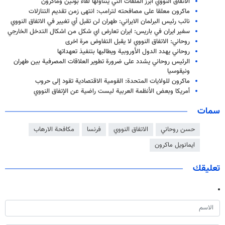
الاتفاق النووي أبرز الملفات التي يتناولها لقاء بوتين وماكرون
ماكرون معلقا على مصافحته لترامب: انتهى زمن تقديم التنازلات
نائب رئيس البرلمان الايراني: طهران لن تقبل أي تغيير في الاتفاق النووي
سفير ايران في باريس: ايران تعارض اي شكل من اشكال التدخل الخارجي
روحاني: الاتفاق النووي لا يقبل التفاوض مرة اخرى
روحاني يهدد الدول الأوروبية ويطالبها بتنفيذ تعهداتها
الرئيس روحاني يشدد على ضرورة تطوير العلاقات المصرفية بين طهران
ونيقوسيا
ماكرون للولايات المتحدة: القومية الاقتصادية تقود إلى حروب
أمريكا وبعض الأنظمة العربية ليست راضية عن الإتفاق النووي
سمات
حسن روحاني
الاتفاق النووي
فرنسا
مكافحة الارهاب
ايمانويل ماكرون
تعليقك