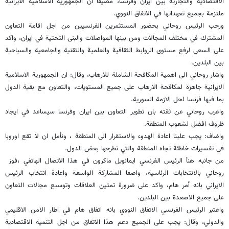
الاقتصادية والتجارية بين ايران وفرنسا، مضيفا ان الجمهورية الاسلامية الايرانية
ملتزمة بجميع تعهداتها في الاتفاق النووي
.
ورحب الرئيس روحاني بحضور المستثمرين الفرنسيين من اجل اقامة التعاون
المشترك في مختلف المجالات ومن بينها المواصلات والبنى التحتية في ايران، واكد
على السعي لرفع مستوى الروابط الثقافية والعلمية والتقنية والجامعية والسياحية
بين البلدين
.
واشار روحاني الى اهمية المكافحة الشاملة للارهاب، وقال: ان الجمهورية الاسلامية
الايرانية جاهزة لمكافحة الارهاب على جميع المستويات، والتعاون مع بقية الدول
بما فيها فرنسا لحل الازمة السورية
.
واعرب روحاني عن ثقته بان تطوير التعاون بين ايران وفرنسا سيساعد في ايجاد
ظروف افضل لشعوب المنطقة
.
واضاف: يجب علينا اعادة الهدوء والاستقرار الى المنطقة ، ونأمل ان لا تقع اوروبا
في تفسيرات خاطئة تجاه المنطقة والتي تطرحها بعض الدول
.
من جانبه هنأ الرئيس الفرنسي ايمانويل ماكرون في هذا الاتصال الهاتفي ،فوز
روحاني بالانتخابات الرئاسية، واصفا المشاركة الواسعة واعادة انتخاب الرئيس
الايراني بانه أمر هام، واكد على ضرورة تمتين العلاقات وتوسيع مجالات التعاون
على جميع الاصعدة بين البلدين
.
واعتبر الرئيس الفرنسي الاتفاق النووي بانه اتفاق هام في اطار الامن الاقليمي
والدولي، وقال: يجب على الجميع دعم هذا الاتفاق من اجل التنمية الاقتصادية