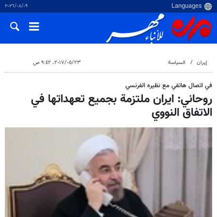
٠٩‏/٠٨‏/٢٠٢٦
إيران
السياسة
٢٣‏/٠٥‏/٢٠١٧، ٩:٤٢ ص
في اتصال هاتفي مع نظيره الفرنسي
روحاني: ايران ملتزمة بجميع تعهداتها في
الاتفاق النووي