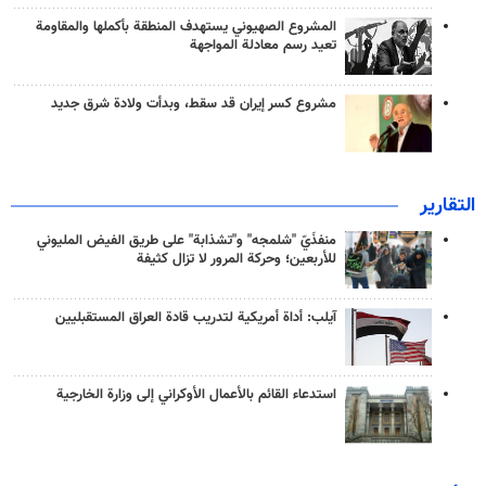
المشروع الصهيوني يستهدف المنطقة بأكملها والمقاومة
تعيد رسم معادلة المواجهة
مشروع كسر إيران قد سقط، وبدأت ولادة شرق جديد
التقارير
منفذَيّ "شلمجه" و"تشذابة" على طريق الفيض المليوني
للأربعين؛ وحركة المرور لا تزال كثيفة
آيلب: أداة أمريكية لتدريب قادة العراق المستقبليين
استدعاء القائم بالأعمال الأوكراني إلى وزارة الخارجية