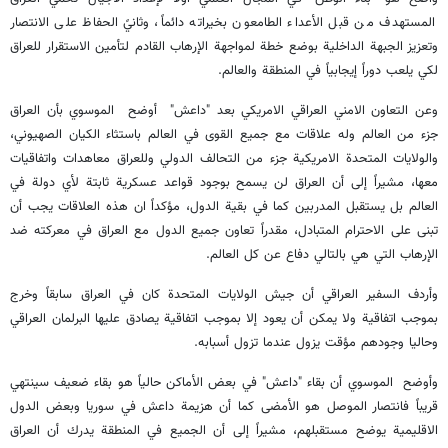
المستهدف من قبل الأعداء الطامعون بخيراته دائماً، وثانيً الحفاظ على الانتصار
وتعزيز الجبهة الداخلية بوضع خطة لمواجهة الإرهاب القادم لتأمين الاستقرار للعراق
لكي يلعب دوراً إيجابياً في المنطقة والعالم.
وعن التعاون الامني العراقي الامريكي بعد "داعش" أوضح الموسوي بأن العراق
جزء من العالم وله علاقات مع جميع القوى في العالم باستثاء الكيان الصهيوني،
والولايات المتحدة الامريكية جزء من التحالف الدولي وللعراق معاهدات واتفاقيات
معها، مشيراً إلى أن العراق لن يسمح بوجود قواعد عسكرية ثابتة لأي دولة في
العالم بل يستقبل المدربين كما في بقية الدول، مؤكداً ان هذه العلاقات يجب أن
تبنى على الاحترام المتبادل، مقدراً تعاون جميع الدول مع العراق في معركته ضد
الإرهاب التي هي بالتالي دفاع عن كل العالم.
وأردف السفير العراقي أن جيش الولايات المتحدة كان في العراق سابقاً وخرج
بموجب اتفاقية ولا يمكن أن يعود إلا بموجب اتفاقية يصادق عليها البرلمان العراقي
وحاليا وجودهم مؤقت يزول عندما تزول أسبابه.
وأوضح الموسوي أن بقاء "داعش" في بعض الأماكن حالياً هو بقاء ضعيف سينتهي
قريباً فانتصار الموصل هو الأمضى كما أن هزيمة داعش في سوريا وبعض الدول
الاقليمية يوضح مستقبلهم، مشيراً إلى أن الجميع في المنطقة يدرك أن العراق