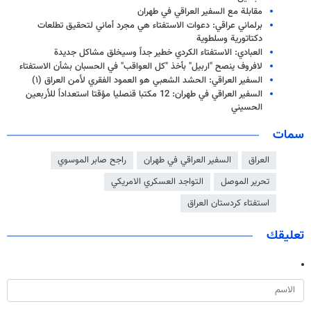
مقابلة مع السفير العراقي في طهران
برلماني عراقي: دعوات الاستفتاء هي مجرد أماني لتحقيق تطلعات
دكتاتورية وسلطوية
العبادي: الاستفتاء الكردي خطير جداً وسيخلق مشاكل جديدة
لافروف ينصح "اربيل" بأخذ "كل العواقب" في الحسبان بشأن الاستفتاء
السفير العراقي: الحشد الشعبي هو العمود الفقري لأمن العراق (۱)
السفير العراقي في طهران: 12 مکتبا قنصلیا مؤقتا استعداداً للأربعين
الحسيني
سمات
العراق
السفير العراقي في طهران
راجح صابر الموسوي
تحرير الموصل
التواجد العسكري الامريكي
استفتاء كردستان العراق
تعليقك