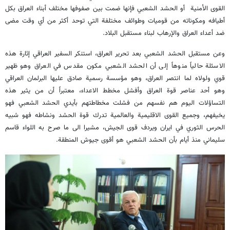
القوى الأمنية أو الحشد الشعبي فإنها ضمت بين صفوفها مختلف أبناء العراق بكل
أطيافه ومكوناته من قوميات وطوائف مختلفة التي توحد أكثر من أي وقت مضى
ضد أعداء العراق والإرهاب لبناء مستقبل البلاد.
وعن مستقبل الحشد الشعبي بعد تحرير العراق، استنكر السفير العراقي إثارة هذه
الاسئلة حالياً منوهاً إلى أن الحشد الشعبي مكون مقدس في العراق وهو ظهير
قوي ولولاه لما انتصر العراق، وهو مؤسسة رسمية صادق عليها البرلمان العراقي
وهو أحد عناصر قوة العراق وأفشل مخطط الاعداء، معتبراً أن من يثير هذه
التساؤلات اليوم هم نفسهم من فشلت مخطاطتهم بأيدي الحشد الشعبي فهو
يخيفهم، وجميع القوى الاقليمية والعالمية تدرك قوة الحشد ونشاطه فهو شبيه
الحرس الثوري في ايران ويردف قوى الجيش، مشيرا الى ما صرح به اللواء قاسم
سليماني منذ أيام بأن الحشد الشعبي هو أقوى جيوش المنطقة.