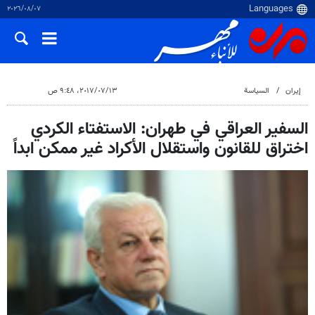
٠٧‏/٠٨‏/٢٠٢٦
إيران
السياسة
١٣‏/٠٧‏/٢٠١٧، ٩:٤٨ ص
السفير العراقي في طهران: الاستفتاء الكردي
اختراق للقانون واستقلال الأكراد غير ممكن ابداً