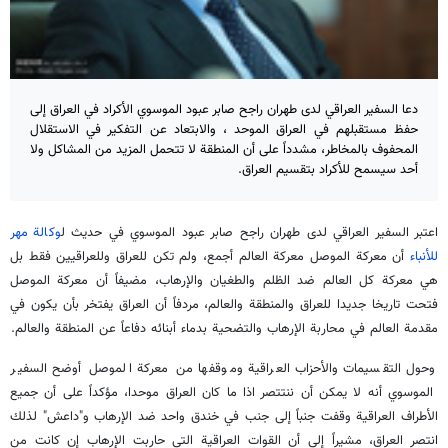
دعا السفير العراقي لدى طهران راجح صابر عبود الموسوي الأكراد في العراق إلى
حفظ مستقبلهم في العراق الموحد ، والابتعاد عن التفكير في الاستقلال
المحفوف بالمخاطر، مشدداً على أن المنطقة لا تتحمل المزيد من المشاكل ولا
أحد سيسمح للأكراد بتقسيم العراق.
اعتبر السفير العراقي لدى طهران راجح صابر عبود الموسوي في حديث ل
وكالة مهر
للأنباء
أن معركة الموصل معركة العالم أجمع، ولم تكن للعراق وللعراقيين فقط بل
هي معركة كل العالم ضد الظلم والطغيان والإرهاب، مضيفاً أن معركة الموصل
فتحت تاريخا جديدا للعراق والمنطقة والعالم، مردفاً أن العراق يفتخر بأن يكون في
مقدمة العالم في محاربة الإرهاب والتضحية بدماء أبنائه دفاعاً عن المنطقة والعالم.
وحول التقسيمات والأحزاب العراقية وموقفها من معركة الموصل أوضح السفير
الموسوي أنه لا يمكن أن ننتتصر اذا ما كان العراق موحدا، مؤكداً على أن جميع
الأطراف العراقية وقفت جنباً إلى جنب في خندق واحد ضد الإرهاب و"داعش" لذلك
انتصر العراق، مشيراً إلى أن القوات العراقية التي حاربت الإرهاب إن كانت من