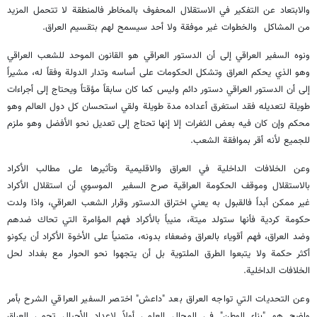
والابتعاد عن التفكير في الاستقلال المحفوف بالمخاطر فالمنطقة لا تتحمل المزيد
من المشاكل والخطوات غير موفقة ولا أحد سيسمح لهم بتقسيم العراق.
ونوه السفير العراقي إلى أن الدستور العراقي هو القانون الموحد للشعب العراقي
وهو الذي يحكم العراق وتشكل الحكومات على أساسه وتدار الدولة وفقاً له، مشيراً
إلى أن الدستور العراقي دستور دائم وليس كما كان سابقاً مؤقتاً ويحتاج إلى أجراءات
طويلة لتعديله فقد استغرق أعداده مدة طويلة ولقي استحسان كل دول العالم وهو
محكم وإن كان فيه بعض الثغرات إلا إنها تحتاج إلى تعديل نحو الأفضل وهو ملزم
للجميع لأنه أقر بموافقة الشعب.
وعن الخلافات الداخلية في العراق والاقليمية وتأثيرها على مطالب الأكراد
بالاستقلال وموقف الحكومة العراقية صرح السفير الموسوي أن استقلال الأكراد
غير ممكن أبداً فالقبول به يعني اختراق الدستور وقرار الشعب العراقي، واذا ولدت
حكومة كردية فأنها ستولد ميتة، منيباً بالأكراد فهم المؤامرة التي تحاك ضدهم
وضد العراق، فهم أقوياء بالعراق وضعفاء بدونه، متمنياً على الأخوة الأكراد أن يكونو
أكثر حكمة ولا يتبعوا الطرق الملتوية بل أن يتجهوا نحو الحوار مع بغداد لحل
الخلافات الداخلية.
وعن التحديات التي تواجه العراق بعد "داعش" اختصر السفير العراقي الشرح بأمر
واضح هو "بناء الوطن" في المجال العلمي أولاً لإعداد الأجيال تحمي العراق