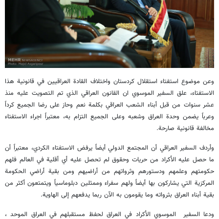
وعن موضوع استفتاء استقلال كردستان واختلاف القادة العراقيين في قانونية هذا
الاستفتاء، علق السفير الموسوي ان القانون العراقي الذي تم التصويت عليه منذ
عشر سنوات من قبل أبناء الشعب العراقي بكلمة نعم وحاز على رضا الجميع كرداً
وعرباً يضمن وحدة العراق وشعبه وعلى الجميع التزام به، معتبراً اجراء الاستفتاء
مخالفة قانونية صارحة.
وأردف السفير العراقي أن المجتمع الدولي أيضاً يرفض الاستفتاء الكردي، معتبراً أن
ما حصل عليه الأكراد من حريات وحقوق لم تحصل عليه أي أقلية في العالم فلهم
حكومتهم وعلمهم ودستورهم وثرواتهم من أراضيهم ومن بقية أراضي الحكومة
المركزية التي يشاركون بها أيضاً ولهم سفراء وممثلين دبلوماسياً ويتمتعون أكثر من
بقية أبناء العراق بثرواته وما يقومون به الآن ربما يدفعهم إلى الهاوية.
ودعا السفير الموسوي الأكراد في العراق لحفظ مستقبلهم في العراق الموحد ،