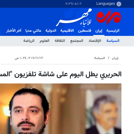
٠٦‏/٠٨‏/٢٠٢٦
الرئيسية
إيران
فلسطین
الاقلیمیة
الدولية
مالتي مدیا
آخر الأخبار
السياسة
الإقتصاد
المجتمع
الثقافة
العلوم
الرياضة
إيران
السياسة
١٢‏/١١‏/٢٠١٧، ١٠:٢٤ ص
الحريري يطل اليوم على شاشة تلفزيون "المست