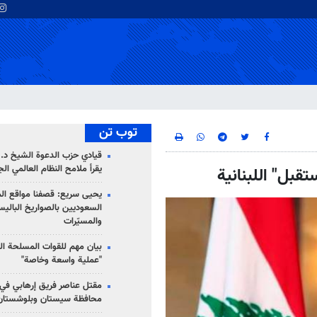
توب تن
قيادي حزب الدعوة الشيخ د. 
يقرأ ملامح النظام العالمي ال
قبل" اللبنانية
يحيى سريع: قصفنا مواقع الم
السعوديين بالصواريخ الباليس
والمسيّرات
بيان مهم للقوات المسلحة ال
"عملية واسعة وخاصة"
مقتل عناصر فريق إرهابي في
محافظة سيستان وبلوشستان