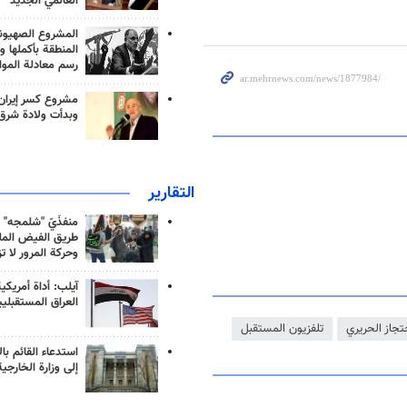
العالمي الجديد
المشروع الصهيو
المنطقة بأكملها و
رسم معادلة الموا
مشروع كسر إيران
وبدأت ولادة شرق
التقارير
منفذَيّ "شلمجه" 
طريق الفيض الملي
وحركة المرور لا ت
آيلب: أداة أمريكي
العراق المستقبلي
تجاز الحريري
تلفزيون المستقبل
استدعاء القائم بال
إلى وزارة الخارجية