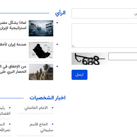
الرأي
لماذا يشكّل مضيق
استراتيجية لإيران
صدمة إيران لأحلام
من الإخفاق في ال
الحصار البري على 
ارسل
اخبار الشخصيات
الامام الخامنئي
رئی
القضائی
الحاج قاسم
الس
سليماني
نصرالله