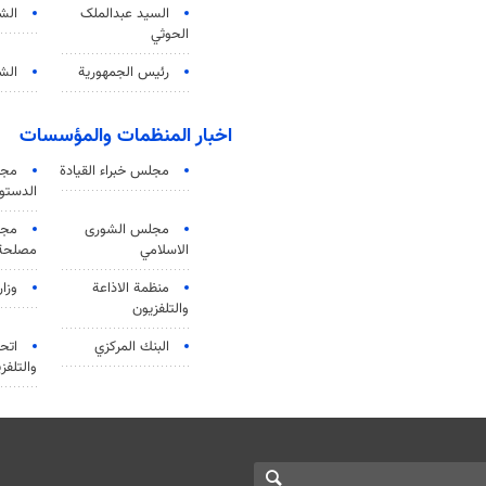
السید عبدالملک
الش
الحوثي
رئيس الجمهورية
الشي
اخبار المنظمات والمؤسسات
مجلس خبراء القيادة
مجل
الدستو
مجلس الشورى
مجم
الاسلامي
مصلحة 
منظمة الاذاعة
وزار
والتلفزیون
البنك المركزي
اتحا
والتلفز