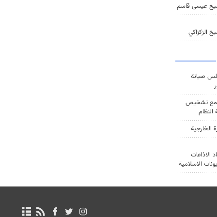
يخ عيسى قاسم
خ الزكزاكي
س صيانة
ر
ع تشخيص
النظام
ة الخارجية
د الاذاعات
يونات الاسلامية