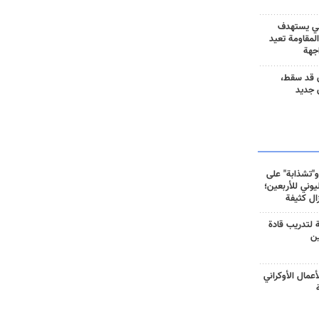
ني يستهدف
المقاومة تعيد
جهة
 قد سقط،
 جديد
و"تشذابة" على
وني للأربعين؛
زال كثيفة
ة لتدريب قادة
ين
أعمال الأوكراني