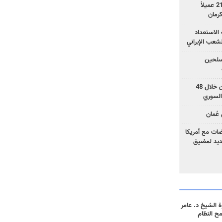
وزارة الأمن الإيرانية: اعتقال 21 عميلاً
الاستعداد
لشعب الإيراني
المسلحين
بزشكيان: خططوا لإسقاط إيران خلال 48
السوري
عُمان
ضات مع أمريكا
جديد لمضيق
 الشيخ د. عامر
مح النظام