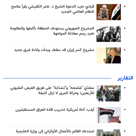
قيادي حزب الدعوة الشيخ د. عامر الكفيشي يقرأ ملامح
النظام العالمي الجديد
المشروع الصهيوني يستهدف المنطقة بأكملها والمقاومة
تعيد رسم معادلة المواجهة
مشروع كسر إيران قد سقط، وبدأت ولادة شرق جديد
التقارير
منفذَيّ "شلمجه" و"تشذابة" على طريق الفيض المليوني
للأربعين؛ وحركة المرور لا تزال كثيفة
آيلب: أداة أمريكية لتدريب قادة العراق المستقبليين
استدعاء القائم بالأعمال الأوكراني إلى وزارة الخارجية