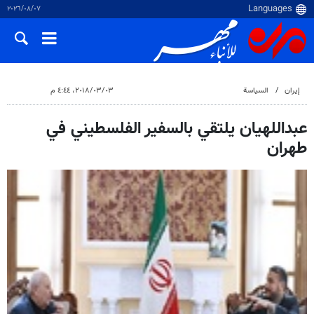
٠٧‏/٠٨‏/٢٠٢٦
إيران
السياسة
٠٣‏/٠٣‏/٢٠١٨، ٤:٤٤ م
عبداللهيان يلتقي بالسفير الفلسطيني في
طهران