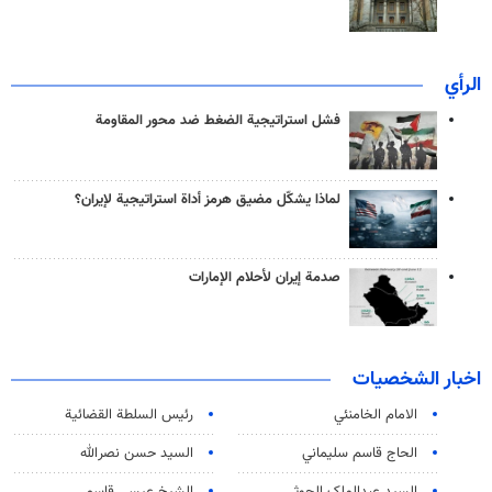
الرأي
فشل استراتيجية الضغط ضد محور المقاومة
لماذا يشكّل مضيق هرمز أداة استراتيجية لإيران؟
صدمة إيران لأحلام الإمارات
اخبار الشخصيات
الامام الخامنئي
رئیس السلطة القضائیة
الحاج قاسم سليماني
السيد حسن نصرالله