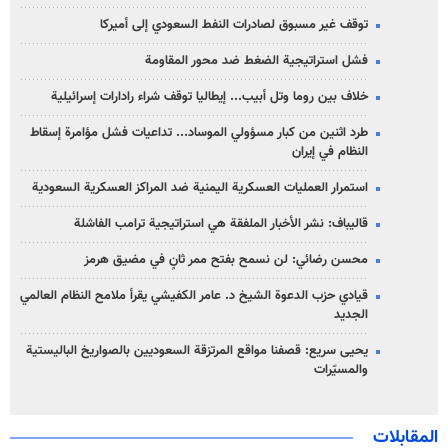
توقف غير مسبوق لصادرات النفط السعودي إلى أميركا
فشل استراتيجية الضغط ضد محور المقاومة
خلاف بين روما وتل أبيب... إيطاليا توقف شراء رادارات إسرائيلية
طرد اثنين من كبار مسؤولي الموساد... تداعيات فشل مؤامرة إسقاط
النظام في إيران
استمرار العمليات العسكرية اليمنية ضد المراكز العسكرية السعودية
قاليباف: نشر الأخبار الملفقة هي استراتيجية ترامب الفاشلة
محسن رضائي: لن نسمح بفتح ممر ثانٍ في مضيق هرمز
قيادي حزب الدعوة الشيخ د. عامر الكفيشي يقرأ ملامح النظام العالمي
الجديد
يحيى سريع: قصفنا مواقع المرتزقة السعوديين بالصواريخ الباليستية
والمسيّرات
المقابلات