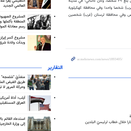
واضاف، ان عدد الضحايا في الموجة الثانية التي حصلت خلال اليومين الاخيرين بلغ ۲۹ شخصا، وكان كالتالي: في مدينة
الكفيشي يقرأ ملا
العالمي الجديد
خوزستان (جنوب غرب) شخصا واحدا وفي محافظة كهكيلوية
وب غرب) شخصا واحدا وفي محافظة كلستان (شمال) ۶ اشخاص وفي محافظة لرستان (غرب) شخصين
المشروع الصهيو
المنطقة بأكملها و
رسم معادلة الموا
مشروع كسر إيران
وبدأت ولادة شرق
التقارير
منفذَيّ "شلمجه" 
طريق الفيض الملي
وحركة المرور لا ت
آيلب: أداة أمريكي
العراق المستقبلي
استدعاء القائم بال
ا خلال خطاب لرئيسيّ البلدين
إلى وزارة الخارجية