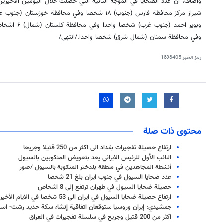
شيراز مركز محافظة فارس (جنوب) ۱۸ شخصا وفي محافظة 
وبوير احمد (جن
وفي محافظة سمنان (شمال شرق) شخصا واحدا./انتهى/
رمز الخبر
1893405
محتوى ذات صلة
ارتفاع حصيلة تفجيرات بغداد الى اكثر من 250 قتيلا وجريحا
النائب الأول للرئيس الايراني يعد بتعويض المنكوبين بالسيول
أنشطة المجاهدين في منطقة بلدختر المنكوبة بالسيول /صور
عدد ضحايا السيول في جنوب ايران بلغ 21 شخصا
حصيلة ضحايا السيول في طهران ترتفع إلى 8 اشخاص
ارتفاع حصيلة ضحايا السيول في ايران الى 53 شخصا في الايام الأخيرة
جمشيدي: إيران وروسيا ستوقعان اتفاقية إنشاء سكة حديد رشت- استار
اكثر من 200 قتيل وجريح في سلسلة تفجيرات في العراق