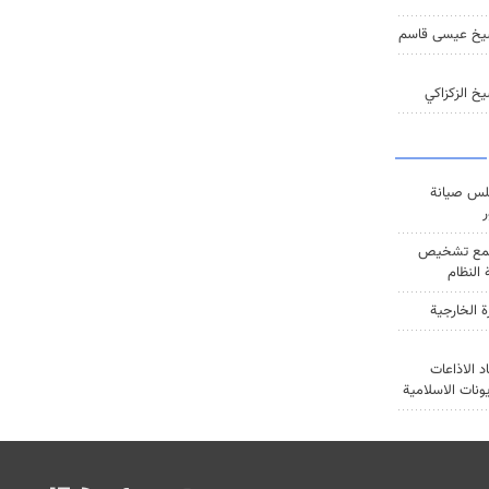
يخ عيسى قاسم
خ الزكزاكي
س صيانة
ر
ع تشخيص
النظام
ة الخارجية
د الاذاعات
يونات الاسلامية