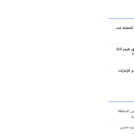
 الضغط ضد
 هرمز أداة
؟
 الإمارات
س السلطة
ة
يد حسن