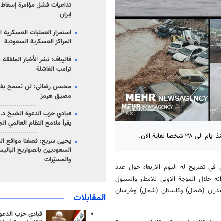
تداعيات فشل مؤامرة إسقاط ا
إيران
استمرار العمليات العسكرية ا
المراكز العسكرية السعودية
قاليباف: نشر الأخبار الملفقة
ترامب الفاشلة
محسن رضائي: لن نسمح بفتح
مضيق هرمز
قيادي حزب الدعوة الشيخ د. 
يقرأ ملامح النظام العالمي ال
ا لغاية الان.
يحيى سريع: قصفنا مواقع الم
السعوديين بالصواريخ الباليس
والمسيّرات
 في تصريح له اليوم الاربعاء حول عدد
انه خلال الموجة الاولى للامطار والسيول
يا ۹ اشخاص في محافظات مازندران (شمال) وكلستان (شمال) وخراسان
المقابلات
قيادي حزب الدعوة