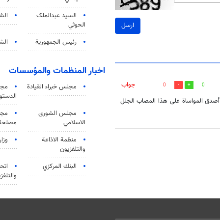
السید عبدالملک
الش
الحوثي
ارسل
رئيس الجمهورية
الشي
اخبار المنظمات والمؤسسات
جواب
0
0
مجلس خبراء القيادة
مجل
الدستو
ي و أصدق المواساة على هذا المصاب الجلل
مجلس الشورى
مجم
الاسلامي
مصلحة 
منظمة الاذاعة
وزار
والتلفزیون
البنك المركزي
اتحا
والتلفز