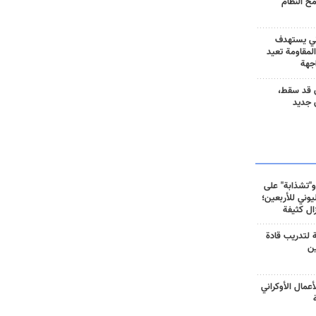
مح النظام
ني يستهدف
المقاومة تعيد
جهة
 قد سقط،
 جديد
و"تشذابة" على
وني للأربعين؛
زال كثيفة
ة لتدريب قادة
ين
أعمال الأوكراني