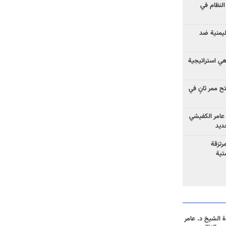
لنظام في
ليمنية ضد
 هي استراتيجية
 ممر ثانٍ في
عامر الكفيشي
جديد
رتزقة
تية
 الشيخ د. عامر