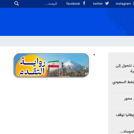
facebook
twitter
instagram
د تتحول إلى
ية
نفط السعودي
 محور
يطاليا توقف
موساد...