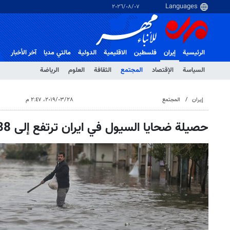
٠٧‏/٠٨‏/٢٠٢٦
الرئيسية
إيران
فلسطین
الاقلیمیة
الدولية
مالتي مدیا
آخر الأخبار
السياسة
الإقتصاد
المجتمع
الثقافة
العلوم
الرياضة
إيران
المجتمع
٢٨‏/٠٣‏/٢٠١٩، ٢:٤٧ م
حصيلة ضحايا السيول في ايران ترتفع إلى 38 شخصا