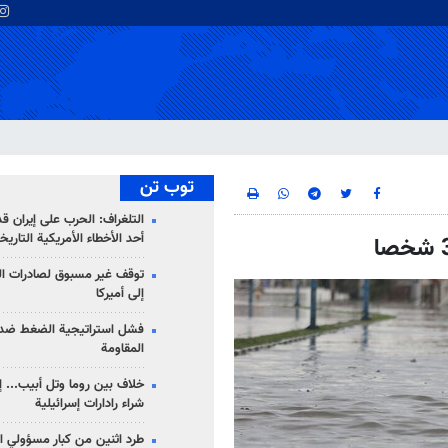
توب تن
التلغراف: الحرب على إيران ق
أحد الأخطاء الأمريكية التاريخ
توقف غير مسبوق لصادرات ال
إلى أميركا
فشل استراتيجية الضغط ضد
المقاومة
خلاف بين روما وتل أبيب... إ
شراء رادارات إسرائيلية
طرد اثنين من كبار مسؤولي ال