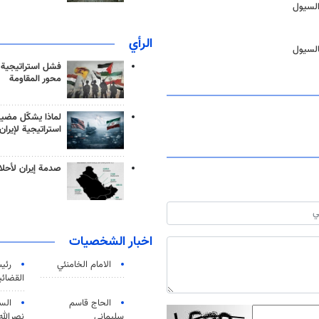
السيول
الرأي
بالسيول
فشل استراتيجية
محور المقاومة
لماذا يشكّل مضيق
استراتيجية لإيران
صدمة إيران لأحلام
اخبار الشخصيات
الامام الخامنئي
رئی
القضائی
الحاج قاسم
الس
سليماني
نصرالله