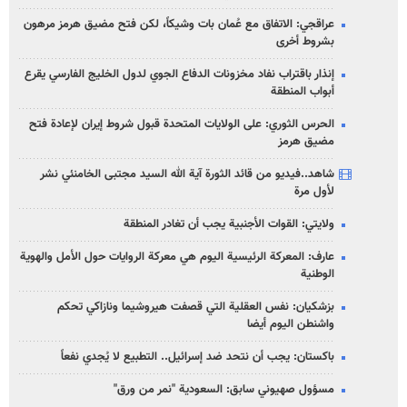
عراقجي: الاتفاق مع عُمان بات وشيكاً، لكن فتح مضيق هرمز مرهون
بشروط أخرى
إنذار باقتراب نفاد مخزونات الدفاع الجوي لدول الخليج الفارسي يقرع
أبواب المنطقة
الحرس الثوري: على الولايات المتحدة قبول شروط إيران لإعادة فتح
مضيق هرمز
شاهد..فيديو من قائد الثورة آية الله السيد مجتبى الخامنئي نشر
لأول مرة
ولايتي: القوات الأجنبية يجب أن تغادر المنطقة
عارف: المعركة الرئيسية اليوم هي معركة الروايات حول الأمل والهوية
الوطنية
بزشكيان: نفس العقلية التي قصفت هيروشيما ونازاكي تحكم
واشنطن اليوم أيضا
باكستان: يجب أن نتحد ضد إسرائيل.. التطبيع لا يُجدي نفعاً
مسؤول صهيوني سابق: السعودية "نمر من ورق"