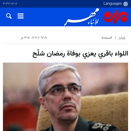
٠٨‏/٠٨‏/٢٠٢٦
إيران
السياسة
٠٨‏/٠٦‏/٢٠٢٠، ٣:٤٠ م
اللواء باقري يعزي بوفاة رمضان شلّح