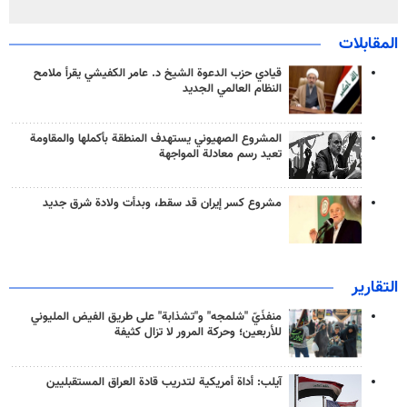
المقابلات
قيادي حزب الدعوة الشيخ د. عامر الكفيشي يقرأ ملامح
النظام العالمي الجديد
المشروع الصهيوني يستهدف المنطقة بأكملها والمقاومة
تعيد رسم معادلة المواجهة
مشروع كسر إيران قد سقط، وبدأت ولادة شرق جديد
التقارير
منفذَيّ "شلمجه" و"تشذابة" على طريق الفيض المليوني
للأربعين؛ وحركة المرور لا تزال كثيفة
آيلب: أداة أمريكية لتدريب قادة العراق المستقبليين