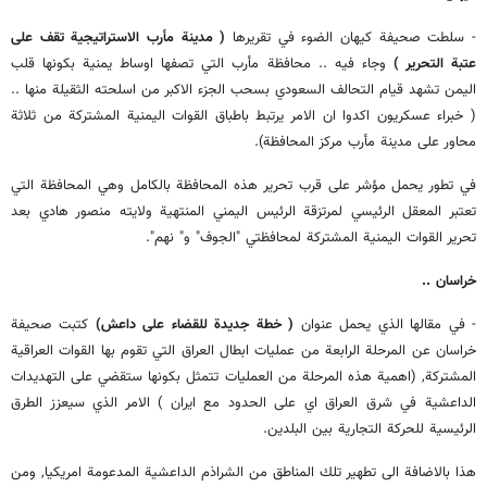
- سلطت صحيفة كيهان الضوء في تقريرها
( مدينة مأرب الاستراتيجية تقف على
عتبة التحرير )
وجاء فيه .. محافظة مأرب التي تصفها اوساط يمنية بكونها قلب
اليمن تشهد قيام التحالف السعودي بسحب الجزء الاكبر من اسلحته الثقيلة منها ..
( خبراء عسكريون اكدوا ان الامر يرتبط باطباق القوات اليمنية المشتركة من ثلاثة
محاور على مدينة مأرب مركز المحافظة).
في تطور يحمل مؤشر على قرب تحرير هذه المحافظة بالكامل وهي المحافظة التي
تعتبر المعقل الرئيسي لمرتزقة الرئيس اليمني المنتهية ولايته منصور هادي بعد
تحرير القوات اليمنية المشتركة لمحافظتي "الجوف" و" نهم".
خراسان ..
- في مقالها الذي يحمل عنوان
( خطة جديدة للقضاء على داعش)
كتبت صحيفة
خراسان عن المرحلة الرابعة من عمليات ابطال العراق التي تقوم بها القوات العراقية
المشتركة, (اهمية هذه المرحلة من العمليات تتمثل بكونها ستقضي على التهديدات
الداعشية في شرق العراق اي علی الحدود مع ايران ) الامر الذي سيعزز الطرق
الرئيسية للحركة التجارية بين البلدين.
هذا بالاضافة الى تطهير تلك المناطق من الشراذم الداعشية المدعومة امريكيا, ومن