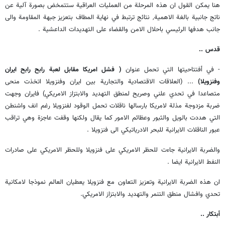
هنا يمكن القول ان هذه المرحلة من العمليات العراقية ستتمخض بصورة آلية عن
ناتج جانبية بالغة الاهمية, نتائج ترتبط في نهاية المطاف بتعزيز جبهة المقاومة والى
جانب هدفها الرئيسي باحلال الامن والقضاء على التهديدات الداعشية .
قدس ..
- في أفتتاحيتها التي تحمل عنوان
( فشل امريكا مقابل لعبة رابح رابح ايران
وفنزويلا)
... (العلاقات الاقتصادية والتجارية بين ايران وفنزويلا اتخذت منحى
متصاعدا في تحدي علني وصريح لمنطق التهديد والابتزاز الامريكي) فايران وجهت
ضربة مزدوجة مذلة لامريكا بارسالها ناقلات تحمل الوقود لفنزويلا رغم انف واشنطن
التي هددت بالويل والثبور وعظائم الامور كما يقال ولكنها وقفت عاجزة وهي تراقب
عبور الناقلات الايرانية للبحر الادرياتيكي الى فنزويلا .
والضربة الايرانية جاءت للحظر الامريكي على فنزويلا وللحظر الامريكي على صادرات
النفط الايرانية ايضا .
ان هذه الضربة الايرانية وتعزيز التعاون مع فنزويلا يعطيان العالم نموذجا لامكانية
تحدي وافشال منطق التنمر والتهديد والابتزاز الامريكي.
أبتكار ..