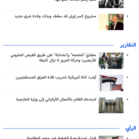
مشروع كسر إيران قد سقط، وبدأت ولادة شرق جديد
التقارير
منفذَيّ "شلمجه" و"تشذابة" على طريق الفيض المليوني
للأربعين؛ وحركة المرور لا تزال كثيفة
آيلب: أداة أمريكية لتدريب قادة العراق المستقبليين
استدعاء القائم بالأعمال الأوكراني إلى وزارة الخارجية
الرأي
فشل استراتيجية الضغط ضد محور المقاومة