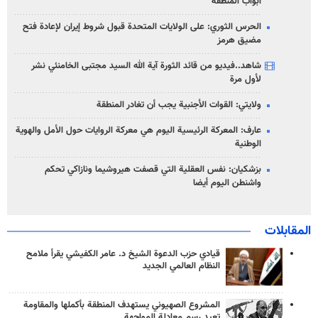
أبواب المنطقة
الحرس الثوري: على الولايات المتحدة قبول شروط إيران لإعادة فتح
مضيق هرمز
شاهد..فيديو من قائد الثورة آية الله السيد مجتبى الخامنئي نشر
لأول مرة
ولايتي: القوات الأجنبية يجب أن تغادر المنطقة
عارف: المعركة الرئيسية اليوم هي معركة الروايات حول الأمل والهوية
الوطنية
بزشكيان: نفس العقلية التي قصفت هيروشيما ونازاكي تحكم
واشنطن اليوم أيضا
المقابلات
قيادي حزب الدعوة الشيخ د. عامر الكفيشي يقرأ ملامح
النظام العالمي الجديد
المشروع الصهيوني يستهدف المنطقة بأكملها والمقاومة
تعيد رسم معادلة المواجهة