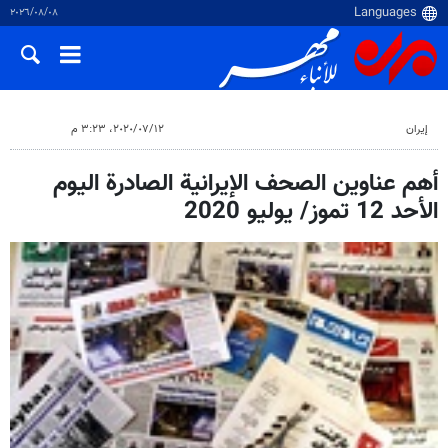
٠٨‏/٠٨‏/٢٠٢٦
إيران
١٢‏/٠٧‏/٢٠٢٠، ٣:٢٣ م
أهم عناوين الصحف الإيرانية الصادرة اليوم
الأحد 12 تموز/ يوليو 2020