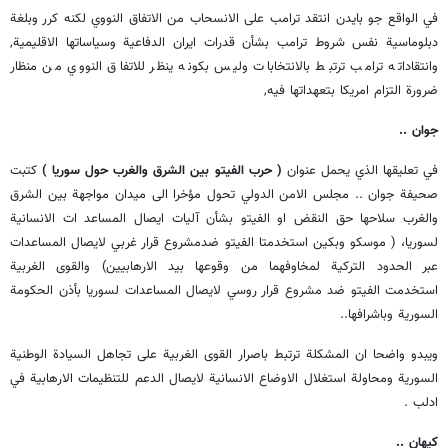
في الواقع جو بايدن انتقد ترامب على الانسحاب من الاتفاق النووي لكنه كرر وبلغة
دبلوماسية نفس شروط ترامب بشأن قدرات ايران الدفاعية وسياساتها الاقليمية,
وانتقاداته ترامب ترتبط بالانتخابات وليس بكونه ينظر للاتفاق النووي من منظار
ضرورة التزام امريكا بتعهداتها فيه,
جوان ..
في تعليقها الذي يحمل عنوان
( حرب الفيتو بين الشرق والغرب حول سوريا )
كتبت
صحيفة جوان .. مجلس الامن الدولي تحول مؤخرا الى ميدان مواجهة بين الشرق
والغرب سلاحها حق النقض او الفيتو بشأن آليات ايصال المساعد ات الانسانية
لسوريا، ( موسكو وبكين استخدمتا الفيتو ضدمشروع قرار غربي لايصال المساعدات
عبر الحدود التركية لمخاوفهما من وقوعها بيد الارهابيين) والقوى الغربية
استخدمت الفيتو ضد مشروع قرار روسي لايصال المساعدات لسوريا بأذن الحكومة
السورية وباشرافها..
ويبدو واضحا ان المشكلة ترتبط باصرار القوى الغربية على تجاهل السيادة الوطنية
السورية ومحاولة استغلال الاوضاع الانسانية لايصال الدعم للتنظيمات الارهابية في
ادلب .
كيهان ..