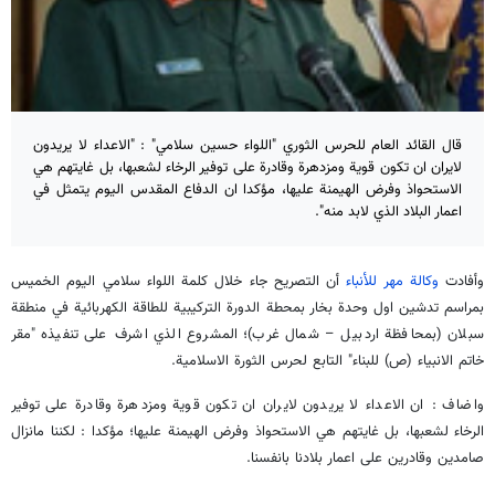
قال القائد العام للحرس الثوري "اللواء حسين سلامي" : "الاعداء لا يريدون
لايران ان تكون قوية ومزدهرة وقادرة على توفير الرخاء لشعبها، بل غايتهم هي
الاستحواذ وفرض الهيمنة عليها، مؤكدا ان الدفاع المقدس اليوم يتمثل في
اعمار البلاد الذي لابد منه".
وأفادت
وكالة مهر للأنباء
أن التصريح جاء خلال كلمة اللواء سلامي اليوم الخميس
بمراسم تدشين اول وحدة بخار بمحطة الدورة التركيبية للطاقة الكهربائية في منطقة
سبلان (بمحافظة اردبيل – شمال غرب)؛ المشروع الذي اشرف على تنفيذه "مقر
خاتم الانبياء (ص) للبناء" التابع لحرس الثورة الاسلامية.
واضاف : ان الاعداء لا يريدون لايران ان تكون قوية ومزدهرة وقادرة على توفير
الرخاء لشعبها، بل غايتهم هي الاستحواذ وفرض الهيمنة عليها؛ مؤكدا : لكننا مانزال
صامدين وقادرين على اعمار بلادنا بانفسنا.