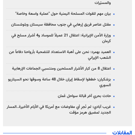
والمسيّرات
بيان مهم للقوات المسلحة اليمنية حول "عملية واسعة وخاصة"
مقتل عناصر فريق إرهابي في جنوب محافظة سيستان وبلوشستان
وزارة الأمن الإيرانية: اعتقال 21 عميلاً للموساد و4 أشرار مسلح في
كرمان
العميد بهمرد: نحن على أهبة الاستعداد للتضحية بأرواحنا دفاعاً عن
الشعب الإيراني
اعتقال 8 من كبار الأشرار المسلحين ومنتسبي الجماعات الإرهابية
بزشكيان: خططوا لإسقاط إيران خلال 48 ساعة وسوقها نحو السيناريو
السوري
حادث بحري آخر قبالة سواحل عُمان
غريب آبادي: لم نُجرِ أي مفاوضات مع أمريكا في الأيام الأخيرة..المسار
الجديد لمضيق هرمز مؤقت
المقابلات