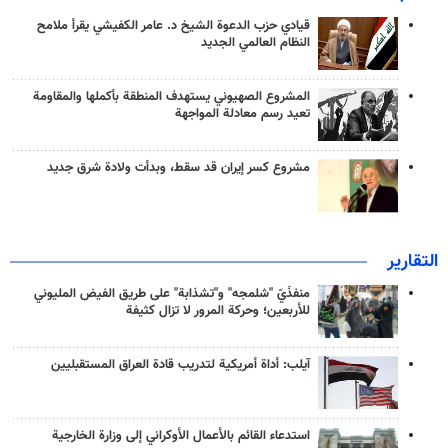
قيادي حزب الدعوة الشيخ د. عامر الكفيشي يقرأ ملامح
النظام العالمي الجديد
المشروع الصهيوني يستهدف المنطقة بأكملها والمقاومة
تعيد رسم معادلة المواجهة
مشروع كسر إيران قد سقط، وبدأت ولادة شرق جديد
التقارير
منفذَيّ "شلمجه" و"تشذابة" على طريق الفيض المليوني
للأربعين؛ وحركة المرور لا تزال كثيفة
آيلب: أداة أمريكية لتدريب قادة العراق المستقبليين
استدعاء القائم بالأعمال الأوكراني إلى وزارة الخارجية