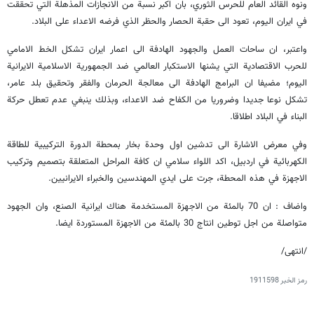
ونوه القائد العام للحرس الثوري، بان اكبر نسبة من الانجازات المذهلة التي تحققت
في ايران اليوم، تعود الى حقبة الحصار والحظر الذي فرضه الاعداء على البلاد.
واعتبر، ان ساحات العمل والجهود الهادفة الى اعمار ايران تشكل الخط الامامي
للحرب الاقتصادية التي يشنها الاستكبار العالمي ضد الجمهورية الاسلامية الايرانية
اليوم؛ مضيفا ان البرامج الهادفة الى معالجة الحرمان والفقر وتحقيق بلد عامر،
تشكل نوعا جديدا وضروريا من الكفاح ضد الاعداء، وبذلك ينبغي عدم تعطل حركة
البناء في البلاد اطلاقا.
وفي معرض الاشارة الى تدشين اول وحدة بخار بمحطة الدورة التركيبية للطاقة
الكهربائية في اردبيل، اكد اللواء سلامي ان كافة المراحل المتعلقة بتصميم وتركيب
الاجهزة في هذه المحطة، جرت على ايدي المهندسين والخبراء الايرانيين.
واضاف : ان 70 بالمئة من الاجهزة المستخدمة هناك ايرانية الصنع، وان الجهود
متواصلة من اجل توطين انتاج 30 بالمئة من الاجهزة المستوردة ايضا.
/انتهى/
رمز الخبر
1911598