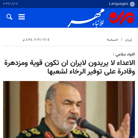
٠٧‏/٠٨‏/٢٠٢٦
إيران
السياسة
٠٤‏/٠٢‏/٢٠٢١، ٤:٢٥ م
اللواء سلامي :
الاعداء لا يريدون لايران ان تكون قوية ومزدهرة
وقادرة على توفير الرخاء لشعبها