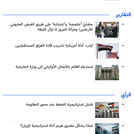
التقارير
منفذَيّ "شلمجه" و"تشذابة" على طريق الفيض المليوني
للأربعين؛ وحركة المرور لا تزال كثيفة
آيلب: أداة أمريكية لتدريب قادة العراق المستقبليين
استدعاء القائم بالأعمال الأوكراني إلى وزارة الخارجية
الرأي
فشل استراتيجية الضغط ضد محور المقاومة
لماذا يشكّل مضيق هرمز أداة استراتيجية لإيران؟