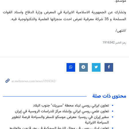
موسكو.
وتشارك عن الجمهورية الاسلامية الايرانية في المعرض وزارة الدفاع واسناد القوات
المسلحة و 35 شركة معرفية تعرض احدث منجزاتها العلمية والتكنولوجية فيه.
/انتهى/
رمز الخبر
1916342
محتوى ذات صلة
تعاون ايراني روسي لبناء محطة "سيريك" جنوب البلاد
تعاون علمي روسي ايراني وإنشاء مركز للدراسات الروسية في إيران
سفير إيران في روسيا: معرض موسكو للسفر والسیاحة فرصة لتطوير
السياحة الايرانية
تعاون ايراني روسي في مجال الثروة السمكية في بحر قزوين والخليج