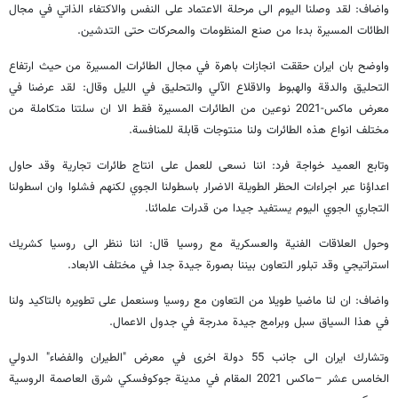
واضاف: لقد وصلنا اليوم الى مرحلة الاعتماد على النفس والاكتفاء الذاتي في مجال
الطائات المسيرة بدءا من صنع المنظومات والمحركات حتى التدشين.
واوضح بان ايران حققت انجازات باهرة في مجال الطائرات المسيرة من حيث ارتفاع
التحليق والدقة والهبوط والاقلاع الآلي والتحليق في الليل وقال: لقد عرضنا في
معرض ماكس-2021 نوعين من الطائرات المسيرة فقط الا ان سلتنا متكاملة من
مختلف انواع هذه الطائرات ولنا منتوجات قابلة للمنافسة.
وتابع العميد خواجة فرد: اننا نسعى للعمل على انتاج طائرات تجارية وقد حاول
اعداؤنا عبر اجراءات الحظر الطويلة الاضرار باسطولنا الجوي لكنهم فشلوا وان اسطولنا
التجاري الجوي اليوم يستفيد جيدا من قدرات علمائنا.
وحول العلاقات الفنية والعسكرية مع روسيا قال: اننا ننظر الى روسيا كشريك
استراتيجي وقد تبلور التعاون بيننا بصورة جيدة جدا في مختلف الابعاد.
واضاف: ان لنا ماضيا طويلا من التعاون مع روسيا وسنعمل على تطويره بالتاكيد ولنا
في هذا السياق سبل وبرامج جيدة مدرجة في جدول الاعمال.
وتشارك ايران الى جانب 55 دولة اخرى في معرض "الطيران والفضاء" الدولي
الخامس عشر –ماكس 2021 المقام في مدينة جوکوفسكي شرق العاصمة الروسية