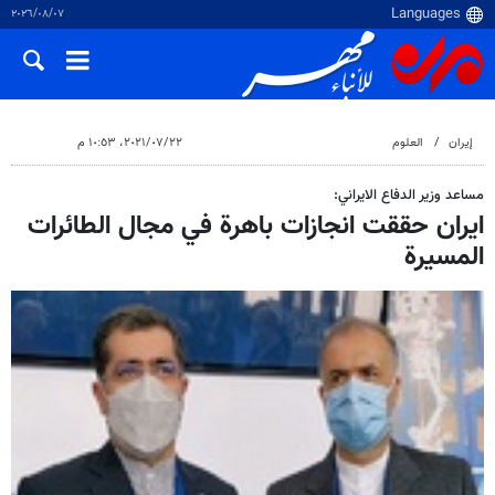
٠٧‏/٠٨‏/٢٠٢٦
إيران
العلوم
٢٢‏/٠٧‏/٢٠٢١، ١٠:٥٣ م
مساعد وزير الدفاع الايراني:
ايران حققت انجازات باهرة في مجال الطائرات
المسيرة