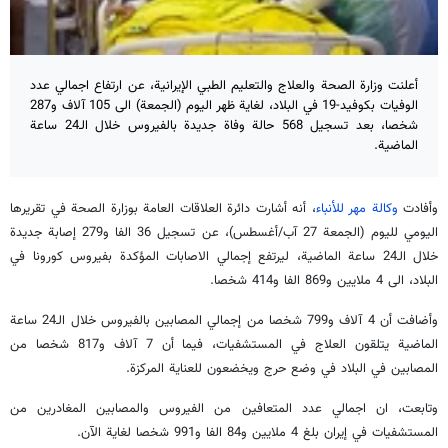
أعلنت وزارة الصحة والعلاج والتعليم الطبي الإيرانية، عن ارتفاع اجمالي عدد
الوفيات بكوفيد-19 في البلاد، لغاية ظهر اليوم (الجمعة) الى 105 آلاف و287
شخصا، بعد تسجيل 568 حالة وفاة جديدة بالفيروس خلال الـ24 ساعة
الماضية.
وأفادت
وكالة مهر للأنباء
، أنه أشارت دائرة العلاقات العامة بوزارة الصحة في تقريرها
اليومي لليوم (الجمعة 27 آب/أغسطس)، عن تسجيل 36 الفا و279 إصابة جديدة
خلال الـ24 ساعة الماضية، ليرتفع إجمالي الاصابات المؤكدة بفيروس كورونا في
البلاد، الى 4 ملايين و869 الفا و414 شخصا.
وأضافت أن 4 آلاف و799 شخصا من إجمالي المصابين بالفيروس خلال الـ24 ساعة
الماضية يتلقون العلاج في المستشفيات، فيما أن 7 آلاف و817 شخصا من
المصابين في البلاد في وضع حرج ويخضعون للعناية المركزة.
وتابعت، ان اجمالي عدد المتعافين من الفيروس والمصابين المغادرين من
المستشفيات في إيران بلغ 4 ملايين و84 الفا و991 شخصا لغاية الآن.