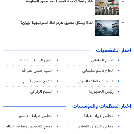
فشل استراتيجية الضغط ضد محور المقاومة
لماذا يشكّل مضيق هرمز أداة استراتيجية لإيران؟
اخبار الشخصيات
الامام الخامنئي
رئیس السلطة القضائیة
الحاج قاسم سليماني
السيد حسن نصرالله
السید عبدالملک الحوثي
الشيخ عيسى قاسم
رئيس الجمهورية
الشيخ الزكزاكي
اخبار المنظمات والمؤسسات
مجلس خبراء القيادة
مجلس صيانة الدستور
مجلس الشورى الاسلامي
مجمع تشخيص مصلحة النظام