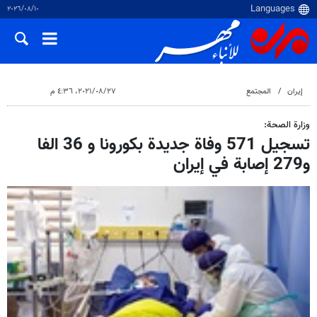
١٠‏/٠٨‏/٢٠٢٦
إيران
المجتمع
٢٧‏/٠٨‏/٢٠٢١، ٤:٣٦ م
وزارة الصحة:
تسجيل 571 وفاة جديدة بكورونا و 36 الفا
و279 إصابة في إيران